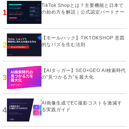
TikTok Shopとは？主要機能と日本で
1
の始め方を解説｜公式認定パートナー
【モールハック】TIKTOKSHOP 意図
2
的なバズを生む法則
【AIタッガー】SEO×GEO AI検索時代
3
の“見つかる力”を最大化
AI画像生成でEC撮影コストを激減す
4
る実践ガイド