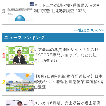
ネット上での調べ物×通販購入時のAI
5
利用実態【消費者調査 2025】
一覧はこちら
ニュースランキング
レア商品の悪質通販サイト「竜の野」
1
「STORE専門ショップ」などに注
意…消費者庁
【8月7日9時更新:物流配送状況】日本
2
郵便/ヤマト運輸/佐川急便/西濃運輸/福
山通運
メルカリ6月期、売上収益が過去最高