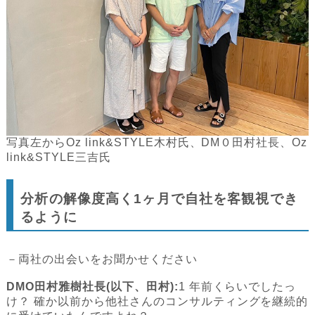
写真左からOz link&STYLE木村氏、DM０田村社長、Oz
link&STYLE三吉氏
分析の解像度高く1ヶ月で自社を客観視でき
るように
－両社の出会いをお聞かせください
DMO田村雅樹社長(以下、田村):
1 年前くらいでしたっ
け？ 確か以前から他社さんのコンサルティングを継続的