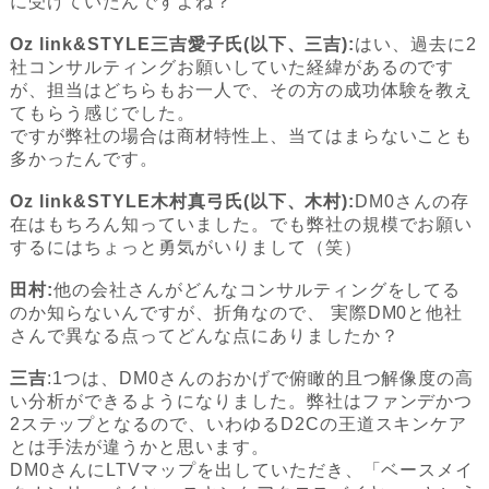
に受けていたんですよね？
Oz link&STYLE三吉愛子氏(以下、三吉):
はい、過去に2
社コンサルティングお願いしていた経緯があるのです
が、担当はどちらもお一人で、その方の成功体験を教え
てもらう感じでした。
ですが弊社の場合は商材特性上、当てはまらないことも
多かったんです。
Oz link&STYLE木村真弓氏(以下、木村):
DM0さんの存
在はもちろん知っていました。でも弊社の規模でお願い
するにはちょっと勇気がいりまして（笑）
田村:
他の会社さんがどんなコンサルティングをしてる
のか知らないんですが、折角なので、 実際DM0と他社
さんで異なる点ってどんな点にありましたか？
三吉
:1つは、DM0さんのおかげで俯瞰的且つ解像度の高
い分析ができるようになりました。弊社はファンデかつ
2ステップとなるので、いわゆるD2Cの王道スキンケア
とは手法が違うかと思います。
DM0さんにLTVマップを出していただき、「ベースメイ