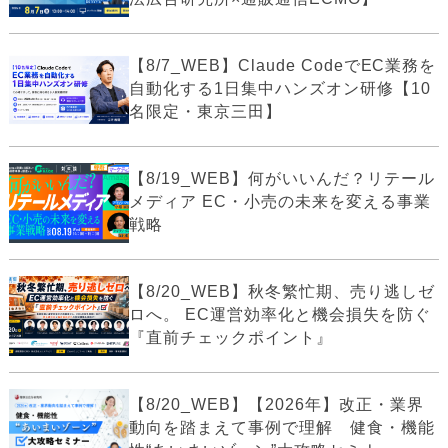
【8/7_WEB】Claude CodeでEC業務を
自動化する1日集中ハンズオン研修【10
名限定・東京三田】
【8/19_WEB】何がいいんだ？リテール
メディア EC・小売の未来を変える事業
戦略
【8/20_WEB】秋冬繁忙期、売り逃しゼ
ロへ。 EC運営効率化と機会損失を防ぐ
『直前チェックポイント』
【8/20_WEB】【2026年】改正・業界
動向を踏まえて事例で理解 健食・機能