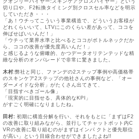
クオンリーバイヤー:スキンケアクロスバイヤー」という
切り口や、F2転換タイミング別クロスセル率などを明示
していただき・・・
「あ！ウチってこういう事業構造で、どういうお客様が
どれくらいいて、LTVにこのくらい差があって、ココを
伸ばせばいいんだ！」
「ウチって業界水準と比べるとココがボトルネックだか
ら、ココの改善が優先度高いんだ！」
と感じるような俯瞰的、かつデータオリテンテッドな精
緻な分析のオンパレードで非常に驚きました。
木村
:弊社と同じ、ファンデの2ステップ事例や高価格帯
のスキンケア2ステップの他社さんの事例など、「オー
ダーメイドな分析」がたくさん出てきて、
「目指すべきゴール像」
「現実的に目指せる、具体的なKPI」
がすごく明確になりましたね。
田村:
初期に構造分解を行い、それをもとに「まずはF2
の改善に取り組みながら、並行してチャットボット内C
VRの改善に取り組むのがまずはインパ クトと優先順位
が高い」という目線合わせができましたよね!!