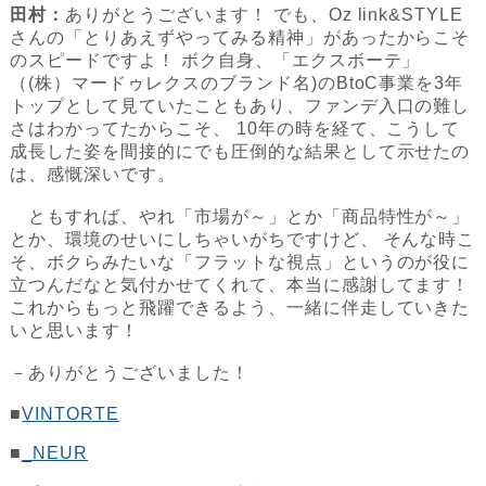
田村：
ありがとうございます！ でも、Oz link&STYLE
さんの「とりあえずやってみる精神」があったからこそ
のスピードですよ！ ボク自身、「エクスボーテ」
（(株）マードゥレクスのブランド名)のBtoC事業を3年
トップとして見ていたこともあり、ファンデ入口の難し
さはわかってたからこそ、 10年の時を経て、こうして
成長した姿を間接的にでも圧倒的な結果として示せたの
は、感慨深いです。
ともすれば、やれ「市場が～」とか「商品特性が～」
とか、環境のせいにしちゃいがちですけど、 そんな時こ
そ、ボクらみたいな「フラットな視点」というのが役に
立つんだなと気付かせてくれて、本当に感謝してます！
これからもっと飛躍できるよう、一緒に伴走していきた
いと思います！
－ありがとうございました！
■
VINTORTE
■
_NEUR