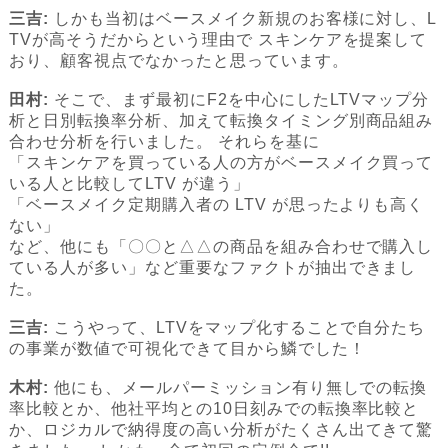
三吉:
しかも当初はベースメイク新規のお客様に対し、L
TVが高そうだからという理由で スキンケアを提案して
おり、顧客視点でなかったと思っています。
田村:
そこで、まず最初にF2を中心にしたLTVマップ分
析と日別転換率分析、加えて転換タイミング別商品組み
合わせ分析を行いました。 それらを基に
「スキンケアを買っている人の方がベースメイク買って
いる人と比較してLTV が違う」
「ベースメイク定期購入者の LTV が思ったよりも高く
ない」
など、他にも「〇〇と△△の商品を組み合わせで購入し
ている人が多い」など重要なファクトが抽出できまし
た。
三吉:
こうやって、LTVをマップ化することで自分たち
の事業が数値で可視化できて目から鱗でした！
木村:
他にも、メールパーミッション有り無しでの転換
率比較とか、他社平均との10日刻みでの転換率比較と
か、ロジカルで納得度の高い分析がたくさん出てきて驚