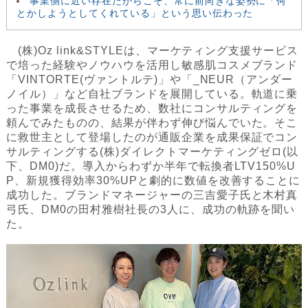
事業側に近い存在だからこそ、常に前向きな姿勢に「何
とかしようとしてくれている」という思い伝わった
(株)Oz link&STYLEは、マーケティング支援サービス
で培った経験やノウハウを活用し敏感肌コスメブランド
「VINTORTE(ヴァントルテ)」や「_NEUR（アンダー
ノイル）」など自社ブランドを展開している。軌道に乗
った事業を成長させるため、数社にコンサルティングを
頼んでみたものの、結果が伴わず伸び悩んでいた。そこ
に救世主として登場したのが通販企業を成果保証でコン
サルティングする(株)ダイレクトマーケティングゼロ(以
下、DM0)だ。導入からわずか半年で転換者LTV150%U
P、新規獲得効率30%UPと劇的に数値を改善することに
成功した。ブランドマネージャーの三吉愛子氏と木村真
弓氏、DM0の田村雅樹社長の3人に、成功の軌跡を聞い
た。