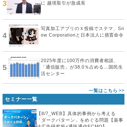
3
に 越境取引が急成長
写真加工アプリのＸ投稿でステマ、Sn
4
ow Corporationと日本法人に措置命令
2025年度に100万件の消費者相談、
5
「通信販売」が38.0％占める…国民生
活センター
一覧はこちら
セミナー一覧
【8/7_WEB】具体的事例から考える
「ダークパターン」をめぐる問題【薬事
法広告研究所×通販通信ECMO】