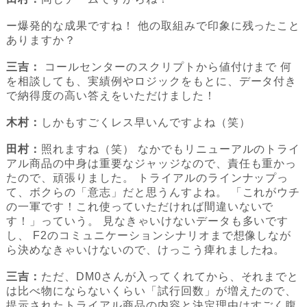
ー爆発的な成果ですね！ 他の取組みで印象に残ったこと
ありますか？
三吉：
コールセンターのスクリプトから値付けまで 何
を相談しても、実績例やロジックをもとに、データ付き
で納得度の高い答えをいただけました！
木村：
しかもすごくレス早いんですよね（笑）
田村：
照れますね（笑） なかでもリニューアルのトライ
アル商品の中身は重要なジャッジなので、責任も重かっ
たので、頑張りました。 トライアルのラインナップっ
て、ボクらの「意志」だと思うんすよね。 「これがウチ
の一軍です！これ使っていただければ間違いないで
す！」っていう。 見なきゃいけないデータも多いです
し、 F2のコミュニケーションシナリオまで想像しなが
ら決めなきゃいけないので、けっこう痺れましたね。
三吉：
ただ、DM0さんが入ってくれてから、それまでと
は比べ物にならないくらい「試行回数」が増えたので、
提示されたトライアル商品の内容と決定理由はすごく腹