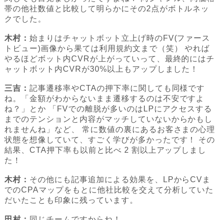
帯の他社数値と比較して明らかにその2点がボトルネッ
クでした。
木村：
始まりはチャットボット立上げ時のFV(ファース
トビュー)画像から果ては利用規約文まで（笑） やれば
やるほどボット内CVRが上がっていって、最終的にはチ
ャットボット内CVRが30%以上もアップしました！
三吉：
記事遷移率やCTAの押下率に関しても同様です
ね。「金額がわからないまま遷移するのは不安ですよ
ね？」とか 「FVでの離脱が多いのはLPにアクセスする
までのテンションと内容がマッチしていないからかもし
れませんね」など、 常に数値の裏にあるお客さまの心理
状態を想像していて、すごく学びが多かったです！ その
結果、CTA押下率も以前と比べ 2 割以上アップしまし
た！
木村：
その他にも記事追加による効果を、LPからCVま
でのCPAマップをもとに他社比較を交えて分析していた
だいたことも印象に残っています。
田村：
同じチームですからね！