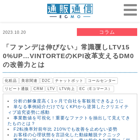
コラム
2023.10.20
「ファンデは伸びない」常識覆しLTV15
0%UP…VINTORTEのKPI改革支えるDM0
の改善力とは
化粧品
美容関連
D2C
チャットボット
コールセンター
リピート通販
CRM
LTV
LTV向上
EC（Eコマース）
分析の解像度高く1ヶ月で自社を客観視できるように
単なる事例紹介だけでなくKPIから逆算したクリエイテ
ィブ追究姿勢に感動
事業数値を可視化！重要なファクトを抽出して見えてき
たものとは？
F2転換率対前年比 210%でも改善を止めない姿勢
お客様の心理状態を言語化した動線離脱テクニック