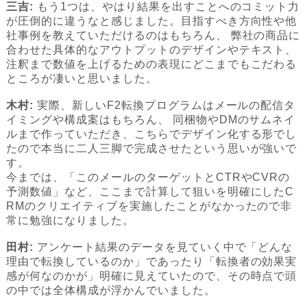
三吉:
もう1つは、やはり結果を出すことへのコミット力
が圧倒的に違うなと感じました。目指すべき方向性や他
社事例を教えていただけるのはもちろん、 弊社の商品に
合わせた具体的なアウトプットのデザインやテキスト、
注釈まで数値を上げるための表現にどこまでもこだわる
ところが凄いと思いました。
木村:
実際、新しいF2転換プログラムはメールの配信タ
イミングや構成案はもちろん、 同梱物やDMのサムネイ
ルまで作っていただき、こちらでデザイン化する形でし
たので本当に二人三脚で完成させたという思いが強いで
す。
今までは、「このメールのターゲットとCTRやCVRの
予測数値」など、ここまで計算して狙いを明確にしたC
RMのクリエイティブを実施したことがなかったので非
常に勉強になりました。
田村:
アンケート結果のデータを見ていく中で「どんな
理由で転換しているのか」であったり「転換者の効果実
感が何なのかが」明確に見えていたので、その時点で頭
の中では全体構成が浮かんでいました。