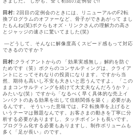
きました。 しかも、全て初回の定例会で!!
田村:
2回目の定例会のときには、リニューアルのF2転
換プログラムのオファーなど、骨子ができあがって まし
たもんね(笑)ボクらもオズ・リンクさんの理解力の高さ
とジャッジの速さに驚いてました(笑)
―どうして、そんなに解像度高くスピード感もって対応
できるのですか？
田村:
クライアントからの 「効果実感無し」解約を防ぐ
ためです（笑）ボクらのコンサルティングは、クライア
ントにとってそれなりの投資になります。ですから当
然、期待も高いし不安も大きいと思うんですよ。 「この
ままコンサルティングを続けて大丈夫なんだろうか？」
みたいな(笑）ですから「なるべく早く具体的な売上イ
ンパクトのある効果を出して信頼関係を築く」必要があ
るんです。 そういった意味では、F2 転換率を上げると
いうテーマは難題なんです。お客さまの動きを丁寧に分
析する必要がありますし、タッチポイントも長いです。
プログラム化する必要もありますし、制作ボリュームも
多く「足が長い」のです。