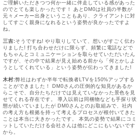
ご理解いただきつつ何か一緒に伴走している感があった
のでとても楽しかったです！ あとDM0は社員の半数が
元々メーカー出身ということもあり、クライアントに対
してすごく親身になれるという姿勢が良かったですよ
ね。
三吉:
そうですね! やり取りしていて、想いがすごく伝わ
りました! 打ち合わせだけに限らず、頻繁に電話などで
もちゃんとコミュニケーションを取らせていただいたん
ですが、その中で結果が見え始める前から「何とかしよ
うとしてくれている」という姿勢が伝わってきました!
木村:
弊社はわずか半年で転換者LTVを150%アップする
ことができました！ DM0さんの圧倒的な知見があるか
らこそで、自分たちだけでは見えていなかった景色を見
せてくれる存在です。 導入以前は同梱物なども手探り状
態が続いていましたが DM0さんとのお取組みで、社内
の考え方も根拠を持って考えるプロセスが根付いてきた
ことは本当に大きかったです。 本気の姿勢で結果にコミ
ットしていただける会社さんは他にどこにもいないです
から。