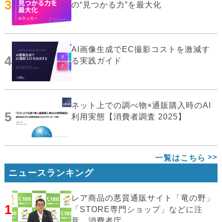
3
の“見つかる力”を最大化
AI画像生成でEC撮影コストを激減す
4
る実践ガイド
ネット上での調べ物×通販購入時のAI
5
利用実態【消費者調査 2025】
一覧はこちら
ニュースランキング
レア商品の悪質通販サイト「竜の野」
1
「STORE専門ショップ」などに注
意…消費者庁