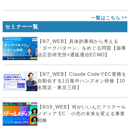
一覧はこちら
セミナー一覧
【8/7_WEB】具体的事例から考える
「ダークパターン」をめぐる問題【薬事
法広告研究所×通販通信ECMO】
【8/7_WEB】Claude CodeでEC業務を
自動化する1日集中ハンズオン研修【10
名限定・東京三田】
【8/19_WEB】何がいいんだ？リテール
メディア EC・小売の未来を変える事業
戦略