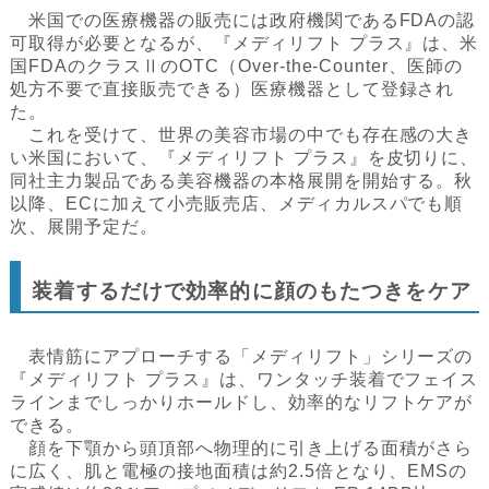
米国での医療機器の販売には政府機関であるFDAの認
可取得が必要となるが、『メディリフト プラス』は、米
国FDAのクラスⅡのOTC（Over-the-Counter、医師の
処方不要で直接販売できる）医療機器として登録され
た。
これを受けて、世界の美容市場の中でも存在感の大き
い米国において、『メディリフト プラス』を皮切りに、
同社主力製品である美容機器の本格展開を開始する。秋
以降、ECに加えて小売販売店、メディカルスパでも順
次、展開予定だ。
装着するだけで効率的に顔のもたつきをケア
表情筋にアプローチする「メディリフト」シリーズの
『メディリフト プラス』は、ワンタッチ装着でフェイス
ラインまでしっかりホールドし、効率的なリフトケアが
できる。
顔を下顎から頭頂部へ物理的に引き上げる面積がさら
に広く、肌と電極の接地面積は約2.5倍となり、EMSの