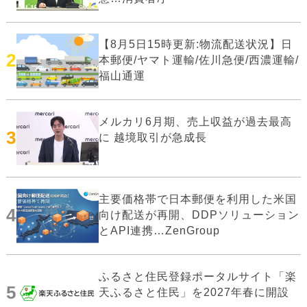
【8月5日15時更新:物流配送状況】日
2
本郵便/ヤマト運輸/佐川急便/西濃運輸/
福山通運
メルカリ6月期、売上収益が過去最高
3
に 越境取引が急成長
主要価格帯で日本郵便を利用した米国
4
向け配送が再開、DDPソリューション
とAPI連携…ZenGroup
ふるさと住民登録ポータルサイト「楽
5
天ふるさと住民」を2027年春に開設