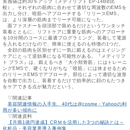
実感値は約30％アップ（メディリフト EP-14BB比
較）。それぞれの筋肉に合わせて適切な周波数のEMSを
出力し分け、咬筋へアプローチする「リリースEMS」
は、より深層の筋肉までリーチ可能になった。
面ファスナーを頭頂部で留めるだけというワンタッチ
装着とともに、リフトケアに重要な筋肉へのアプローチ
を10分間のコースに最適プログラミング。装着して電源
を入れるだけなので、簡単に使えるのも特徴の1つだ。
全顔の筋肉を区別せずに一気に鍛えるのはエイジング
ケアにとって逆効果になる可能性がある。『メディリフ
ト プラス』は、鍛えるべき「大小頬骨筋」にはトレーニ
ングEMSで、硬くなりがちな「咬筋」には休ませるため
のリリースEMSでアプローチ。部位によって適切な波形
を自動で出力し、装着するだけで効率的に顔のもたつき
をケアできる点が魅力だという。
▽関連記事
美容関連情報の入手先、40代は@cosme・Yahooの利
用が多い傾向に
▽関連資料
【月商1億円達成】CRＭを活用した3つの秘訣とは～
化粧品・美容業界導入事例集