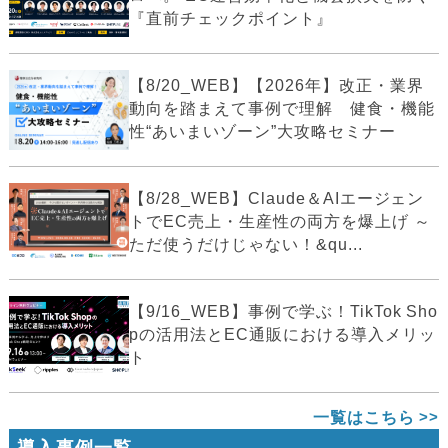
『直前チェックポイント』
【8/20_WEB】【2026年】改正・業界
動向を踏まえて事例で理解 健食・機能
性“あいまいゾーン”大攻略セミナー
【8/28_WEB】Claude＆AIエージェン
トでEC売上・生産性の両方を爆上げ ～
ただ使うだけじゃない！&qu...
【9/16_WEB】事例で学ぶ！TikTok Sho
pの活用法とEC通販における導入メリッ
ト
一覧はこちら