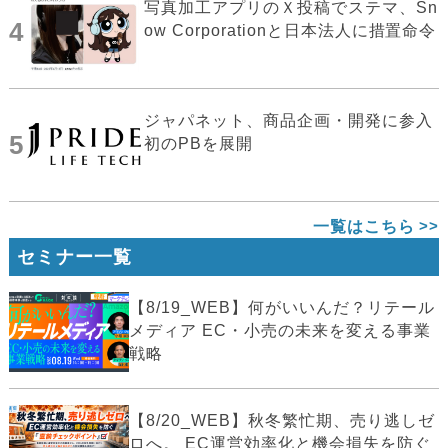
写真加工アプリのＸ投稿でステマ、Sn
4
ow Corporationと日本法人に措置命令
ジャパネット、商品企画・開発に参入
5
初のPBを展開
一覧はこちら
セミナー一覧
【8/19_WEB】何がいいんだ？リテール
メディア EC・小売の未来を変える事業
戦略
【8/20_WEB】秋冬繁忙期、売り逃しゼ
ロへ。 EC運営効率化と機会損失を防ぐ