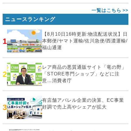
一覧はこちら
ニュースランキング
【8月10日16時更新:物流配送状況】日
1
本郵便/ヤマト運輸/佐川急便/西濃運輸/
福山通運
レア商品の悪質通販サイト「竜の野」
2
「STORE専門ショップ」などに注
意…消費者庁
有店舗アパレル企業の決算、EC事業
3
好調で売上高やシェアが拡大