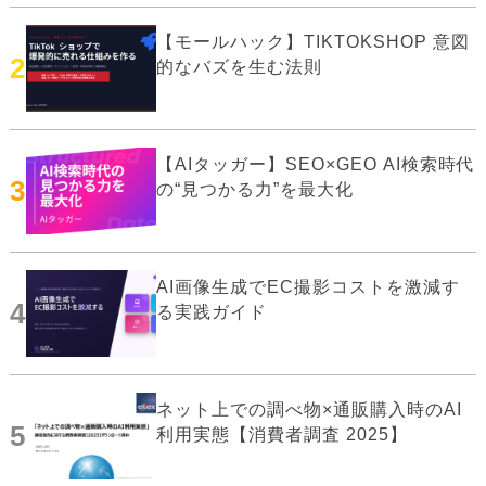
【モールハック】TIKTOKSHOP 意図
2
的なバズを生む法則
【AIタッガー】SEO×GEO AI検索時代
3
の“見つかる力”を最大化
AI画像生成でEC撮影コストを激減す
4
る実践ガイド
ネット上での調べ物×通販購入時のAI
5
利用実態【消費者調査 2025】