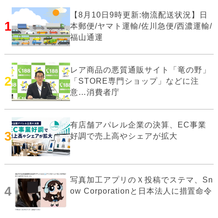
【8月10日9時更新:物流配送状況】日
1
本郵便/ヤマト運輸/佐川急便/西濃運輸/
福山通運
レア商品の悪質通販サイト「竜の野」
2
「STORE専門ショップ」などに注
意…消費者庁
有店舗アパレル企業の決算、EC事業
3
好調で売上高やシェアが拡大
写真加工アプリのＸ投稿でステマ、Sn
4
ow Corporationと日本法人に措置命令