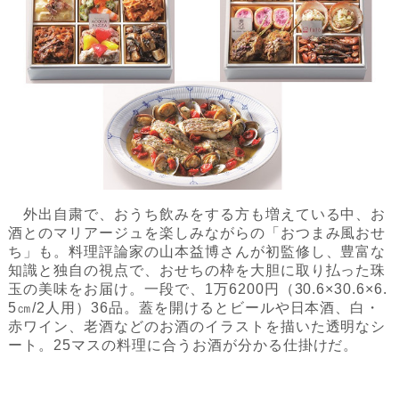
外出自粛で、おうち飲みをする方も増えている中、お
酒とのマリアージュを楽しみながらの「おつまみ風おせ
ち」も。料理評論家の山本益博さんが初監修し、豊富な
知識と独自の視点で、おせちの枠を大胆に取り払った珠
玉の美味をお届け。一段で、1万6200円（30.6×30.6×6.
5㎝/2人用）36品。蓋を開けるとビールや日本酒、白・
赤ワイン、老酒などのお酒のイラストを描いた透明なシ
ート。25マスの料理に合うお酒が分かる仕掛けだ。