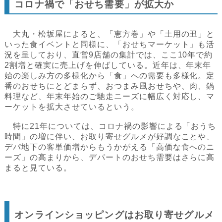
コロナ禍で「おせち需要」が拡大か
大丸・松坂屋によると、「恵方巻」や「土用の丑」と
いった食イベントと同様に、「おせちマーケット」も活
況を呈しており、直営9店舗の集計では、ここ10年で約
2割増と確実に売上げを伸ばしている。近年は、年末年
始の楽しみ方の多様化から「食」への需要も多様化。定
番のおせちにとどまらず、おつまみ風おせちや、肉、鍋
料理など、年末年始のご馳走ニーズに幅広く対応し、マ
ーケットを拡大させているという。
特に21年については、コロナ禍の影響による「おうち
時間」の増に伴い、お取り寄せグルメが好調なことや、
デパ地下の客単価増からもうかがえる「高価な食へのニ
ーズ」の高まりから、デパートのおせち需要はさらに高
まると見ている。
オンラインショッピングはお取り寄せグルメ