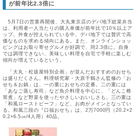
が前年比2.3倍に
5月7日の営業再開後、大丸東京店のデパ地下総菜弁当
は、利用者一人当たりの購入単価が前年比で10％以上ア
ップ。外食が控えられている中、デパ地下では贅沢で高
価なものを求める傾向にある。また、オンラインショッ
ピングはお取り寄せグルメが好調で、同2.3倍に。自身
では調理できない、美味しい料理を自宅で手軽に楽しむ
傾向が増えているという。
「大丸・松坂屋特別企画」が並んだおすすめのおせち
は盛りだくさん。料理研究家・大原千鶴さん監修の「お
せち＆お鍋」は、一の重におせちの定番。二の重には
「あなご蒸し寿司」など魚介料理を中心に、「どんこ椎
茸煮」など野菜を使ったやさしいおいしさも。三の重は
「和風ローストビーフ」など、お肉がメインとなってい
る。和風三段の『口福おせち』は、2万7000円（20.2×2
0.2×6.5㎝/4人用）40品。