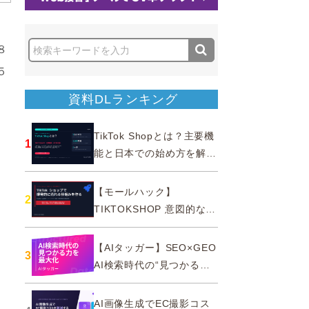
８
５
資料DLランキング
TikTok Shopとは？主要機
1
能と日本での始め方を解説
｜公式認定パートナー
【モールハック】
2
TIKTOKSHOP 意図的なバ
ズを生む法則
【AIタッガー】SEO×GEO
3
AI検索時代の“見つかる
力”を最大化
AI画像生成でEC撮影コス