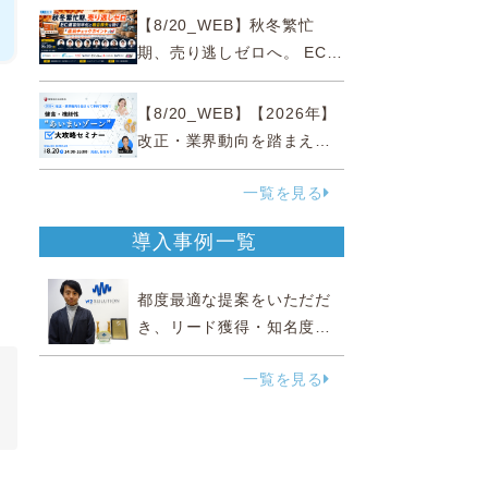
略
【8/20_WEB】秋冬繁忙
期、売り逃しゼロへ。 EC運
営効率化と機会損失を防ぐ
『直前チェックポイント』
【8/20_WEB】【2026年】
改正・業界動向を踏まえて
事例で理解 健食・機能
一覧を見る
性“あいまいゾーン”大攻略セ
ミナー
導入事例一覧
都度最適な提案をいただだ
き、リード獲得・知名度向
上に効果実感
一覧を見る