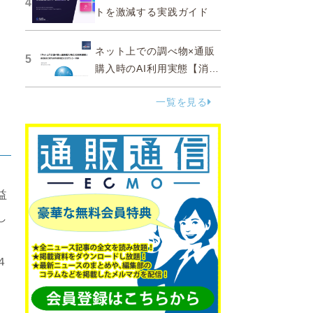
4
トを激減する実践ガイド
ネット上での調べ物×通販
5
購入時のAI利用実態【消費
者調査 2025】
一覧を見る
益
し
４