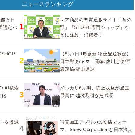
ニュースランキング
要機能と日
レア商品の悪質通販サイト「竜の
1
式認定パ
野」「STORE専門ショップ」な
どに注意…消費者庁
SHOP
【8月7日9時更新:物流配送状況】
2
日本郵便/ヤマト運輸/佐川急便/西
濃運輸/福山通運
O AI検索
メルカリ6月期、売上収益が過去
3
大化
最高に 越境取引が急成長
ストを激減
写真加工アプリのＸ投稿でステ
4
マ、Snow Corporationと日本法人