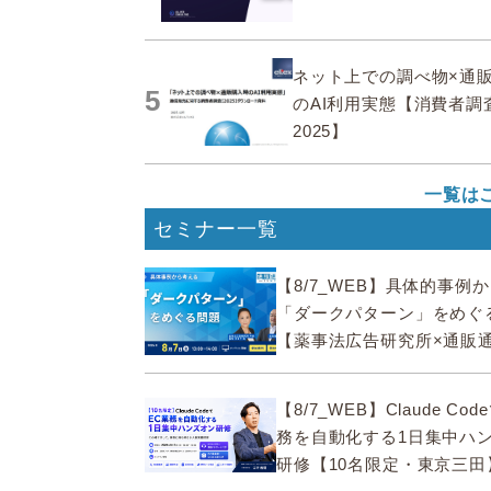
ネット上での調べ物×通
5
のAI利用実態【消費者調
2025】
一覧は
セミナー一覧
【8/7_WEB】具体的事例
「ダークパターン」をめぐ
【薬事法広告研究所×通販
ECMO】
【8/7_WEB】Claude Co
務を自動化する1日集中ハ
研修【10名限定・東京三田