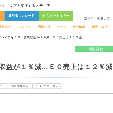
トショップを支援するメディア
資料ダウンロード
イベント･セミナー
当サイトの使い方
通販会社
ECモール
通販支援
コラム
行政情報
調査・統計
ブン＆アイ２Ｑ、営業収益が１％減…ＥＣ売上は１２％減
通販会社
収益が１％減…ＥＣ売上は１２％減
パー
通販業界景況
EC（Eコマース）