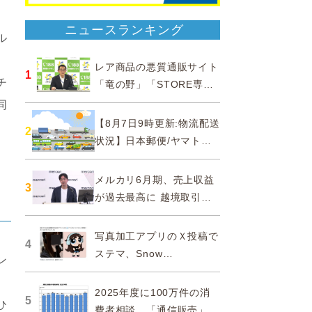
）
ニュースランキング
ル
レア商品の悪質通販サイト
1
チ
「竜の野」「STORE専門
ショップ」などに注意…消
同
費者庁
【8月7日9時更新:物流配送
2
状況】日本郵便/ヤマト運
輸/佐川急便/西濃運輸/福山
通運
メルカリ6月期、売上収益
3
が過去最高に 越境取引が
急成長
写真加工アプリのＸ投稿で
4
ステマ、Snow
ン
Corporationと日本法人に
措置命令
2025年度に100万件の消
5
ひ
費者相談、「通信販売」が