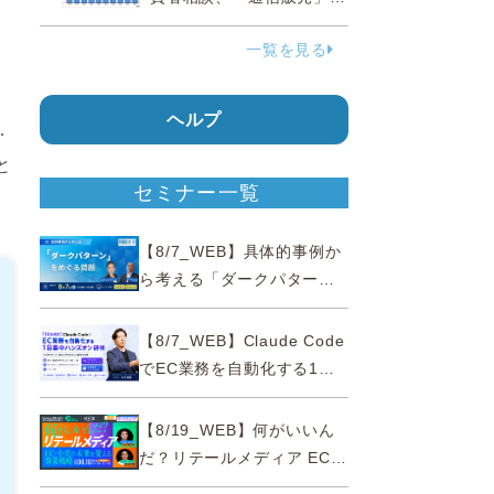
。
38.0％占める…国民生活セ
一覧を見る
ンター
ヘルプ
．
と
セミナー一覧
【8/7_WEB】具体的事例か
ら考える「ダークパター
ン」をめぐる問題【薬事法
広告研究所×通販通信
【8/7_WEB】Claude Code
ECMO】
でEC業務を自動化する1日
集中ハンズオン研修【10名
限定・東京三田】
【8/19_WEB】何がいいん
だ？リテールメディア EC・
小売の未来を変える事業戦