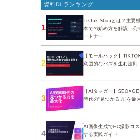
資料DLランキング
TikTok Shopとは？主
1
本での始め方を解説｜公
ートナー
【モールハック】TIKTOK
2
意図的なバズを生む法則
【AIタッガー】SEO×GE
3
時代の“見つかる力”を最
AI画像生成でEC撮影コ
4
する実践ガイド