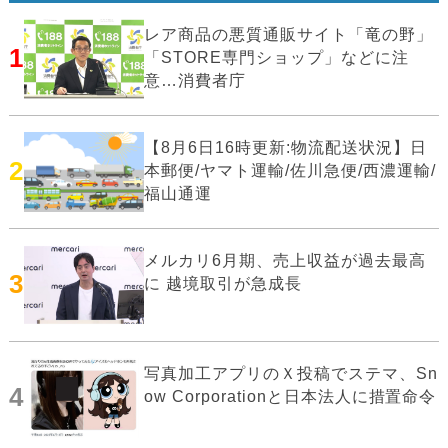
レア商品の悪質通販サイト「竜の野」
1
「STORE専門ショップ」などに注
意…消費者庁
【8月6日16時更新:物流配送状況】日
2
本郵便/ヤマト運輸/佐川急便/西濃運輸/
福山通運
メルカリ6月期、売上収益が過去最高
3
に 越境取引が急成長
写真加工アプリのＸ投稿でステマ、Sn
4
ow Corporationと日本法人に措置命令