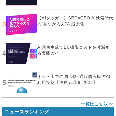
【AIタッガー】SEO×GEO AI検索時代
3
の“見つかる力”を最大化
AI画像生成でEC撮影コストを激減す
4
る実践ガイド
ネット上での調べ物×通販購入時のAI
5
利用実態【消費者調査 2025】
一覧はこちら
ニュースランキング