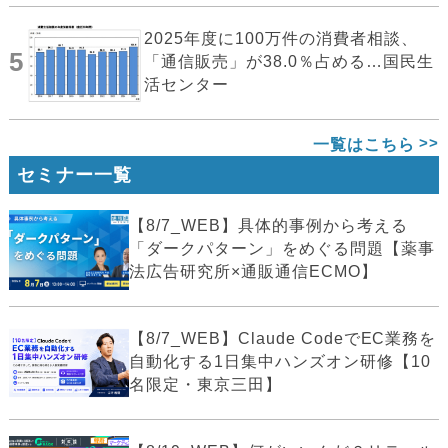
2025年度に100万件の消費者相談、
5
「通信販売」が38.0％占める…国民生
活センター
一覧はこちら
セミナー一覧
【8/7_WEB】具体的事例から考える
「ダークパターン」をめぐる問題【薬事
法広告研究所×通販通信ECMO】
【8/7_WEB】Claude CodeでEC業務を
自動化する1日集中ハンズオン研修【10
名限定・東京三田】