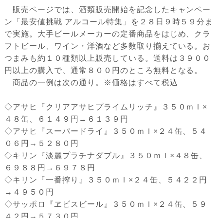
販売ページでは、酒類販売開始を記念したキャンペー
ン「最安値挑戦 アルコール特集」を２８日９時５９分ま
で実施。大手ビールメーカーの定番商品をはじめ、クラ
フトビール、ワイン・洋酒など多数取り揃えている。お
つまみも約１０種類以上販売している。送料は３９００
円以上の購入で、通常８００円のところ無料となる。
商品の一例は次の通り。※価格はすべて税込
◇アサヒ『クリアアサヒプライムリッチ』３５０ｍｌ×
４８缶、６１４９円→６１３９円
◇アサヒ『スーパードライ』３５０ｍｌ×２４缶、５４
０６円→５２８０円
◇キリン『淡麗プラチナダブル』３５０ｍｌ×４８缶、
６９８８円→６９７８円
◇キリン『一番搾り』３５０ｍｌ×２４缶、５４２２円
→４９５０円
◇サッポロ『ヱビスビール』３５０ｍｌ×２４缶、５９
４２円→５７３０円