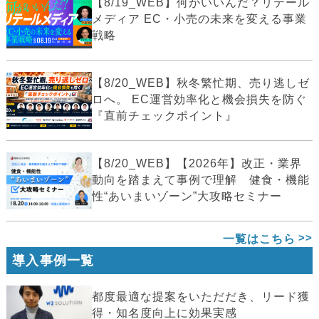
【8/19_WEB】何がいいんだ？リテール
メディア EC・小売の未来を変える事業
戦略
【8/20_WEB】秋冬繁忙期、売り逃しゼ
ロへ。 EC運営効率化と機会損失を防ぐ
『直前チェックポイント』
【8/20_WEB】【2026年】改正・業界
動向を踏まえて事例で理解 健食・機能
性“あいまいゾーン”大攻略セミナー
一覧はこちら
導入事例一覧
都度最適な提案をいただだき、リード獲
得・知名度向上に効果実感