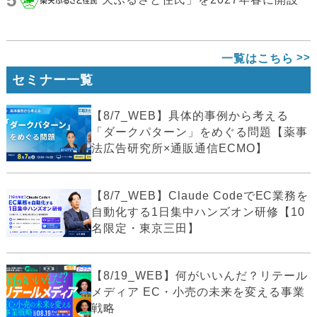
5
一覧はこちら
セミナー一覧
【8/7_WEB】具体的事例から考える
「ダークパターン」をめぐる問題【薬事
法広告研究所×通販通信ECMO】
【8/7_WEB】Claude CodeでEC業務を
自動化する1日集中ハンズオン研修【10
名限定・東京三田】
【8/19_WEB】何がいいんだ？リテール
メディア EC・小売の未来を変える事業
戦略