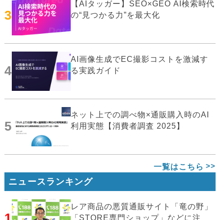
【AIタッガー】SEO×GEO AI検索時代
3
の“見つかる力”を最大化
AI画像生成でEC撮影コストを激減す
4
る実践ガイド
ネット上での調べ物×通販購入時のAI
5
利用実態【消費者調査 2025】
一覧はこちら
ニュースランキング
レア商品の悪質通販サイト「竜の野」
1
「STORE専門ショップ」などに注