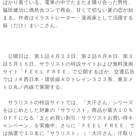
ばかり着ている。電車の中でたまたま隣り合った男性、
脇田健治に偶然合コンで再会。甘くて切ない夏の恋が始
まる。作者はイラストレーター・漫画家として活躍する
嶽（だけ）まいこさん。
公開日は、第１話４月２３日、第２話５月８日、第３
話５月１５日。サラリストの特設サイトおよび無料漫画
サイト「ＦＥＥＬ ＦＲＥＥ」で公開するほか、交通広告
ではＪＲ西日本・環状線ＡＤトレイン３２３系、東京メ
トロ丸ノ内線で展開する。
サラリストの特設サイトでは、「大汗さん」シリーズ
をはじめとした対象の『サラリスト』商品が最大１０％
ＯＦＦになる「まとめ買い割引・サラリストお買い得キ
ャンペーン」を実施中。さらに「ＦＥＥＬ ＦＲＥＥ」で
は抽選で１０名に『サラリスト』（「大汗さん」汗取り