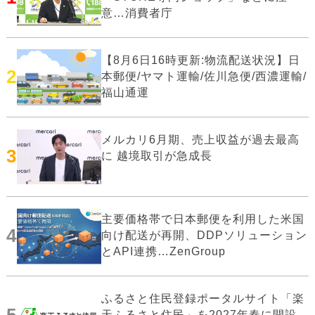
意…消費者庁
【8月6日16時更新:物流配送状況】日
2
本郵便/ヤマト運輸/佐川急便/西濃運輸/
福山通運
メルカリ6月期、売上収益が過去最高
3
に 越境取引が急成長
主要価格帯で日本郵便を利用した米国
4
向け配送が再開、DDPソリューション
とAPI連携…ZenGroup
ふるさと住民登録ポータルサイト「楽
天ふるさと住民」を2027年春に開設