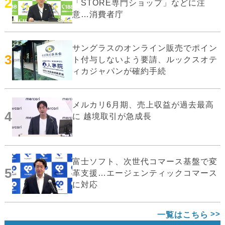
2
「STORE専門ショップ」などに注
意…消費者庁
サングラスのオンライン販売でポイン
3
ト付与しないよう要請、ルックスオテ
ィカジャパンが確約手続
メルカリ6月期、売上収益が過去最高
4
に 越境取引が急成長
富士ソフト、次世代コマース基盤で変
5
革支援…エージェンティックコマース
に対応
一覧はこちら