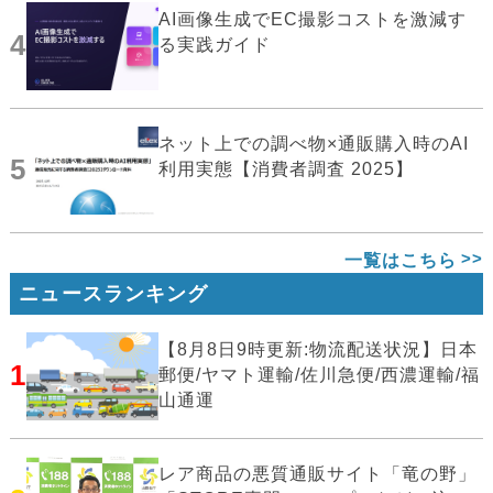
AI画像生成でEC撮影コストを激減す
4
る実践ガイド
ネット上での調べ物×通販購入時のAI
5
利用実態【消費者調査 2025】
一覧はこちら
ニュースランキング
【8月8日9時更新:物流配送状況】日本
1
郵便/ヤマト運輸/佐川急便/西濃運輸/福
山通運
レア商品の悪質通販サイト「竜の野」