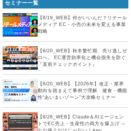
セミナー一覧
【8/19_WEB】何がいいんだ？リテール
メディア EC・小売の未来を変える事業
戦略
【8/20_WEB】秋冬繁忙期、売り逃しゼ
ロへ。 EC運営効率化と機会損失を防ぐ
『直前チェックポイント』
【8/20_WEB】【2026年】改正・業界
動向を踏まえて事例で理解 健食・機能
性“あいまいゾーン”大攻略セミナー
【8/28_WEB】Claude＆AIエージェン
トでEC売上・生産性の両方を爆上げ ～
ただ使うだけじゃない！&qu...