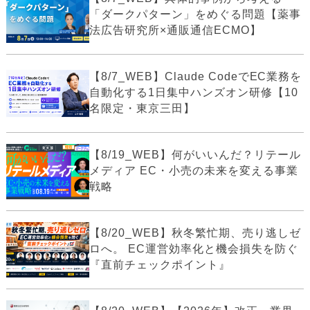
「ダークパターン」をめぐる問題【薬事
法広告研究所×通販通信ECMO】
【8/7_WEB】Claude CodeでEC業務を
自動化する1日集中ハンズオン研修【10
名限定・東京三田】
【8/19_WEB】何がいいんだ？リテール
メディア EC・小売の未来を変える事業
戦略
【8/20_WEB】秋冬繁忙期、売り逃しゼ
ロへ。 EC運営効率化と機会損失を防ぐ
『直前チェックポイント』