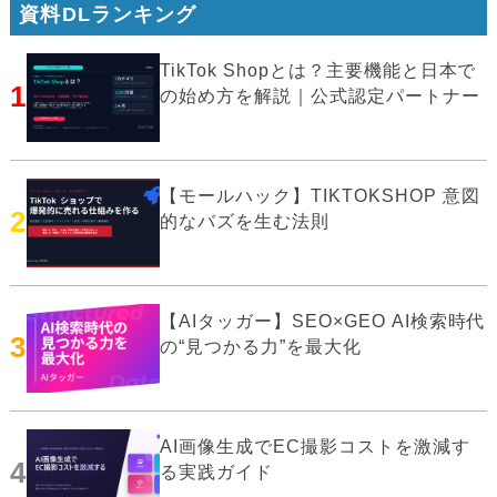
資料DLランキング
TikTok Shopとは？主要機能と日本で
1
の始め方を解説｜公式認定パートナー
【モールハック】TIKTOKSHOP 意図
2
的なバズを生む法則
【AIタッガー】SEO×GEO AI検索時代
3
の“見つかる力”を最大化
AI画像生成でEC撮影コストを激減す
4
る実践ガイド