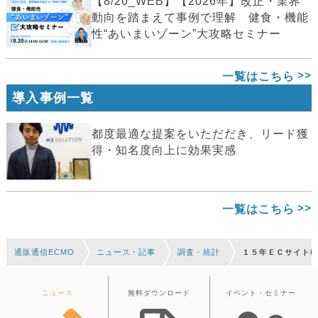
【8/20_WEB】【2026年】改正・業界
動向を踏まえて事例で理解 健食・機能
性“あいまいゾーン”大攻略セミナー
一覧はこちら
導入事例一覧
都度最適な提案をいただだき、リード獲
得・知名度向上に効果実感
一覧はこちら
通販通信ECMO
ニュース・記事
調査・統計
１５年ＥＣサイト
ニュース
無料ダウンロード
イベント・セミナー