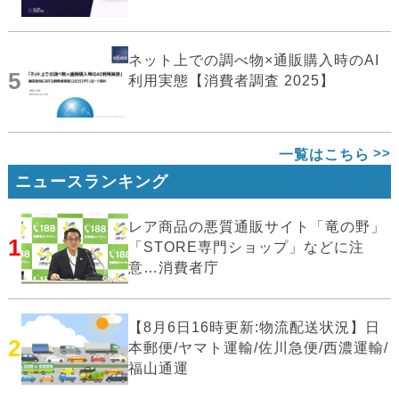
ネット上での調べ物×通販購入時のAI
5
利用実態【消費者調査 2025】
一覧はこちら
ニュースランキング
レア商品の悪質通販サイト「竜の野」
1
「STORE専門ショップ」などに注
意…消費者庁
【8月6日16時更新:物流配送状況】日
2
本郵便/ヤマト運輸/佐川急便/西濃運輸/
福山通運