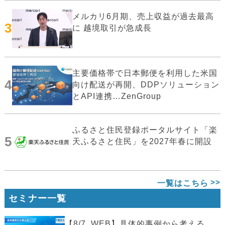
メルカリ6月期、売上収益が過去最高
3
に 越境取引が急成長
主要価格帯で日本郵便を利用した米国
4
向け配送が再開、DDPソリューション
とAPI連携…ZenGroup
ふるさと住民登録ポータルサイト「楽
5
天ふるさと住民」を2027年春に開設
一覧はこちら
セミナー一覧
【8/7_WEB】具体的事例から考える