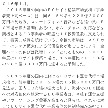
０１６年１月。
２０１５年度の国内のＥＣサイト構築市場規模（事業
者売上高ベース）は、同６．５％増の２２６億３０００
万円の見込み。スマートフォンの普及などを追い風にＥ
Ｃ市場が拡大基調にある中、オムニチャネル対応などを
契機とするＥＣ事業者の旺盛なＩＴ投資意欲に支えられ
て、着実に成長を続けている。今後の市場は、ＡＳＰカ
ートのシェア拡大による低価格化が進むことにより、金
額ベースの伸びは微増トレンドとなるものの、２０２０
年度のＥＣサイト構築市場は、１５年度比２６．１％増
の２８５億３０００万円に達すると予測した。
２０１５年度の国内におけるＥＣサイト運営代行市場
規模は、前年度比２９．２％増の１５憶５０００万円の
見込み。国内ＥＣ市場の拡大に加え、海外でのＥＣ販売
への対応強化を模索するＥＣ事業者は、今後も運営支援
やアウトソーシング需要が高まると見られ、それらに対
してＥＣサイト運営代行事業者側の体制整備が進むこと