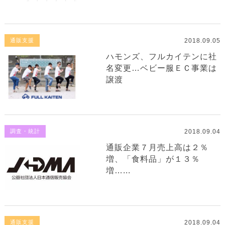
2018.09.05
通販支援
ハモンズ、フルカイテンに社
名変更…ベビー服ＥＣ事業は
譲渡
2018.09.04
調査・統計
通販企業７月売上高は２％
増、「食料品」が１３％
増…...
2018.09.04
通販支援