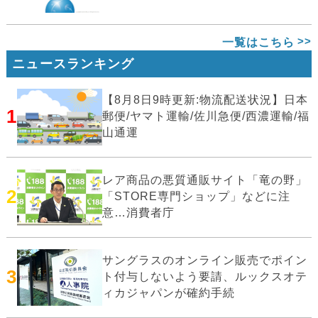
一覧はこちら
ニュースランキング
【8月8日9時更新:物流配送状況】日本
1
郵便/ヤマト運輸/佐川急便/西濃運輸/福
山通運
レア商品の悪質通販サイト「竜の野」
2
「STORE専門ショップ」などに注
意…消費者庁
サングラスのオンライン販売でポイン
3
ト付与しないよう要請、ルックスオテ
ィカジャパンが確約手続