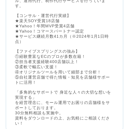
ル、運用代行、制作代行サービスを行っていま
す。
【コンサル・運営代行実績】
★楽天SOY受賞18店舗
★Yahoo！年間MVP受賞4店舗
★Yahoo！コマースパートナー認定
★サービス継続月数41カ月（※2024年1月1日時
点）
【ファイブスプリングスの強み】
①経験豊富なECのプロが多数在籍！
②担当者支援経験400店舗以上！
③柔軟で幅広い支援！
④オリジナルツールを用いて細部まで分析！
⑤自社運営店舗で得た情報・知見を店舗様サポー
トに活用！
「多角的なサポートで 身近な人々の大切な想いを
実現する」
を経営理念に、モール運用でお困りの店舗様をサ
ポートしております。
30分無料相談も実施中。
資料をダウンロードの上、お気軽にご相談くださ
い！