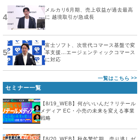
メルカリ6月期、売上収益が過去最高
4
に 越境取引が急成長
富士ソフト、次世代コマース基盤で変
5
革支援…エージェンティックコマース
に対応
一覧はこちら
セミナー一覧
【8/19_WEB】何がいいんだ？リテール
メディア EC・小売の未来を変える事業
戦略
【8/20_WEB】秋冬繁忙期、売り逃しゼ