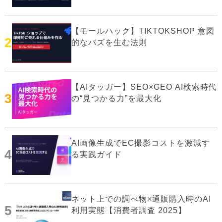
【モールハック】TIKTOKSHOP 意図
2
的なバズを生む法則
【AIタッガー】SEO×GEO AI検索時代
3
の“見つかる力”を最大化
AI画像生成でEC撮影コストを激減す
4
る実践ガイド
ネット上での調べ物×通販購入時のAI
5
利用実態【消費者調査 2025】