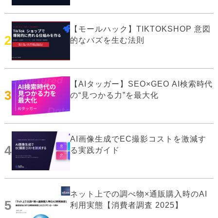
【モールハック】TIKTOKSHOP 意図
2
的なバズを生む法則
【AIタッガー】SEO×GEO AI検索時代
3
の“見つかる力”を最大化
AI画像生成でEC撮影コストを激減す
4
る実践ガイド
ネット上での調べ物×通販購入時のAI
5
利用実態【消費者調査 2025】