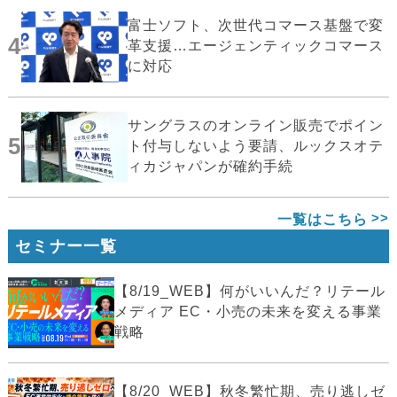
富士ソフト、次世代コマース基盤で変
4
革支援…エージェンティックコマース
に対応
サングラスのオンライン販売でポイン
5
ト付与しないよう要請、ルックスオテ
ィカジャパンが確約手続
一覧はこちら
セミナー一覧
【8/19_WEB】何がいいんだ？リテール
メディア EC・小売の未来を変える事業
戦略
【8/20_WEB】秋冬繁忙期、売り逃しゼ