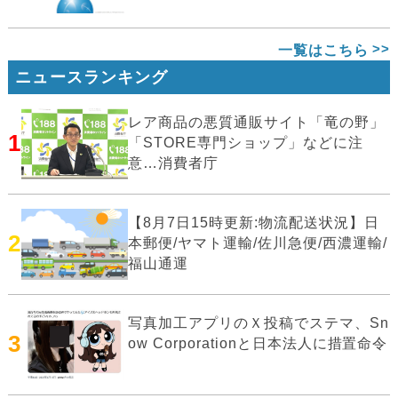
一覧はこちら
ニュースランキング
レア商品の悪質通販サイト「竜の野」
1
「STORE専門ショップ」などに注
意…消費者庁
【8月7日15時更新:物流配送状況】日
2
本郵便/ヤマト運輸/佐川急便/西濃運輸/
福山通運
写真加工アプリのＸ投稿でステマ、Sn
3
ow Corporationと日本法人に措置命令