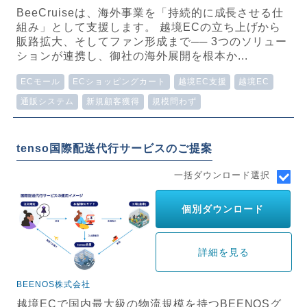
BeeCruiseは、海外事業を「持続的に成長させる仕
組み」として支援します。 越境ECの立ち上げから
販路拡大、そしてファン形成まで── 3つのソリュー
ションが連携し、御社の海外展開を根本か...
ECモール
ECショッピングカート
越境EC支援
越境EC
通販システム
新規顧客獲得
規模問わず
tenso国際配送代行サービスのご提案
一括ダウンロード選択
個別ダウンロード
詳細を見る
BEENOS株式会社
越境ECで国内最大級の物流規模を持つBEENOSグ