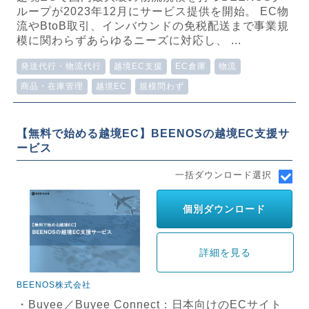
ループが2023年12月にサービス提供を開始。 EC物
流やBtoB取引、インバウンドの免税配送まで事業規
模に関わらずあらゆるニーズに対応し、 ...
発送代行・物流代行
越境EC支援
EC倉庫
物流
商品・在庫管理
越境EC
規模問わず
【無料で始める越境EC】BEENOSの越境EC支援サ
ービス
一括ダウンロード選択
個別ダウンロード
詳細を見る
BEENOS株式会社
・Buyee／Buyee Connect：日本向けのECサイト