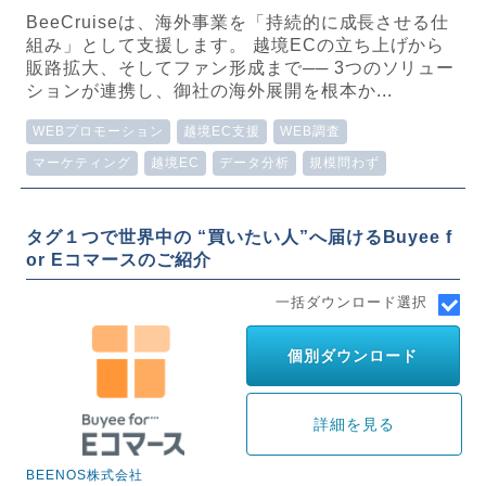
BeeCruiseは、海外事業を「持続的に成長させる仕
組み」として支援します。 越境ECの立ち上げから
販路拡大、そしてファン形成まで── 3つのソリュー
ションが連携し、御社の海外展開を根本か...
WEBプロモーション
越境EC支援
WEB調査
マーケティング
越境EC
データ分析
規模問わず
タグ１つで世界中の “買いたい人”へ届けるBuyee f
or Eコマースのご紹介
一括ダウンロード選択
個別ダウンロード
詳細を見る
BEENOS株式会社