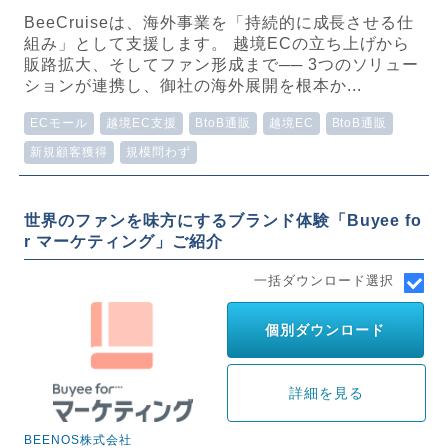
BeeCruiseは、海外事業を「持続的に成長させる仕
組み」として支援します。 越境ECの立ち上げから
販路拡大、そしてファン形成まで── 3つのソリュー
ションが連携し、御社の海外展開を根本か...
ECモール
越境EC支援
BtoB通販
越境EC
BtoB通販
新規顧客獲得
規模問わず
世界のファンを味方にするブランド体験「Buyee fo
r マーケティング」ご紹介
一括ダウンロード選択
個別ダウンロード
詳細を見る
BEENOS株式会社