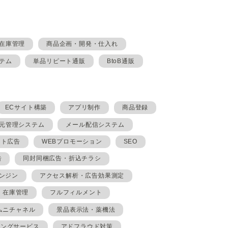
在庫管理
商品企画・開発・仕入れ
テム
単品リピート通販
BtoB通販
ECサイト構築
アプリ制作
商品登録
元管理システム
メール配信システム
イト広告
WEBプロモーション
SEO
告
同封同梱広告・折込チラシ
ンジン
アクセス解析・広告効果測定
在庫管理
フルフィルメント
ムニチャネル
景品表示法・薬機法
ィングサービス
アドフラウド対策