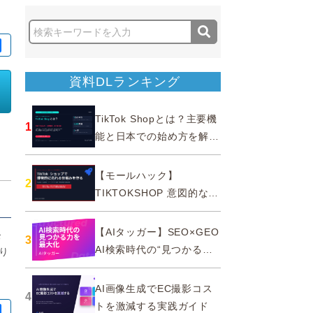
資料DLランキング
TikTok Shopとは？主要機
1
能と日本での始め方を解説
｜公式認定パートナー
【モールハック】
2
TIKTOKSHOP 意図的なバ
ズを生む法則
【AIタッガー】SEO×GEO
お
3
AI検索時代の“見つかる
り
力”を最大化
AI画像生成でEC撮影コス
4
トを激減する実践ガイド