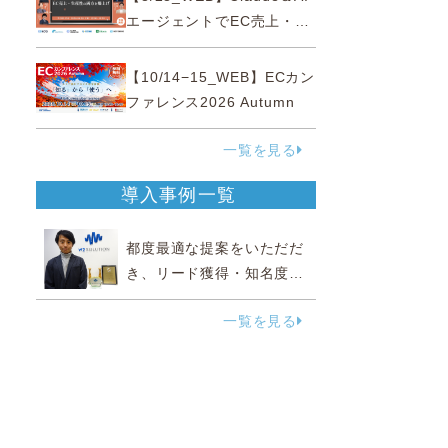
ミナー
エージェントでEC売上・生
産性の両方を爆上げ ～ただ
使うだけじゃない！&qu...
【10/14−15_WEB】ECカン
ファレンス2026 Autumn
一覧を見る
導入事例一覧
都度最適な提案をいただだ
き、リード獲得・知名度向
上に効果実感
一覧を見る