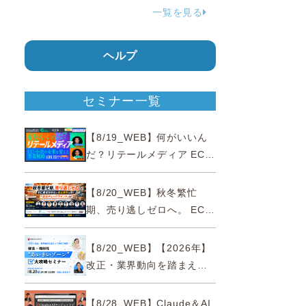
一覧を見る
ジャパンが確約手続
ヘルプ
セミナー一覧
【8/19_WEB】何がいいん
だ？リテールメディア EC・
小売の未来を変える事業戦
略
【8/20_WEB】秋冬繁忙
期、売り逃しゼロへ。 EC運
営効率化と機会損失を防ぐ
『直前チェックポイント』
【8/20_WEB】【2026年】
改正・業界動向を踏まえて
事例で理解 健食・機能
性“あいまいゾーン”大攻略セ
【8/28_WEB】Claude＆AI