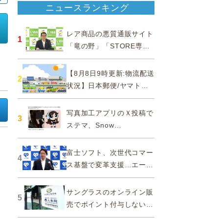
ニュースランキング
レア商品の悪質通販サイト
1
「竜の野」「STORE専門
ショップ」などに注意…消
費者庁
【8月8日9時更新:物流配送
2
状況】日本郵便/ヤマト運
輸/佐川急便/西濃運輸/福山
通運
写真加工アプリのＸ投稿で
3
ステマ、Snow
Corporationと日本法人に
措置命令
富士ソフト、次世代コマー
4
ス基盤で変革支援…エージ
ェンティックコマースに対
応
サングラスのオンライン販
5
売でポイント付与しないよ
う要請、ルックスオティカ