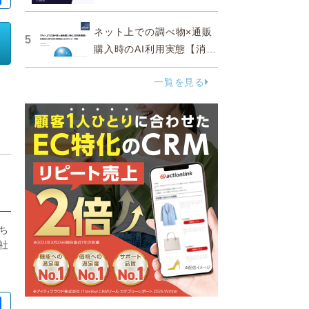
ネット上での調べ物×通販
5
購入時のAI利用実態【消費
者調査 2025】
一覧を見る
ち
社