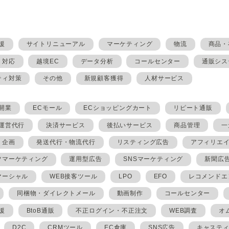
援
サイトリニューアル
マーケティング
物流
商品・
・対応
越境EC
データ分析
コールセンター
通販シス
ティ対策
その他
新規顧客獲得
人材サービス
開業
ECモール
ECショッピングカート
リピート通販
ト運営代行
決済サービス
後払いサービス
商品管理
一
・企画
発送代行・物流代行
リスティング広告
アフィリエ
ツマーケティング
運用型広告
SNSマーケティング
新聞広
マーシャル
WEB接客ツール
LPO
EFO
レコメンドエ
同梱物・ダイレクトメール
動画制作
コールセンター
援
BtoB通販
不正ログイン・不正注文
WEB調査
オ
D2C
CRMツール
EC倉庫
SNS広告
キャステ