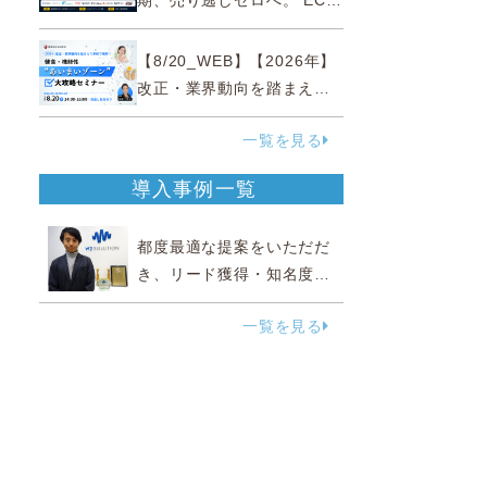
期、売り逃しゼロへ。 EC運
営効率化と機会損失を防ぐ
『直前チェックポイント』
【8/20_WEB】【2026年】
改正・業界動向を踏まえて
事例で理解 健食・機能
一覧を見る
性“あいまいゾーン”大攻略セ
ミナー
導入事例一覧
都度最適な提案をいただだ
き、リード獲得・知名度向
上に効果実感
一覧を見る