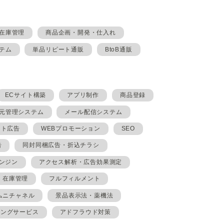
在庫管理
商品企画・開発・仕入れ
テム
単品リピート通販
BtoB通販
ECサイト構築
アプリ制作
商品登録
元管理システム
メール配信システム
イト広告
WEBプロモーション
SEO
告
同封同梱広告・折込チラシ
ンジン
アクセス解析・広告効果測定
在庫管理
フルフィルメント
ムニチャネル
景品表示法・薬機法
ィングサービス
アドフラウド対策