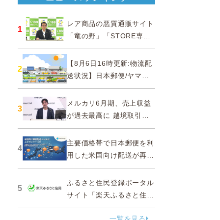
レア商品の悪質通販サイト
1
「竜の野」「STORE専門
ショップ」などに注意…消
費者庁
【8月6日16時更新:物流配
2
送状況】日本郵便/ヤマト
運輸/佐川急便/西濃運輸/福
山通運
メルカリ6月期、売上収益
3
が過去最高に 越境取引が
急成長
主要価格帯で日本郵便を利
4
用した米国向け配送が再
開、DDPソリューションと
API連携…ZenGroup
ふるさと住民登録ポータル
5
サイト「楽天ふるさと住
民」を2027年春に開設
一覧を見る