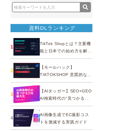
資料DLランキング
TikTok Shopとは？主要機
1
能と日本での始め方を解説
｜公式認定パートナー
【モールハック】
2
TIKTOKSHOP 意図的なバ
ズを生む法則
【AIタッガー】SEO×GEO
3
AI検索時代の“見つかる
力”を最大化
AI画像生成でEC撮影コス
4
トを激減する実践ガイド