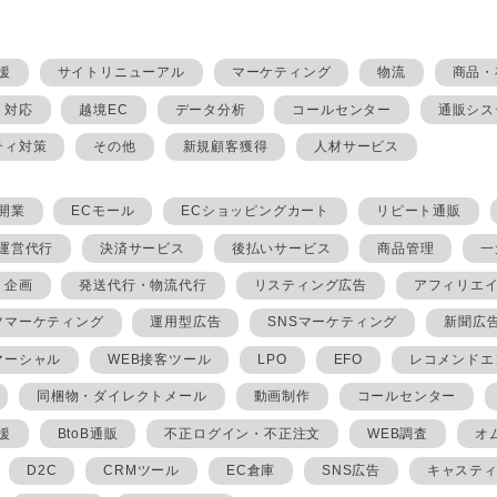
援
サイトリニューアル
マーケティング
物流
商品・
・対応
越境EC
データ分析
コールセンター
通販シス
ティ対策
その他
新規顧客獲得
人材サービス
開業
ECモール
ECショッピングカート
リピート通販
ト運営代行
決済サービス
後払いサービス
商品管理
一
・企画
発送代行・物流代行
リスティング広告
アフィリエ
ツマーケティング
運用型広告
SNSマーケティング
新聞広
マーシャル
WEB接客ツール
LPO
EFO
レコメンドエ
同梱物・ダイレクトメール
動画制作
コールセンター
援
BtoB通販
不正ログイン・不正注文
WEB調査
オ
D2C
CRMツール
EC倉庫
SNS広告
キャステ