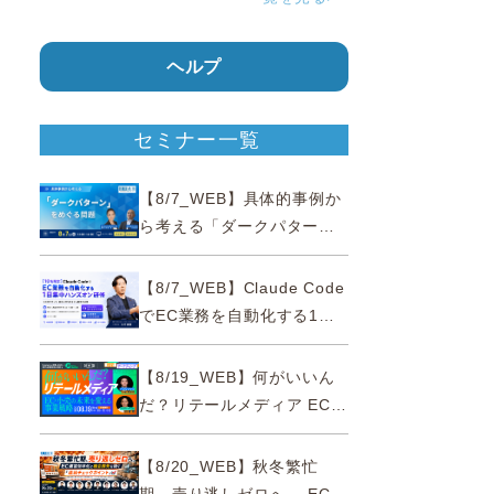
ヘルプ
セミナー一覧
【8/7_WEB】具体的事例か
ら考える「ダークパター
ン」をめぐる問題【薬事法
広告研究所×通販通信
【8/7_WEB】Claude Code
ECMO】
でEC業務を自動化する1日
集中ハンズオン研修【10名
限定・東京三田】
【8/19_WEB】何がいいん
だ？リテールメディア EC・
小売の未来を変える事業戦
略
【8/20_WEB】秋冬繁忙