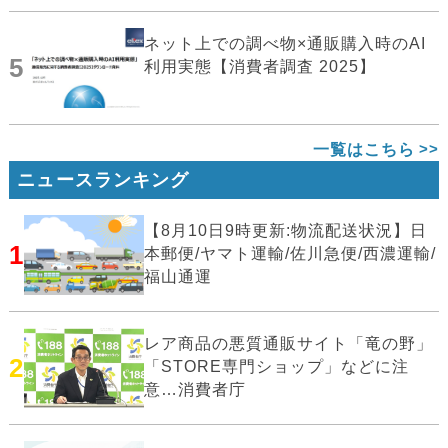
ネット上での調べ物×通販購入時のAI
5
利用実態【消費者調査 2025】
一覧はこちら
ニュースランキング
【8月10日9時更新:物流配送状況】日
1
本郵便/ヤマト運輸/佐川急便/西濃運輸/
福山通運
レア商品の悪質通販サイト「竜の野」
2
「STORE専門ショップ」などに注
意…消費者庁