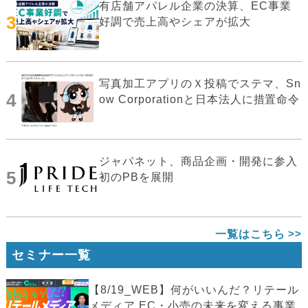
有店舗アパレル企業の決算、EC事業
3
好調で売上高やシェアが拡大
写真加工アプリのＸ投稿でステマ、Sn
4
ow Corporationと日本法人に措置命令
ジャパネット、商品企画・開発に参入
5
初のPBを展開
一覧はこちら
セミナー一覧
【8/19_WEB】何がいいんだ？リテール
メディア EC・小売の未来を変える事業