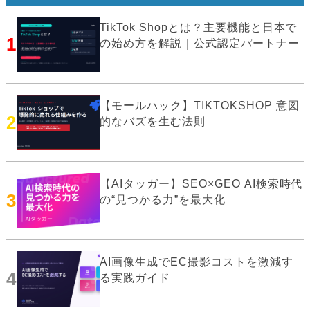
TikTok Shopとは？主要機能と日本で
1
の始め方を解説｜公式認定パートナー
【モールハック】TIKTOKSHOP 意図
2
的なバズを生む法則
【AIタッガー】SEO×GEO AI検索時代
3
の“見つかる力”を最大化
AI画像生成でEC撮影コストを激減す
4
る実践ガイド