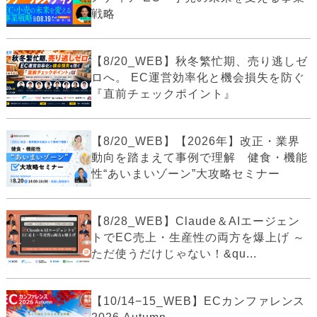
戦略
【8/20_WEB】秋冬繁忙期、売り逃しゼ
ロへ。 EC運営効率化と機会損失を防ぐ
『直前チェックポイント』
【8/20_WEB】【2026年】改正・業界
動向を踏まえて事例で理解 健食・機能
性“あいまいゾーン”大攻略セミナー
【8/28_WEB】Claude＆AIエージェン
トでEC売上・生産性の両方を爆上げ ～
ただ使うだけじゃない！&qu...
【10/14−15_WEB】ECカンファレンス