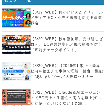
セミナー一覧
【8/19_WEB】何がいいんだ？リテール
メディア EC・小売の未来を変える事業
戦略
【8/20_WEB】秋冬繁忙期、売り逃しゼ
ロへ。 EC運営効率化と機会損失を防ぐ
『直前チェックポイント』
【8/20_WEB】【2026年】改正・業界
動向を踏まえて事例で理解 健食・機能
性“あいまいゾーン”大攻略セミナー
【8/28_WEB】Claude＆AIエージェン
トでEC売上・生産性の両方を爆上げ ～
ただ使うだけじゃない！&qu...