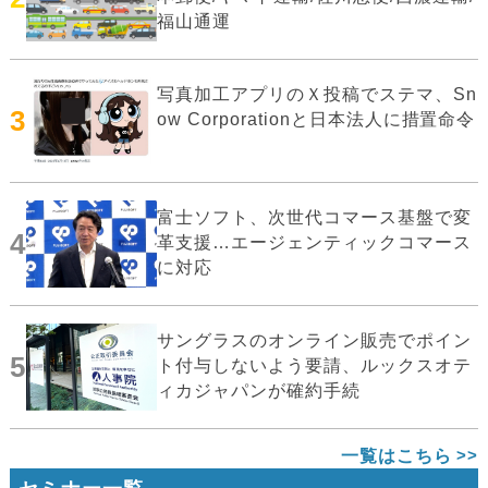
福山通運
写真加工アプリのＸ投稿でステマ、Sn
3
ow Corporationと日本法人に措置命令
富士ソフト、次世代コマース基盤で変
4
革支援…エージェンティックコマース
に対応
サングラスのオンライン販売でポイン
5
ト付与しないよう要請、ルックスオテ
ィカジャパンが確約手続
一覧はこちら