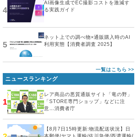
AI画像生成でEC撮影コストを激減す
4
る実践ガイド
ネット上での調べ物×通販購入時のAI
5
利用実態【消費者調査 2025】
一覧はこちら
ニュースランキング
レア商品の悪質通販サイト「竜の野」
1
「STORE専門ショップ」などに注
意…消費者庁
【8月7日15時更新:物流配送状況】日
2
本郵便/ヤマト運輸/佐川急便/西濃運輸/