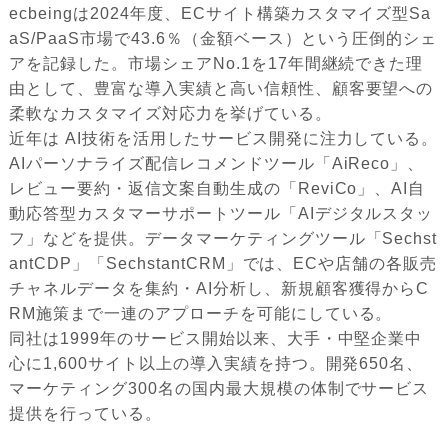
ecbeingは2024年度、ECサイト構築カスタマイズ型Sa
aS/PaaS市場で43.6％（金額ベース）という圧倒的シェ
アを記録した。市場シェアNo.1を17年間継続できた理
由として、豊富な導入実績と高い信頼性、顧客要望への
柔軟なカスタマイズ対応力を挙げている。
近年は AI技術を活用したサービス開発に注力している。
AIパーソナライズ配信レコメンドツール「AiReco」、
レビュー要約・返信文案自動生成の「ReviCo」、AI自
動応答型カスタマーサポートツール「AIデジタルスタッ
フ」などを提供。データマーケティングツール「Sechst
antCDP」「SechstantCRM」では、ECや店舗の各販売
チャネルデータを集約・AI分析し、新規顧客獲得からC
RM施策まで一連のアプローチを可能にしている。
同社は1999年のサービス開始以来、大手・中堅企業中
心に1,600サイト以上の導入実績を持つ。開発650名、
マーケティング300名の国内最大規模の体制でサービス
提供を行っている。