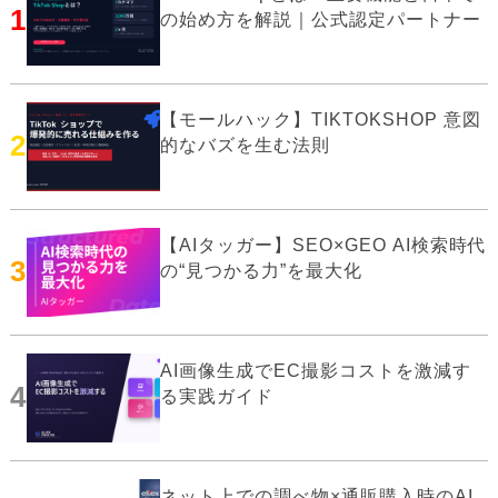
1
の始め方を解説｜公式認定パートナー
【モールハック】TIKTOKSHOP 意図
2
的なバズを生む法則
【AIタッガー】SEO×GEO AI検索時代
3
の“見つかる力”を最大化
AI画像生成でEC撮影コストを激減す
4
る実践ガイド
ネット上での調べ物×通販購入時のAI