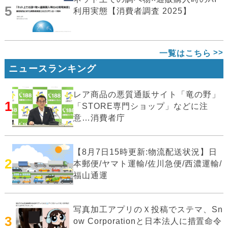
5
利用実態【消費者調査 2025】
一覧はこちら
ニュースランキング
レア商品の悪質通販サイト「竜の野」
1
「STORE専門ショップ」などに注
意…消費者庁
【8月7日15時更新:物流配送状況】日
2
本郵便/ヤマト運輸/佐川急便/西濃運輸/
福山通運
写真加工アプリのＸ投稿でステマ、Sn
3
ow Corporationと日本法人に措置命令