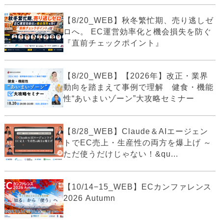
【8/20_WEB】秋冬繁忙期、売り逃しゼ
ロへ。 EC運営効率化と機会損失を防ぐ
『直前チェックポイント』
【8/20_WEB】【2026年】改正・業界
動向を踏まえて事例で理解 健食・機能
性“あいまいゾーン”大攻略セミナー
【8/28_WEB】Claude＆AIエージェン
トでEC売上・生産性の両方を爆上げ ～
ただ使うだけじゃない！&qu...
【10/14−15_WEB】ECカンファレンス
2026 Autumn