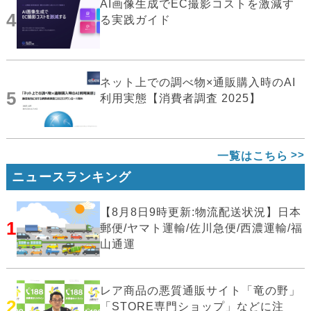
AI画像生成でEC撮影コストを激減す
4
る実践ガイド
ネット上での調べ物×通販購入時のAI
5
利用実態【消費者調査 2025】
一覧はこちら
ニュースランキング
【8月8日9時更新:物流配送状況】日本
1
郵便/ヤマト運輸/佐川急便/西濃運輸/福
山通運
レア商品の悪質通販サイト「竜の野」
2
「STORE専門ショップ」などに注