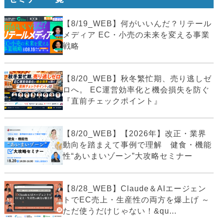
【8/19_WEB】何がいいんだ？リテール
メディア EC・小売の未来を変える事業
戦略
【8/20_WEB】秋冬繁忙期、売り逃しゼ
ロへ。 EC運営効率化と機会損失を防ぐ
『直前チェックポイント』
【8/20_WEB】【2026年】改正・業界
動向を踏まえて事例で理解 健食・機能
性“あいまいゾーン”大攻略セミナー
【8/28_WEB】Claude＆AIエージェン
トでEC売上・生産性の両方を爆上げ ～
ただ使うだけじゃない！&qu...