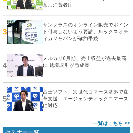
意…消費者庁
サングラスのオンライン販売でポイン
3
ト付与しないよう要請、ルックスオテ
ィカジャパンが確約手続
メルカリ6月期、売上収益が過去最高
4
に 越境取引が急成長
富士ソフト、次世代コマース基盤で変
5
革支援…エージェンティックコマース
に対応
一覧はこちら
セミナー一覧