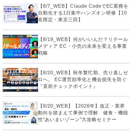
【8/7_WEB】Claude CodeでEC業務を
自動化する1日集中ハンズオン研修【10
名限定・東京三田】
【8/19_WEB】何がいいんだ？リテール
メディア EC・小売の未来を変える事業
戦略
【8/20_WEB】秋冬繁忙期、売り逃しゼ
ロへ。 EC運営効率化と機会損失を防ぐ
『直前チェックポイント』
【8/20_WEB】【2026年】改正・業界
動向を踏まえて事例で理解 健食・機能
性“あいまいゾーン”大攻略セミナー