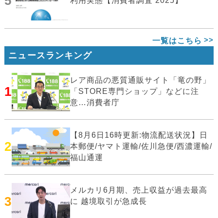
5
利用実態【消費者調査 2025】
一覧はこちら
ニュースランキング
レア商品の悪質通販サイト「竜の野」
1
「STORE専門ショップ」などに注
意…消費者庁
【8月6日16時更新:物流配送状況】日
2
本郵便/ヤマト運輸/佐川急便/西濃運輸/
福山通運
メルカリ6月期、売上収益が過去最高
3
に 越境取引が急成長