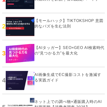
【モールハック】TIKTOKSHOP 意図
2
的なバズを生む法則
【AIタッガー】SEO×GEO AI検索時代
3
の“見つかる力”を最大化
AI画像生成でEC撮影コストを激減す
4
る実践ガイド
ネット上での調べ物×通販購入時のAI