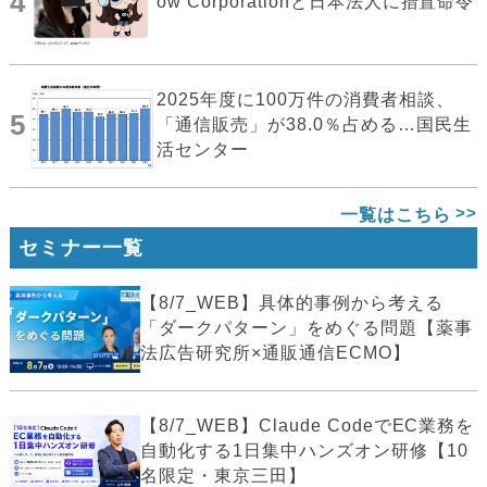
4
ow Corporationと日本法人に措置命令
2025年度に100万件の消費者相談、
5
「通信販売」が38.0％占める…国民生
活センター
一覧はこちら
セミナー一覧
【8/7_WEB】具体的事例から考える
「ダークパターン」をめぐる問題【薬事
法広告研究所×通販通信ECMO】
【8/7_WEB】Claude CodeでEC業務を
自動化する1日集中ハンズオン研修【10
名限定・東京三田】