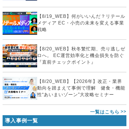
【8/19_WEB】何がいいんだ？リテール
メディア EC・小売の未来を変える事業
戦略
【8/20_WEB】秋冬繁忙期、売り逃しゼ
ロへ。 EC運営効率化と機会損失を防ぐ
『直前チェックポイント』
【8/20_WEB】【2026年】改正・業界
動向を踏まえて事例で理解 健食・機能
性“あいまいゾーン”大攻略セミナー
一覧はこちら
導入事例一覧