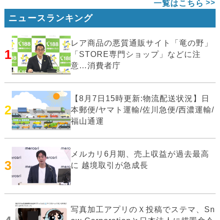
一覧はこちら
ニュースランキング
レア商品の悪質通販サイト「竜の野」
1
「STORE専門ショップ」などに注
意…消費者庁
【8月7日15時更新:物流配送状況】日
2
本郵便/ヤマト運輸/佐川急便/西濃運輸/
福山通運
メルカリ6月期、売上収益が過去最高
3
に 越境取引が急成長
写真加工アプリのＸ投稿でステマ、Sn