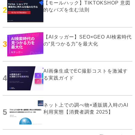
【モールハック】TIKTOKSHOP 意図
2
的なバズを生む法則
【AIタッガー】SEO×GEO AI検索時代
3
の“見つかる力”を最大化
AI画像生成でEC撮影コストを激減す
4
る実践ガイド
ネット上での調べ物×通販購入時のAI
5
利用実態【消費者調査 2025】