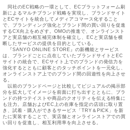
同社のEC戦略の一環として、ECプラットフォーム刷
新によるマルチブランド戦略を実現し、ブランドサイト
とECサイトを統合してメディアコマース化すること
で、ブランディング強化とブランド間の買い回りを促進
するCX向上をめざす。OMOの推進で、オンラインスト
アと実店舗の相互補完体制を確立し、ECと実店舗を横
断したサービスの提供を目的としている。
『SANYO ONLINE STORE』の新機能とサービス
は、ブランドごとに点在していたブランドサイトとEC
サイトの統合で、ECサイト上でのブランドの発信力を
強化するとともに顧客とのタッチポイントを一元化し、
オンラインストア上でのブランド間の回遊性を向上させ
る。
以前のブランドページと比較してビジュアルの掲示部
分を拡大してイメージを前面に打ち出すとともに、ブラ
ンドの持つテイストや商品のクオリティを伝える特集に
も注力。店舗およびEC上の在庫を指定の店頭に取り置
き、試着・購入ができるサービス「TRY＆PICK」を新
たに実装することで、実店舗とオンラインストアでの買
い回りを促進し、相互利用率を向上させる。