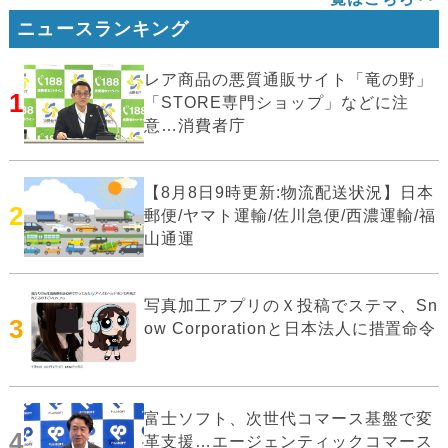
ニュースランキング
レア商品の悪質通販サイト「竜の野」
1
「STORE専門ショップ」などに注
意…消費者庁
【8月8日9時更新:物流配送状況】日本
2
郵便/ヤマト運輸/佐川急便/西濃運輸/福
山通運
写真加工アプリのＸ投稿でステマ、Sn
3
ow Corporationと日本法人に措置命令
富士ソフト、次世代コマース基盤で変
4
革支援…エージェンティックコマース