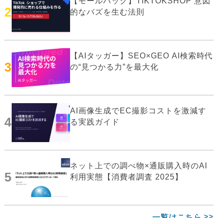
【モールハック】TIKTOKSHOP 意図
2
的なバズを生む法則
【AIタッガー】SEO×GEO AI検索時代
3
の“見つかる力”を最大化
AI画像生成でEC撮影コストを激減す
4
る実践ガイド
ネット上での調べ物×通販購入時のAI
5
利用実態【消費者調査 2025】
一覧はこちら