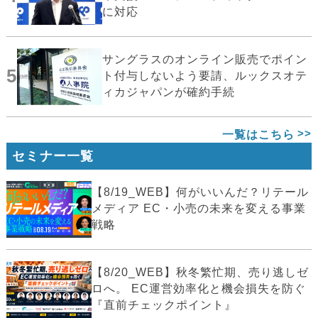
に対応
サングラスのオンライン販売でポイン
5
ト付与しないよう要請、ルックスオテ
ィカジャパンが確約手続
一覧はこちら
セミナー一覧
【8/19_WEB】何がいいんだ？リテール
メディア EC・小売の未来を変える事業
戦略
【8/20_WEB】秋冬繁忙期、売り逃しゼ
ロへ。 EC運営効率化と機会損失を防ぐ
『直前チェックポイント』