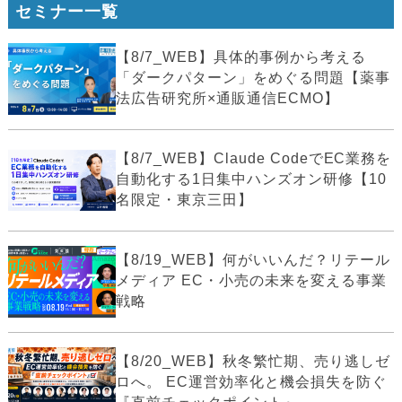
セミナー一覧
【8/7_WEB】具体的事例から考える
「ダークパターン」をめぐる問題【薬事
法広告研究所×通販通信ECMO】
【8/7_WEB】Claude CodeでEC業務を
自動化する1日集中ハンズオン研修【10
名限定・東京三田】
【8/19_WEB】何がいいんだ？リテール
メディア EC・小売の未来を変える事業
戦略
【8/20_WEB】秋冬繁忙期、売り逃しゼ
ロへ。 EC運営効率化と機会損失を防ぐ