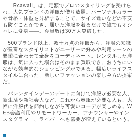
「Rcawaii」は、定額でプロのスタイリングを受けら
れ、人気ブランドの洋服が借り放題。パーソナルカラー
や骨格・体型を分析することで、サイズ違いなどの不安
も防ぐことができ、届いた洋服を着るだけで誰でもオシ
ャレに変身――。会員数は30万人突破した。
500ブランド以上、数十万点の洋服から、洋服の知識
が豊富なスタイリストがユーザーの好みや利用シーンの
要望に合わせて全身をコーディネート。レンタルした洋
服は、気に入った場合はそのまま買取でき、おうちにい
ながら効率的なショッピングができる。幅広いライフス
タイルに合った、新しいファッションの楽しみ方の提案
だ。
バレンタインデーのデートに向けて洋服が必要な人、
新生活や新社会人など、これから春服が必要な人も、大
幅に洋服代を節約しながら可愛いコーデが楽しめる。W
EB会議利用やリモートワーカー、アナウンサーやイン
スタグラマー、ライバーへも需要が増えているという。