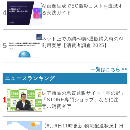
AI画像生成でEC撮影コストを激減す
4
る実践ガイド
ネット上での調べ物×通販購入時のAI
5
利用実態【消費者調査 2025】
一覧はこちら
ニュースランキング
レア商品の悪質通販サイト「竜の野」
1
「STORE専門ショップ」などに注
意…消費者庁
【8月6日11時更新:物流配送状況】日