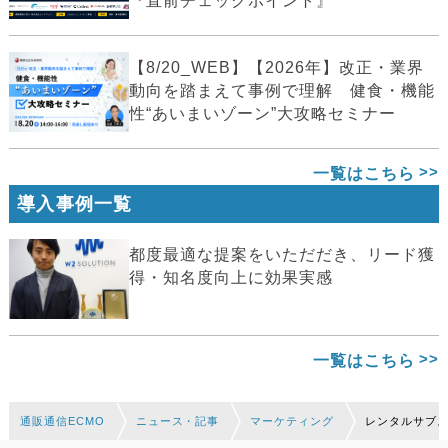
『直前チェックポイント』
【8/20_WEB】【2026年】改正・業界
動向を踏まえて事例で理解 健食・機能
性“あいまいゾーン”大攻略セミナー
一覧はこちら
導入事例一覧
都度最適な提案をいただだき、リード獲
得・知名度向上に効果実感
一覧はこちら
通販通信ECMO
ニュース・記事
マーケティング
レンタルサブス