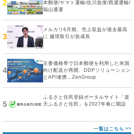
2
本郵便/ヤマト運輸/佐川急便/西濃運輸/
福山通運
メルカリ6月期、売上収益が過去最高
3
に 越境取引が急成長
主要価格帯で日本郵便を利用した米国
4
向け配送が再開、DDPソリューション
とAPI連携…ZenGroup
ふるさと住民登録ポータルサイト「楽
5
天ふるさと住民」を2027年春に開設
一覧はこちら