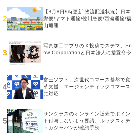
【8月8日9時更新:物流配送状況】日本
2
郵便/ヤマト運輸/佐川急便/西濃運輸/福
山通運
写真加工アプリのＸ投稿でステマ、Sn
3
ow Corporationと日本法人に措置命令
富士ソフト、次世代コマース基盤で変
4
革支援…エージェンティックコマース
に対応
サングラスのオンライン販売でポイン
5
ト付与しないよう要請、ルックスオテ
ィカジャパンが確約手続