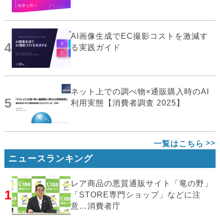
AI画像生成でEC撮影コストを激減す
4
る実践ガイド
ネット上での調べ物×通販購入時のAI
5
利用実態【消費者調査 2025】
一覧はこちら
ニュースランキング
レア商品の悪質通販サイト「竜の野」
1
「STORE専門ショップ」などに注
意…消費者庁