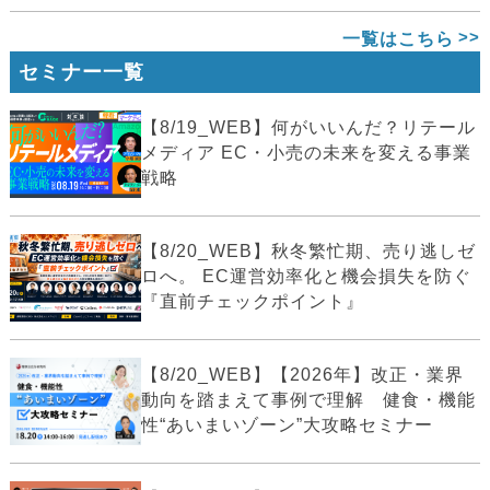
一覧はこちら
セミナー一覧
【8/19_WEB】何がいいんだ？リテール
メディア EC・小売の未来を変える事業
戦略
【8/20_WEB】秋冬繁忙期、売り逃しゼ
ロへ。 EC運営効率化と機会損失を防ぐ
『直前チェックポイント』
【8/20_WEB】【2026年】改正・業界
動向を踏まえて事例で理解 健食・機能
性“あいまいゾーン”大攻略セミナー