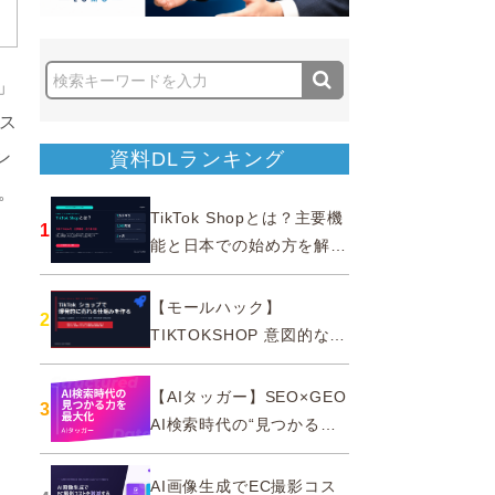
」
プス
ン
資料DLランキング
。
TikTok Shopとは？主要機
1
能と日本での始め方を解説
｜公式認定パートナー
【モールハック】
2
TIKTOKSHOP 意図的なバ
ズを生む法則
【AIタッガー】SEO×GEO
3
AI検索時代の“見つかる
力”を最大化
AI画像生成でEC撮影コス