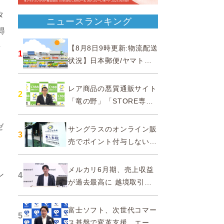
タ
ニュースランキング
得
場
【8月8日9時更新:物流配送
1
状況】日本郵便/ヤマト運
輸/佐川急便/西濃運輸/福山
通運
レア商品の悪質通販サイト
2
「竜の野」「STORE専門
漂
ショップ」などに注意…消
費者庁
ゼ
サングラスのオンライン販
3
売でポイント付与しないよ
う要請、ルックスオティカ
ジャパンが確約手続
メルカリ6月期、売上収益
ン
4
が過去最高に 越境取引が
急成長
富士ソフト、次世代コマー
5
ジ
ス基盤で変革支援…エージ