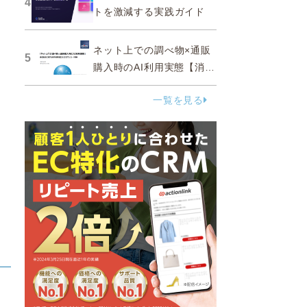
4
トを激減する実践ガイド
ネット上での調べ物×通販
5
購入時のAI利用実態【消費
者調査 2025】
一覧を見る