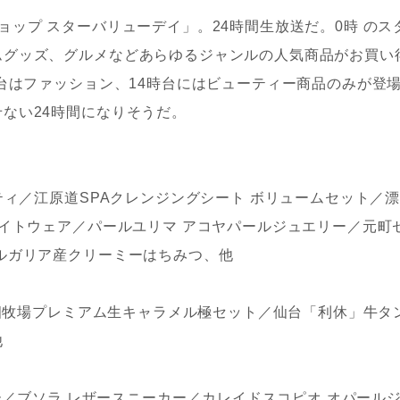
ップ スターバリューデイ」。24時間生放送だ。0時 のス
ムグッズ、グルメなどあらゆるジャンルの人気商品がお買い
時台はファッション、14時台にはビューティー商品のみが登
ない24時間になりそうだ。
ティ／江原道SPAクレンジングシート ボリュームセット／
ナイトウェア／パールユリマ アコヤパールジュエリー／元町
ルガリア産クリーミーはちみつ、他
花畑牧場プレミアム生キャラメル極セット／仙台「利休」牛タ
他
ワー／ブソラ レザースニーカー／カレイドスコピオ オパール