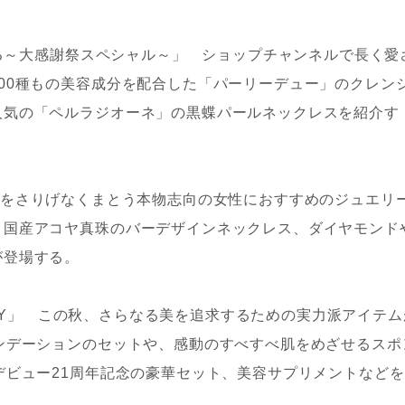
がある～大感謝祭スペシャル～」 ショップチャンネルで長く愛
00種もの美容成分を配合した「パーリーデュー」のクレン
人気の「ペルラジオーネ」の黒蝶パールネックレスを紹介す
Y」 上質をさりげなくまとう本物志向の女性におすすめのジュエリ
、国産アコヤ真珠のバーデザインネックレス、ダイヤモンド
が登場する。
 DAY」 この秋、さらなる美を追求するための実力派アイテム
ンデーションのセットや、感動のすべすべ肌をめざせるスポ
デビュー21周年記念の豪華セット、美容サプリメントなどを