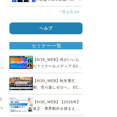
ェンティックコマースに対
一覧を見る
応
ヘルプ
セミナー一覧
【8/19_WEB】何がいいん
だ？リテールメディア EC・
小売の未来を変える事業戦
略
【8/20_WEB】秋冬繁忙
期、売り逃しゼロへ。 EC運
リ
営効率化と機会損失を防ぐ
0
『直前チェックポイント』
【8/20_WEB】【2026年】
わ
改正・業界動向を踏まえて
事例で理解 健食・機能