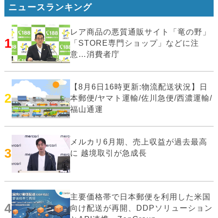
ニュースランキング
レア商品の悪質通販サイト「竜の野」
1
「STORE専門ショップ」などに注
意…消費者庁
【8月6日16時更新:物流配送状況】日
2
本郵便/ヤマト運輸/佐川急便/西濃運輸/
福山通運
メルカリ6月期、売上収益が過去最高
3
に 越境取引が急成長
主要価格帯で日本郵便を利用した米国
4
向け配送が再開、DDPソリューション