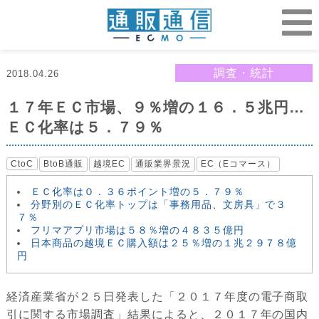
調査・統計
2018.04.26
１７年ＥＣ市場、９％増の１６．５兆円…
ＥＣ化率は５．７９％
CtoC
BtoB通販
越境EC
通販業界景況
EC（Eコマース）
ＥＣ化率は０．３６ポイント増の５．７９％
分野別のＥＣ化率トップは「事務用品、文房具」で３
７％
フリマアプリ市場は５８％増の４８３５億円
日本商品の越境ＥＣ購入額は２５％増の１兆２９７８億
円
経済産業省が２５日発表した「２０１７年度の電子商取
引に関する市場調査」結果によると、２０１７年の国内