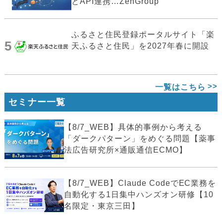
とAPI連携…ZenGroup
ふるさと住民登録ポータルサイト「楽
5
天ふるさと住民」を2027年春に開設
一覧はこちら
セミナー一覧
【8/7_WEB】具体的事例から考える
「ダークパターン」をめぐる問題【薬事
法広告研究所×通販通信ECMO】
【8/7_WEB】Claude CodeでEC業務を
自動化する1日集中ハンズオン研修【10
名限定・東京三田】