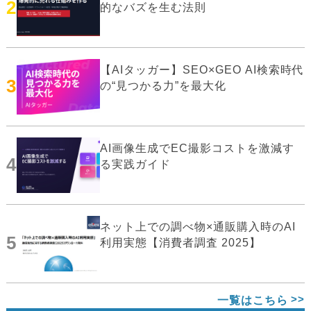
2
的なバズを生む法則
【AIタッガー】SEO×GEO AI検索時代
3
の“見つかる力”を最大化
AI画像生成でEC撮影コストを激減す
4
る実践ガイド
ネット上での調べ物×通販購入時のAI
5
利用実態【消費者調査 2025】
一覧はこちら