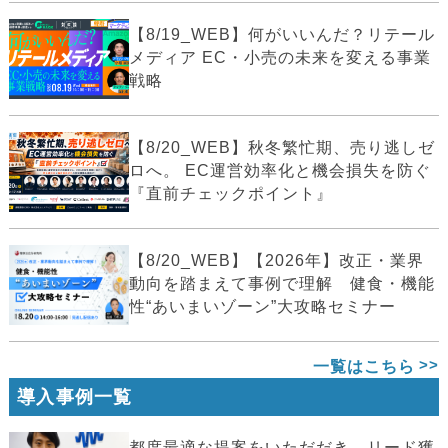
【8/19_WEB】何がいいんだ？リテール
メディア EC・小売の未来を変える事業
戦略
【8/20_WEB】秋冬繁忙期、売り逃しゼ
ロへ。 EC運営効率化と機会損失を防ぐ
『直前チェックポイント』
【8/20_WEB】【2026年】改正・業界
動向を踏まえて事例で理解 健食・機能
性“あいまいゾーン”大攻略セミナー
一覧はこちら
導入事例一覧
都度最適な提案をいただだき、リード獲