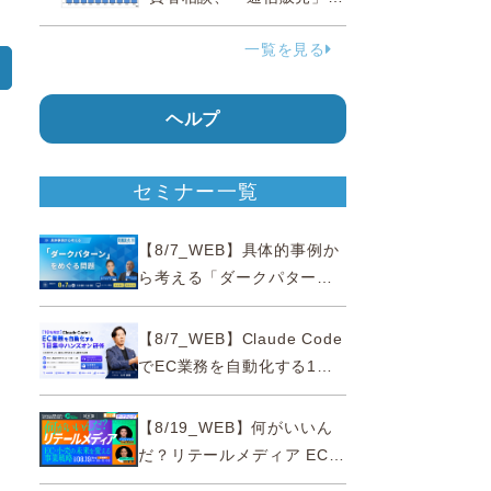
38.0％占める…国民生活セ
一覧を見る
ンター
ヘルプ
セミナー一覧
【8/7_WEB】具体的事例か
ら考える「ダークパター
ン」をめぐる問題【薬事法
広告研究所×通販通信
【8/7_WEB】Claude Code
ECMO】
でEC業務を自動化する1日
集中ハンズオン研修【10名
限定・東京三田】
【8/19_WEB】何がいいん
だ？リテールメディア EC・
小売の未来を変える事業戦