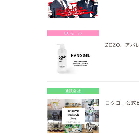
ECモール
ZOZO、アパ
通販会社
コクヨ、公式ECサ