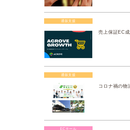
通販支援
売上保証EC成
通販支援
コロナ禍の物
ECモール