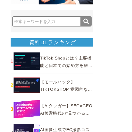
資料DLランキング
TikTok Shopとは？主要機
1
能と日本での始め方を解説
｜公式認定パートナー
【モールハック】
2
TIKTOKSHOP 意図的なバ
ズを生む法則
【AIタッガー】SEO×GEO
3
AI検索時代の“見つかる
力”を最大化
AI画像生成でEC撮影コス