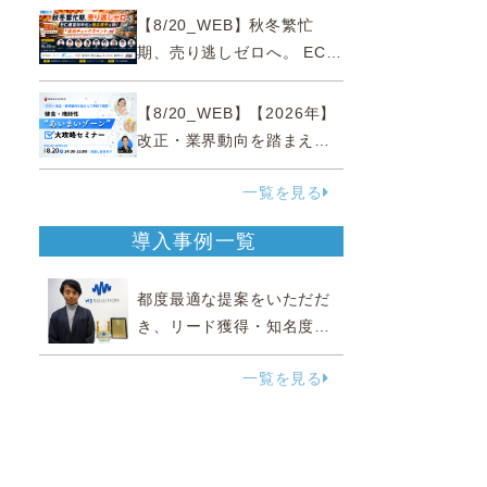
略
【8/20_WEB】秋冬繁忙
期、売り逃しゼロへ。 EC運
営効率化と機会損失を防ぐ
『直前チェックポイント』
【8/20_WEB】【2026年】
改正・業界動向を踏まえて
事例で理解 健食・機能
一覧を見る
性“あいまいゾーン”大攻略セ
ミナー
導入事例一覧
都度最適な提案をいただだ
き、リード獲得・知名度向
上に効果実感
一覧を見る