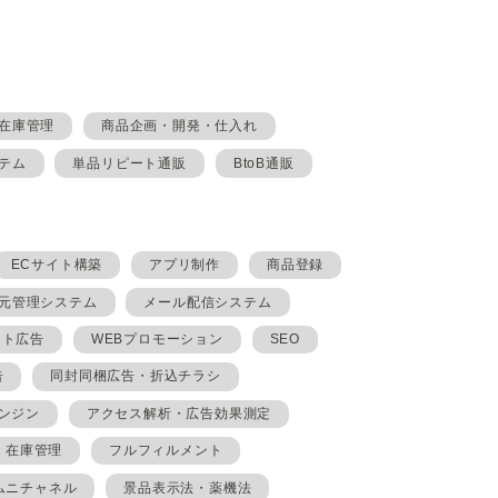
在庫管理
商品企画・開発・仕入れ
テム
単品リピート通販
BtoB通販
ECサイト構築
アプリ制作
商品登録
元管理システム
メール配信システム
イト広告
WEBプロモーション
SEO
告
同封同梱広告・折込チラシ
ンジン
アクセス解析・広告効果測定
在庫管理
フルフィルメント
ムニチャネル
景品表示法・薬機法