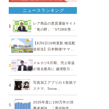
ニュースランキング
レア商品の悪質通販サイト
1
「竜の野」「STORE専門
ショップ」などに注意…消
費者庁
【8月6日16時更新:物流配
2
送状況】日本郵便/ヤマト
運輸/佐川急便/西濃運輸/福
山通運
メルカリ6月期、売上収益
3
が過去最高に 越境取引が
急成長
写真加工アプリのＸ投稿で
4
ステマ、Snow
Corporationと日本法人に
措置命令
2025年度に100万件の消
5
費者相談、「通信販売」が