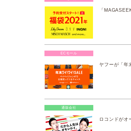
「MAGASE
ECモール
ヤフーが「年末
通販会社
ロコンドがオ