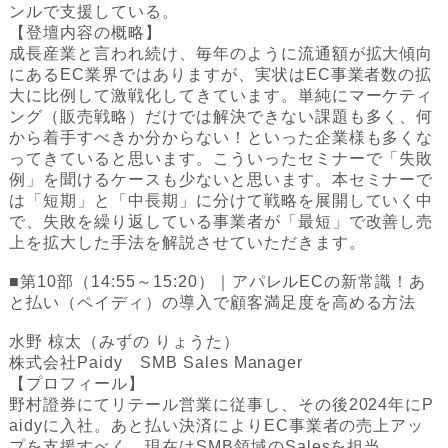
ンルで支援している。
【登壇内容の概略】‍
成長産業と言われ続け、毎年のように流通額が拡大傾向
にあるEC業界ではありますが、実状はEC事業者数の拡
大に比例して激戦化してきています。単純にマーケティ
ング（販売戦略）だけでは解決できない課題も多く、何
から着手すべきか分からない！といった企業様も多くな
ってきていると思います。こういったセミナーで「失敗
例」を聞けるケースも少ないと思います。本セミナーで
は「短期」と「中長期」に分けて戦略を展開していく中
で、失敗を繰り返している事業者が「最短」で改善し売
上を拡大した手法を解説させていただきます。
■第10部（14:55～15:20）｜アパレルECの新常識！あ
と払い（ペイディ）の導入で顧客満足度を高める方法
水野 椋太（みずの りょうた）
株式会社Paidy SMB Sales Manager
‍‍【プロフィール】
野村證券にてリテール営業に従事し、その後2024年にP
aidyに入社。あと払い決済によりEC事業者の売上アッ
プを支援すべく、現在はSMB領域のSalesを担当。