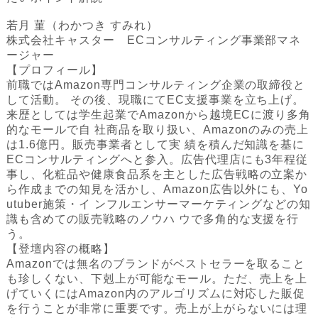
若月 菫（わかつき すみれ）
株式会社キャスター ECコンサルティング事業部マネ
ージャー
‍‍【プロフィール】
前職ではAmazon専門コンサルティング企業の取締役と
して活動。 その後、現職にてEC支援事業を立ち上げ。
来歴としては学生起業でAmazonから越境ECに渡り多角
的なモールで自 社商品を取り扱い、Amazonのみの売上
は1.6億円。販売事業者として実 績を積んだ知識を基に
ECコンサルティングへと参入。広告代理店にも3年程従
事し、化粧品や健康食品系を主とした広告戦略の立案か
ら作成までの知見を活かし、Amazon広告以外にも、Yo
utuber施策・イ ンフルエンサーマーケティングなどの知
識も含めての販売戦略のノウハ ウで多角的な支援を行
う。
‍【登壇内容の概略】
Amazonでは無名のブランドがベストセラーを取ること
も珍しくない、下剋上が可能なモール。ただ、売上を上
げていくにはAmazon内のアルゴリズムに対応した販促
を行うことが非常に重要です。売上が上がらないには理