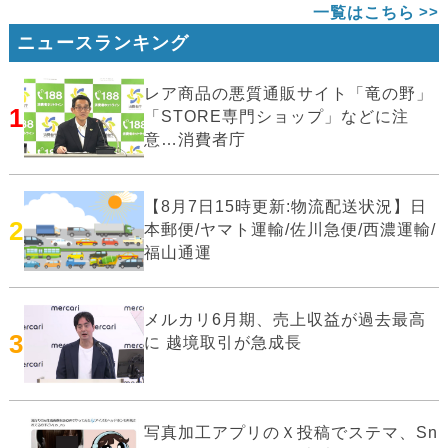
一覧はこちら
ニュースランキング
レア商品の悪質通販サイト「竜の野」
1
「STORE専門ショップ」などに注
意…消費者庁
【8月7日15時更新:物流配送状況】日
2
本郵便/ヤマト運輸/佐川急便/西濃運輸/
福山通運
メルカリ6月期、売上収益が過去最高
3
に 越境取引が急成長
写真加工アプリのＸ投稿でステマ、Sn