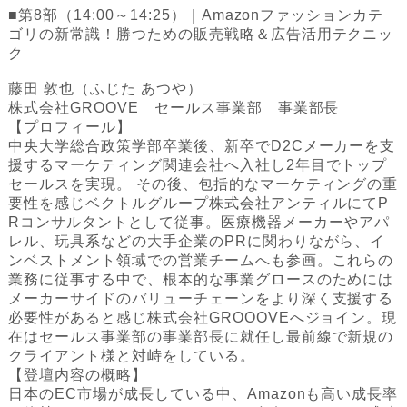
■第8部（14:00～14:25）｜Amazonファッションカテ
ゴリの新常識！勝つための販売戦略＆広告活用テクニッ
ク
藤田 敦也（ふじた あつや）
株式会社GROOVE セールス事業部 事業部長
‍‍【プロフィール】
中央大学総合政策学部卒業後、新卒でD2Cメーカーを支
援するマーケティング関連会社へ入社し2年目でトップ
セールスを実現。 その後、包括的なマーケティングの重
要性を感じベクトルグループ株式会社アンティルにてP
Rコンサルタントとして従事。医療機器メーカーやアパ
レル、玩具系などの大手企業のPRに関わりながら、イ
ンベストメント領域での営業チームへも参画。これらの
業務に従事する中で、根本的な事業グロースのためには
メーカーサイドのバリューチェーンをより深く支援する
必要性があると感じ株式会社GROOOVEへジョイン。現
在はセールス事業部の事業部長に就任し最前線で新規の
クライアント様と対峙をしている。
【登壇内容の概略】‍
日本のEC市場が成長している中、Amazonも高い成長率