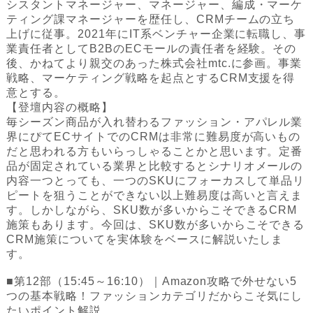
シスタントマネージャー、マネージャー、編成・マーケ
ティング課マネージャーを歴任し、CRMチームの立ち
上げに従事。2021年にIT系ベンチャー企業に転職し、事
業責任者としてB2BのECモールの責任者を経験。その
後、かねてより親交のあった株式会社mtc.に参画。事業
戦略、マーケティング戦略を起点とするCRM支援を得
意とする。
【登壇内容の概略】
毎シーズン商品が入れ替わるファッション・アパレル業
界にぴてECサイトでのCRMは非常に難易度が高いもの
だと思われる方もいらっしゃることかと思います。定番
品が固定されている業界と比較するとシナリオメールの
内容一つとっても、一つのSKUにフォーカスして単品リ
ピートを狙うことができない以上難易度は高いと言えま
す。しかしながら、SKU数が多いからこそできるCRM
施策もあります。今回は、SKU数が多いからこそできる
CRM施策についてを実体験をベースに解説いたしま
す。
■第12部（15:45～16:10）｜Amazon攻略で外せない5
つの基本戦略！ファッションカテゴリだからこそ気にし
たいポイント解説