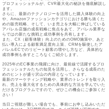
プロフェッショナルが、CVR最大化の秘訣を徹底解説し
ます。
さらに、最新のテクノロジーを活用した購入体験の向上
や、Amazonファッションカテゴリにおける勝ち抜くた
めの販売戦略、そして、いま売上を大幅に伸ばしている
アパレル店舗の成長戦略に焦点をあて、アパレル業界な
らではの新たな挑戦と成功事例を共有します。
また、CX（顧客体験）向上のためのOMO施策や、あと
払い導入による顧客満足度向上策、CRMを駆使したア
パレルECでのリピート顧客の増やし方など、具体的な
成功事例も余すところなくご紹介します。
2025年のEC事業の飛躍に向け、最前線で活躍するプロ
フェッショナルたちの知見を活用し、さらなる成長のた
めのヒントが盛り沢山の内容となっています。
最新のマーケティング戦略や、業界のトレンドを取り入
れ、売上を最大化するための具体的な方法を学んでいた
だけるプログラムですので、ぜひこの機会にご参加くだ
さい！
当日ご視聴が難しい場合でも、事前にお申し込みいただ