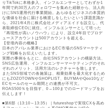
りTikTokに本格参入、インフルエンサーとしてわずか1
年間で約30万人のフォロワーを集めた経験から、法人向
けにSNS運用代行事業開始。あらゆるビジネスの本質的
な価値を社会に届ける橋渡しをしたいという課題意識か
ら、2021年4月に株式会社メディアエイドを設立し、代
表取締役CEOに就任。インフルエンサーとして培った
『再現性が高いノウハウ』により、設立4年目でプロデ
ュースアカウントは500アカウントを超える。
【登壇内容の概略】
日本のアパレル業界におけるEC市場のSNSマーケティ
ング戦略をお伝えいたします。
実際の事例をもとに、自社SNSアカウントの構築方法、
SNS広告運用、インフルエンサーマーケティングのそれ
ぞれのメリット、活用方法のレクチャーを致します。
またSNS領域での各施策は、相乗効果を最大化するため
にもZOZOTOWNやSHOPLIST、BUYMAやQoo10など
ECモールのセール期間との連携が不可欠。
ROAS500％を目指す、0→100までのロードマップをお
伝えします！‍‍
■第6部（13:10～13:35）｜futureshopで実現CXを高め