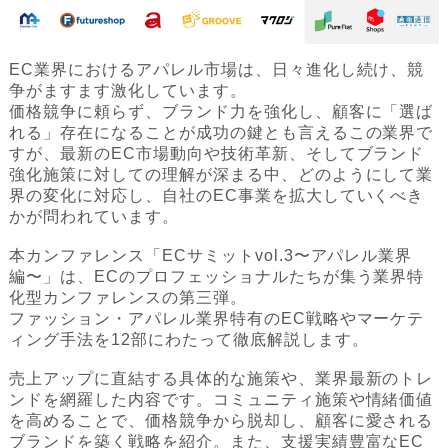
EC業界におけるアパレル市場は、日々進化し続け、競
争がますます激化しています。
価格競争に頼らず、ブランド力を強化し、顧客に「選ば
れる」存在になることが成功の鍵とも言えるこの業界で
すが、最新のEC市場動向や技術革新、そしてブランド
強化施策に対しての理解が深まる中、どのようにして業
界の変化に対応し、自社のEC事業を拡大していくべき
かが問われています。
本カンファレンス「ECサミットvol.3〜アパレル業界
編〜」は、ECのプロフェッショナルたちが集う業界特
化型カンファレンスの第三弾。
ファッション・アパレル業界特有のEC戦略やマーケテ
ィング手法を12部にわたって徹底解説します。
売上アップに直結する具体的な施策や、業界最新のトレ
ンドを網羅した内容です。コミュニティ施策や情緒価値
を高めることで、価格競争から脱却し、顧客に愛される
ブランドを築く戦略を紹介。また、支援実績豊富なEC