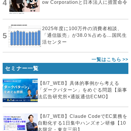
4
ow Corporationと日本法人に措置命令
2025年度に100万件の消費者相談、
5
「通信販売」が38.0％占める…国民生
活センター
一覧はこちら
セミナー一覧
【8/7_WEB】具体的事例から考える
「ダークパターン」をめぐる問題【薬事
法広告研究所×通販通信ECMO】
【8/7_WEB】Claude CodeでEC業務を
自動化する1日集中ハンズオン研修【10
名限定・東京三田】