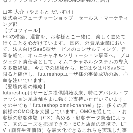
るファッション・アパレル系OMO事例のご紹介
山本 大介（やまもと だいすけ）
株式会社フューチャーショップ セールス・マーケティ
ング部
‍‍【プロフィール】
ECの構築、運営を、お客様とご一緒に、楽しく進めて
行くことを心がけています。 国内、外資系企業におい
て、法人向けSaaS型サービスのコンサルティング、営
業を経て、オムニチャネルソリューション事業へ。 プロ
ジェクト責任者として、オムニチャネルシステムの導入
を多数経験。 今までの経験から、ECはやはりSaaSに
限ると確信し、futureshopユーザ様の事業成功の為、心
血を注いでいます。
【登壇内容の概略】
futureshopはサービス提供開始以来、特にアパレル・フ
ァッション系店舗さまに強くご支持いただいています。
その中でも「futureshop omni-channel」は、多くの店
舗様のOMO化を支援しています。OMOを通して、・お
客様の顧客体験（CX）高める・顧客データ統合によっ
て、真のニーズを把握できる・ECと店舗の連携で、LT
V（顧客生涯価値）を最大化できるこれらを実現した事