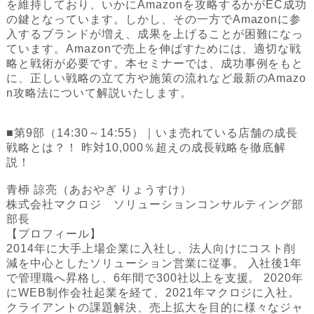
を維持しており、いかにAmazonを攻略するかがEC成功
の鍵となっています。しかし、その一方でAmazonに参
入するブランドが増え、成果を上げることが困難になっ
ています。Amazonで売上を伸ばすためには、適切な戦
略と戦術が必要です。本セミナーでは、成功事例をもと
に、正しい戦略の立て方や施策の流れなど最新のAmazo
n攻略法について解説いたします。
■第9部（14:30～14:55）｜いま売れている店舗の成長
戦略とは？！ 昨対10,000％超えの成長戦略を徹底解
説！
青桺 諒亮（あおやぎ りょうすけ）
株式会社マクロジ ソリューションコンサルティング部
部長
【プロフィール】
2014年に大手上場企業に入社し、法人向けにコスト削
減を中心としたソリューション営業に従事。 入社後1年
で管理職へ昇格し、6年間で300社以上を支援。 2020年
にWEB制作会社起業を経て、2021年マクロジに入社。
クライアントの課題解決、売上拡大を目的に様々なジャ