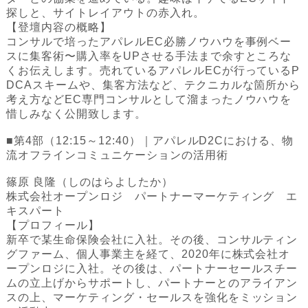
探しと、サイトレイアウトの赤入れ。
【登壇内容の概略】‍
コンサルで培ったアパレルEC必勝ノウハウを事例ベー
スに集客術〜購入率をUPさせる手法まで余すところな
くお伝えします。売れているアパレルECが行っているP
DCAスキームや、集客方法など、テクニカルな箇所から
考え方などEC専門コンサルとして溜まったノウハウを
惜しみなく公開致します。
■第4部（12:15～12:40）｜アパレルD2Cにおける、物
流オフラインコミュニケーションの活用術
篠原 良隆（しのはらよしたか）
株式会社オープンロジ パートナーマーケティング エ
キスパート
‍‍【プロフィール】
新卒で某生命保険会社に入社。その後、コンサルティン
グファーム、個人事業主を経て、2020年に株式会社オ
ープンロジに入社。その後は、パートナーセールスチー
ムの立上げからサポートし、パートナーとのアライアン
スの上、マーケティング・セールスを強化をミッション