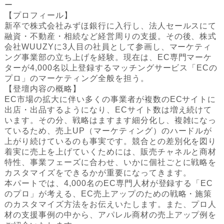
ー
‍【プロフィール】
新卒で株式会社みずほ銀行に入行し、法人セールスにて
融資・不動産・相続など経営周りの支援。その後、株式
会社WUUZYに3人目の社員として参画し、マーケティ
ング事業部の立ち上げを経験。現在は、EC専門マーケ
ターが4,000名以上登録するマッチングサービス「ECの
プロ」のマーケティング全般を担う。
【登壇内容の概略】‍
EC市場の拡大に伴い多くの事業者が複数のECサイトに
出店・出品するようになり、ECサイト数は増え続けて
います。その分、戦略はますます細分化し、複雑になっ
ているため、売上UP（マーケティング）のハードルが
上がり続けているのも事実です。競合との差別化を図り
着実に売上を上げていくためには、販売チャネルと商材
特性、事業フェーズに合わせ、いかに個社ごとに戦略を
カスタマイズをできるかが重要になってきます。
本パートでは、4,000名のEC専門人材が登録する「EC
のプロ」が考える、EC売上アップのための戦略・施策
のカスタマイズ方法をお伝えいたします。また、プロ人
材の支援事例の中から、アパレル商材の売上アップ例を