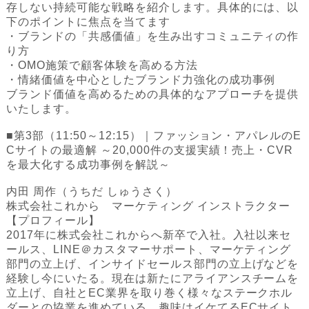
存しない持続可能な戦略を紹介します。具体的には、以
下のポイントに焦点を当てます
・ブランドの「共感価値」を生み出すコミュニティの作
り方
・OMO施策で顧客体験を高める方法
・情緒価値を中心としたブランド力強化の成功事例
ブランド価値を高めるための具体的なアプローチを提供
いたします。
■第3部（11:50～12:15）｜ファッション・アパレルのE
Cサイトの最適解 ～20,000件の支援実績！売上・CVR
を最大化する成功事例を解説～
内田 周作（うちだ しゅうさく）
株式会社これから マーケティング インストラクター
‍‍【プロフィール】
2017年に株式会社これからへ新卒で入社。入社以来セ
ールス、LINE＠カスタマーサポート、マーケティング
部門の立上げ、インサイドセールス部門の立上げなどを
経験し今にいたる。現在は新たにアライアンスチームを
立上げ、自社とEC業界を取り巻く様々なステークホル
ダーとの協業を進めている。趣味はイケてるECサイト