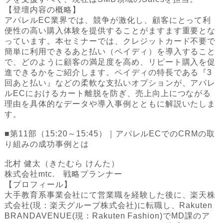
【登壇内容の概略】
アパレルEC業界では、競争が激化し、顧客にとって利
便性の高い購入体験を提供することがますます重要とな
っています。本セミナーでは、クレジットカード不要で
簡単に利用できるあと払い（ペイディ）を導入すること
で、どのように顧客の満足度を高め、リピート購入を促
進できるかをご紹介します。ペイディの特長である『3
回あと払い』などの柔軟な支払いオプションが、アパレ
ルECにおけるカート離脱を防ぎ、売上向上につながる
理由を具体的なデータや導入事例とともに解説いたしま
す。
■第11部（15:20～15:45）｜アパレルECでのCRMの取
り組みの成功事例とは
北村 健太（きたむら けんた）
株式会社mtc. 戦略プランナー
【プロフィール】
大手教育系事業会社にて営業職を経験した後に、楽天株
式会社(現：楽天グループ株式会社)に転職し、Rakuten
BRANDAVENUE(現：Rakuten Fashion)でMD課のア