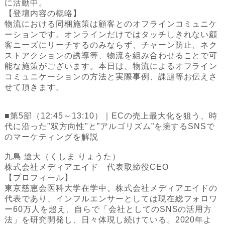
に活動中。
【登壇内容の概略】‍
物流における同梱施策は顧客とのオフラインコミュニケ
ーションです。オンラインだけではタッチしきれない顧
客ニーズにリーチするのみならず、チャーン防止、ネク
ストアクションの誘導等、物流を組み合わせることで可
能な施策がございます。本日は、物流によるオフライン
コミュニケーションの方法と実際事例、課題等お伝えさ
せて頂きます。
■第5部（12:45～13:10）｜ECの売上最大化を狙う、時
代に沿った"双方向性"と”アルゴリズム”を擁するSNSで
のマーケティングを解説
九島 遼大（くしま りょうた）
株式会社メディアエイド 代表取締役CEO
【プロフィール】
東京慈恵会医科大学在学中。株式会社メディアエイドの
代表であり、インフルエンサーとしては現在総フォロワ
ー60万人を超え、自らで「会社としてのSNSの活用方
法」を研究開発し、日々体現し続けている。2020年よ