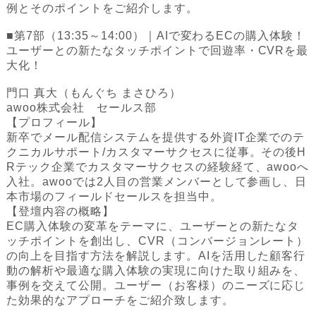
例とそのポイントをご紹介します。‍
■第7部（13:35～14:00）｜AIで変わるECの購入体験！
ユーザーとの新たなタッチポイントで回遊率・CVRを最
大化！
門口 真大（もんぐち まさひろ）
awoo株式会社 セールス部
‍‍【プロフィール】
新卒でメール配信システムを提供する外資IT企業でのテ
クニカルサポート/カスタマーサクセスに従事。その後H
Rテック企業でカスタマーサクセスの経験経て、awooへ
入社。awooでは2人目の営業メンバーとして参画し、日
本市場のフィールドセールスを担当中。
【登壇内容の概略】‍
EC購入体験の変革をテーマに、ユーザーとの新たなタ
ッチポイントを創出し、CVR（コンバージョンレート）
の向上を目指す方法を解説します。AIを活用した顧客行
動の解析や最適な購入体験の実現に向けた取り組みを、
事例を交えて公開。ユーザー（お客様）のニーズに応じ
た効果的なアプローチをご紹介致します。