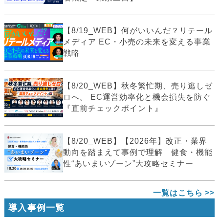
【8/19_WEB】何がいいんだ？リテール
メディア EC・小売の未来を変える事業
戦略
【8/20_WEB】秋冬繁忙期、売り逃しゼ
ロへ。 EC運営効率化と機会損失を防ぐ
『直前チェックポイント』
【8/20_WEB】【2026年】改正・業界
動向を踏まえて事例で理解 健食・機能
性“あいまいゾーン”大攻略セミナー
一覧はこちら
導入事例一覧