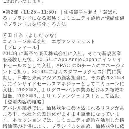
ご紹介いたします。‍
‍■第2部（11:25～11:50）｜価格競争を超え「選ばれ
る」ブランドになる戦略：コミュニティ施策と情緒価値
でブランド力を強化する方法
芳田 佳奈（よしだ かな）
コミューン株式会社 エヴァンジェリスト
【プロフィール】
2013年に新卒で楽天株式会社に入社。そこで新規営業
を経験した後、2015年にApp Annie Japanにインサイ
ドセールスとして入社。APAC のISチームのマネージメ
ントも担う。2019年にはカスタマーサクセス部門に異
動し、日本と東南アジアの顧客担当に。その後2021年8
月にインサイドセールスマネジャーとしてコミューンに
入社。2022年2月よりグローバル事業のビジネス領域を
担当。2023年9月よりエヴァンジェリストとして活動。
‍【登壇内容の概略】
アパレル業界では、価格競争に巻き込まれるリスクが高
まる中、他社との差別化がますます重要になっていま
す。本セッションでは、コミュニティ施策を活用した情
緒価値の提供により、ブランド力を高め、価格競争に依