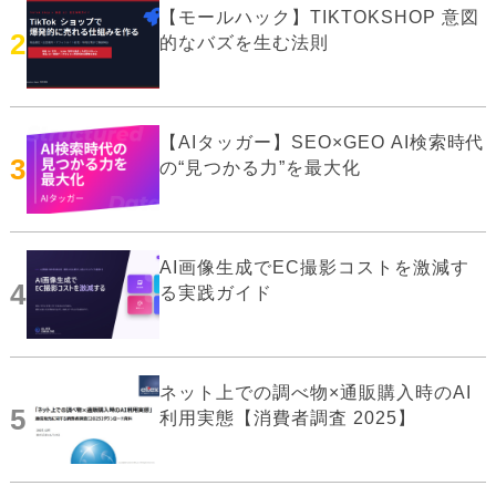
【モールハック】TIKTOKSHOP 意図
2
的なバズを生む法則
【AIタッガー】SEO×GEO AI検索時代
3
の“見つかる力”を最大化
AI画像生成でEC撮影コストを激減す
4
る実践ガイド
ネット上での調べ物×通販購入時のAI
5
利用実態【消費者調査 2025】