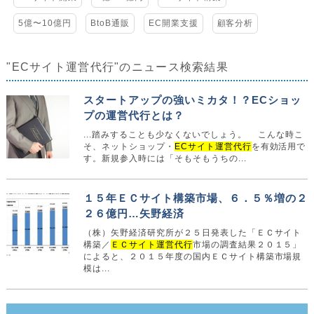
5億〜10億円
BtoB通販
EC開業支援
顧客分析
"ECサイト運営代行"のニュース検索結果
スタートアップの強いミカタ！？ECショッ
プの運営代行とは？
...踏みすることも少なくないでしょう。 こんな時こ
そ、ネットショップ・
ECサイト運営代行
を有効活用で
す。新規参入時には「そもそもうちの...
１５年ＥＣサイト構築市場、６．５％増の２
２６億円…矢野経済
（株）矢野経済研究所が２５日発表した「ＥＣサイト
構築／
ＥＣサイト運営代行
市場の調査結果２０１５」
によると、２０１５年度の国内ＥＣサイト構築市場規
模は...