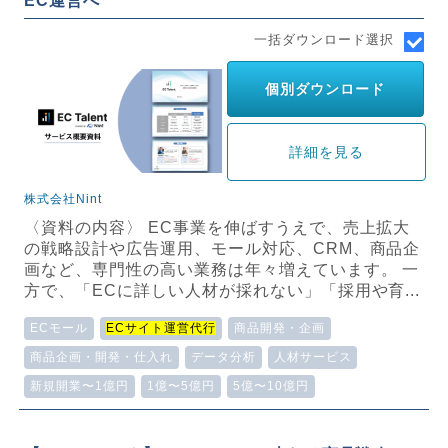
EC運営へ
一括ダウンロード選択
個別ダウンロード
詳細を見る
株式会社Nint
〈資料の内容〉 EC事業を伸ばすうえで、売上拡大
の戦略設計や広告運用、モール対応、CRM、商品企
画など、専門性の高い業務は年々増えています。 一
方で、「ECに詳しい人材が採れない」「採用や育...
ECモール
ECサイト運営代行
商品開発・企画
商品企画・開発・仕入れ
データ分析
人材サービス
新規開業〜1億円
1億〜5億円
5億〜10億円