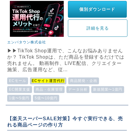
個別ダウンロード
詳細を見る
エンパタウン株式会社
▶▶TikTok Shop運用で、こんなお悩みありません
か？ TikTok Shopは、ただ商品を登録するだけでは
売れません。 動画制作、LIVE配信、クリエイター
施策、広告運用など、従...
ECモール
ECサイト運営代行
商品開発・企画
EC開業支援
商品・在庫管理
データ分析
新規開業〜1億円
1億〜5億円
5億〜10億円
【楽天スーパーSALE対策】今すぐ実行できる、売
れる商品ページの作り方