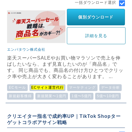
一括ダウンロード選択
個別ダウンロード
詳細を見る
エンパタウン株式会社
楽天スーパーSALEやお買い物マラソンで売上を伸
ばしたいなら、まず見直したいのが「商品名」で
す。 同じ商品でも、商品名の付け方ひとつでクリッ
ク率や売上が大きく変わることがあります。 ...
ECモール
ECサイト運営代行
マーケティング
データ分析
新規顧客獲得
新規開業〜1億円
1億〜5億円
5億〜10億円
クリエイター指名で成約率UP｜TikTok Shopター
ゲットコラボアサイン戦略