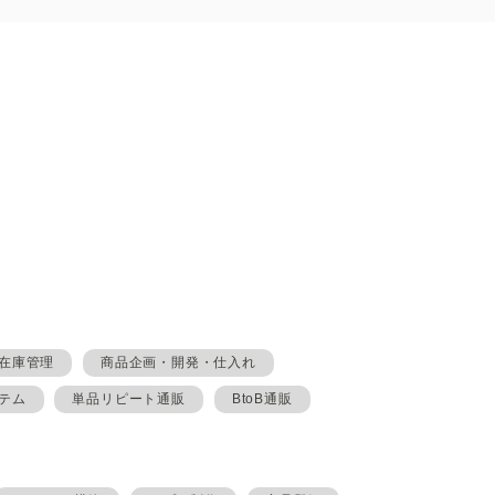
在庫管理
商品企画・開発・仕入れ
テム
単品リピート通販
BtoB通販