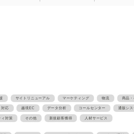
援
サイトリニューアル
マーケティング
物流
商品・
・対応
越境EC
データ分析
コールセンター
通販シス
ティ対策
その他
新規顧客獲得
人材サービス