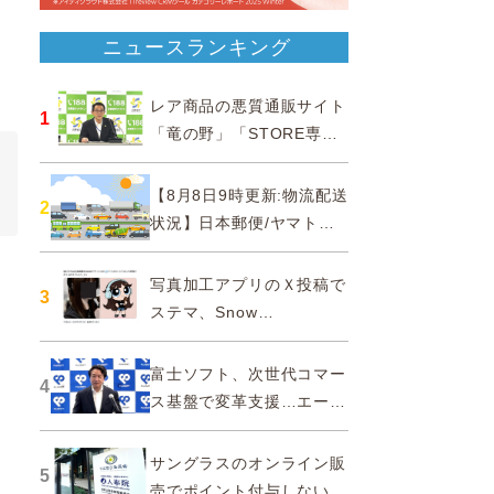
ニュースランキング
レア商品の悪質通販サイト
1
「竜の野」「STORE専門
ショップ」などに注意…消
費者庁
【8月8日9時更新:物流配送
2
状況】日本郵便/ヤマト運
輸/佐川急便/西濃運輸/福山
通運
写真加工アプリのＸ投稿で
3
ステマ、Snow
Corporationと日本法人に
措置命令
富士ソフト、次世代コマー
4
ス基盤で変革支援…エージ
ェンティックコマースに対
応
サングラスのオンライン販
5
売でポイント付与しないよ