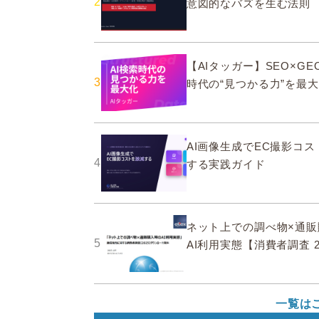
2
意図的なバズを生む法則
【AIタッガー】SEO×GEO
3
時代の“見つかる力”を最
AI画像生成でEC撮影コ
4
する実践ガイド
ネット上での調べ物×通販
5
AI利用実態【消費者調査 2
一覧は