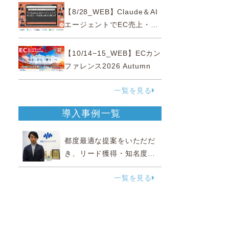
性“あいまいゾーン”大攻略セ
【8/28_WEB】Claude＆AI
ミナー
エージェントでEC売上・生
産性の両方を爆上げ ～ただ
使うだけじゃない！&qu...
【10/14−15_WEB】ECカン
ファレンス2026 Autumn
一覧を見る
導入事例一覧
都度最適な提案をいただだ
き、リード獲得・知名度向
上に効果実感
一覧を見る