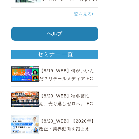
う要請、ルックスオティカ
一覧を見る
ジャパンが確約手続
ヘルプ
セミナー一覧
【8/19_WEB】何がいいん
だ？リテールメディア EC・
小売の未来を変える事業戦
略
【8/20_WEB】秋冬繁忙
期、売り逃しゼロへ。 EC運
営効率化と機会損失を防ぐ
『直前チェックポイント』
【8/20_WEB】【2026年】
改正・業界動向を踏まえて
事例で理解 健食・機能