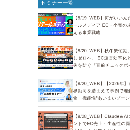
セミナー一覧
【8/19_WEB】何がいい
ールメディア EC・小売の
える事業戦略
【8/20_WEB】秋冬繁忙
しゼロへ。 EC運営効率化
失を防ぐ『直前チェックポ
【8/20_WEB】【2026年
界動向を踏まえて事例で理
食・機能性“あいまいゾーン
セミナー
【8/28_WEB】Claude＆
ントでEC売上・生産性の