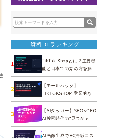
資料DLランキング
TikTok Shopとは？主要機
1
能と日本での始め方を解説
法
｜公式認定パートナー
【モールハック】
2
TIKTOKSHOP 意図的なバ
ズを生む法則
【AIタッガー】SEO×GEO
3
AI検索時代の“見つかる
力”を最大化
AI画像生成でEC撮影コス