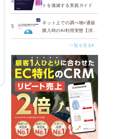
4
トを激減する実践ガイド
ネット上での調べ物×通販
5
購入時のAI利用実態【消費
者調査 2025】
一覧を見る