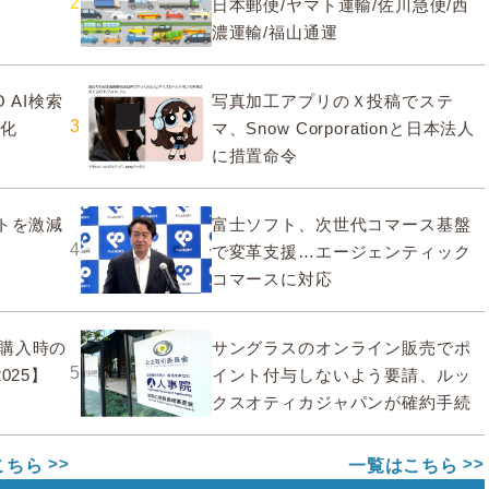
2
日本郵便/ヤマト運輸/佐川急便/西
濃運輸/福山通運
 AI検索
写真加工アプリのＸ投稿でステ
3
大化
マ、Snow Corporationと日本法人
に措置命令
ストを激減
富士ソフト、次世代コマース基盤
4
で変革支援…エージェンティック
コマースに対応
購入時の
サングラスのオンライン販売でポ
5
025】
イント付与しないよう要請、ルッ
クスオティカジャパンが確約手続
こちら
一覧はこちら