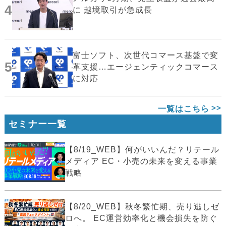
4
に 越境取引が急成長
富士ソフト、次世代コマース基盤で変
5
革支援…エージェンティックコマース
に対応
一覧はこちら
セミナー一覧
【8/19_WEB】何がいいんだ？リテール
メディア EC・小売の未来を変える事業
戦略
【8/20_WEB】秋冬繁忙期、売り逃しゼ
ロへ。 EC運営効率化と機会損失を防ぐ