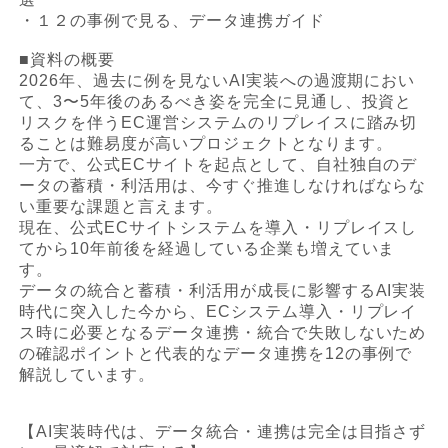
・１２の事例で見る、データ連携ガイド
■資料の概要
2026年、過去に例を見ないAI実装への過渡期におい
て、3〜5年後のあるべき姿を完全に見通し、投資と
リスクを伴うEC運営システムのリプレイスに踏み切
ることは難易度が高いプロジェクトとなります。
一方で、公式ECサイトを起点として、自社独自のデ
ータの蓄積・利活用は、今すぐ推進しなければならな
い重要な課題と言えます。
現在、公式ECサイトシステムを導入・リプレイスし
てから10年前後を経過している企業も増えていま
す。
データの統合と蓄積・利活用が成長に影響するAI実装
時代に突入した今から、ECシステム導入・リプレイ
ス時に必要となるデータ連携・統合で失敗しないため
の確認ポイントと代表的なデータ連携を12の事例で
解説しています。
【AI実装時代は、データ統合・連携は完全は目指さず