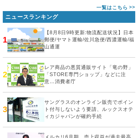
一覧はこちら
ニュースランキング
【8月8日9時更新:物流配送状況】日本
1
郵便/ヤマト運輸/佐川急便/西濃運輸/福
山通運
レア商品の悪質通販サイト「竜の野」
2
「STORE専門ショップ」などに注
意…消費者庁
サングラスのオンライン販売でポイン
3
ト付与しないよう要請、ルックスオテ
ィカジャパンが確約手続
メルカリ6月期、売上収益が過去最高