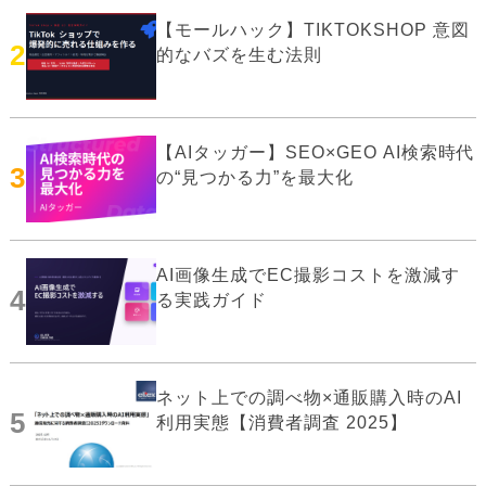
【モールハック】TIKTOKSHOP 意図
2
的なバズを生む法則
【AIタッガー】SEO×GEO AI検索時代
3
の“見つかる力”を最大化
AI画像生成でEC撮影コストを激減す
4
る実践ガイド
ネット上での調べ物×通販購入時のAI
5
利用実態【消費者調査 2025】