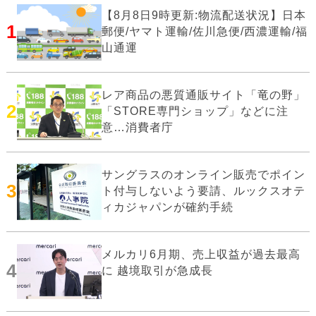
【8月8日9時更新:物流配送状況】日本
1
郵便/ヤマト運輸/佐川急便/西濃運輸/福
山通運
レア商品の悪質通販サイト「竜の野」
2
「STORE専門ショップ」などに注
意…消費者庁
サングラスのオンライン販売でポイン
3
ト付与しないよう要請、ルックスオテ
ィカジャパンが確約手続
メルカリ6月期、売上収益が過去最高
4
に 越境取引が急成長