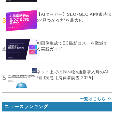
【AIタッガー】SEO×GEO AI検索時代
3
の“見つかる力”を最大化
AI画像生成でEC撮影コストを激減す
4
る実践ガイド
ネット上での調べ物×通販購入時のAI
5
利用実態【消費者調査 2025】
一覧はこちら
ニュースランキング