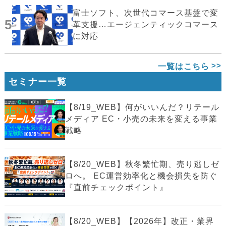
富士ソフト、次世代コマース基盤で変
5
革支援…エージェンティックコマース
に対応
一覧はこちら
セミナー一覧
【8/19_WEB】何がいいんだ？リテール
メディア EC・小売の未来を変える事業
戦略
【8/20_WEB】秋冬繁忙期、売り逃しゼ
ロへ。 EC運営効率化と機会損失を防ぐ
『直前チェックポイント』
【8/20_WEB】【2026年】改正・業界