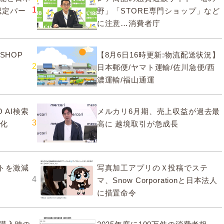
1
認定パー
野」「STORE専門ショップ」など
に注意…消費者庁
SHOP
【8月6日16時更新:物流配送状況】
2
日本郵便/ヤマト運輸/佐川急便/西
濃運輸/福山通運
 AI検索
メルカリ6月期、売上収益が過去最
3
大化
高に 越境取引が急成長
ストを激減
写真加工アプリのＸ投稿でステ
4
マ、Snow Corporationと日本法人
に措置命令