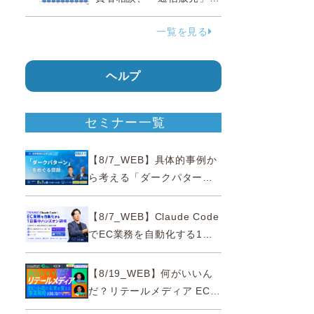
38.0％占める…国民生活セ
一覧を見る
ンター
ヘルプ
セミナー一覧
【8/7_WEB】具体的事例か
ら考える「ダークパター
ン」をめぐる問題【薬事法
広告研究所×通販通信
【8/7_WEB】Claude Code
ECMO】
でEC業務を自動化する1日
集中ハンズオン研修【10名
限定・東京三田】
【8/19_WEB】何がいいん
だ？リテールメディア EC・
小売の未来を変える事業戦