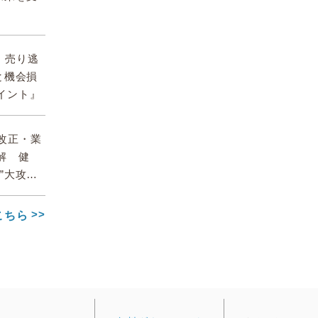
期、売り逃
と機会損
イント』
】改正・業
解 健
”大攻略
こちら