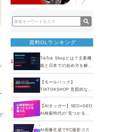
資料DLランキング
TikTok Shopとは？主要機
1
ッ
能と日本での始め方を解説
｜公式認定パートナー
【モールハック】
2
TIKTOKSHOP 意図的なバ
ー
ズを生む法則
【AIタッガー】SEO×GEO
3
AI検索時代の“見つかる
で
力”を最大化
AI画像生成でEC撮影コス