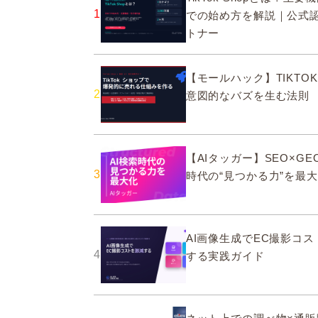
1
での始め方を解説｜公式
トナー
【モールハック】TIKTOK
2
意図的なバズを生む法則
【AIタッガー】SEO×GEO
3
時代の“見つかる力”を最
AI画像生成でEC撮影コ
4
する実践ガイド