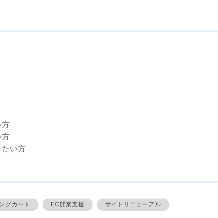
い方
い方
せたい方
ピングカート
EC開業支援
サイトリニューアル