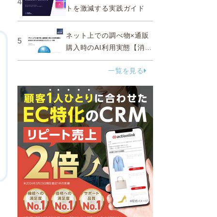
4
トを激減する実践ガイド
ネット上での調べ物×通販
5
購入時のAI利用実態【消費
者調査 2025】
一覧を見る