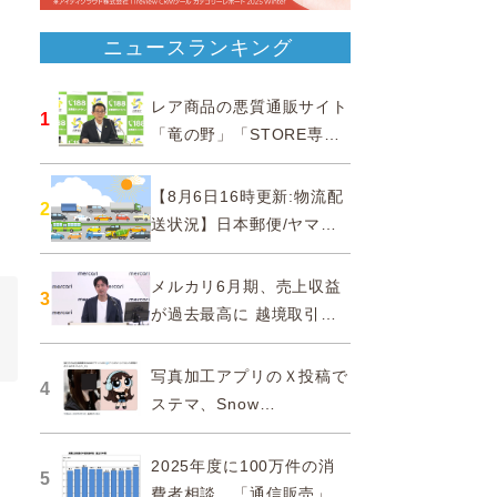
ニュースランキング
レア商品の悪質通販サイト
1
「竜の野」「STORE専門
ショップ」などに注意…消
費者庁
【8月6日16時更新:物流配
2
送状況】日本郵便/ヤマト
運輸/佐川急便/西濃運輸/福
山通運
メルカリ6月期、売上収益
3
が過去最高に 越境取引が
急成長
写真加工アプリのＸ投稿で
4
ステマ、Snow
Corporationと日本法人に
措置命令
2025年度に100万件の消
5
費者相談、「通信販売」が