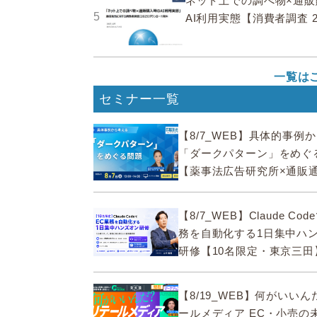
ネット上での調べ物×通販
5
AI利用実態【消費者調査 2
一覧は
セミナー一覧
【8/7_WEB】具体的事例
「ダークパターン」をめぐ
【薬事法広告研究所×通販
ECMO】
【8/7_WEB】Claude Co
務を自動化する1日集中ハ
研修【10名限定・東京三田
【8/19_WEB】何がいい
ールメディア EC・小売の