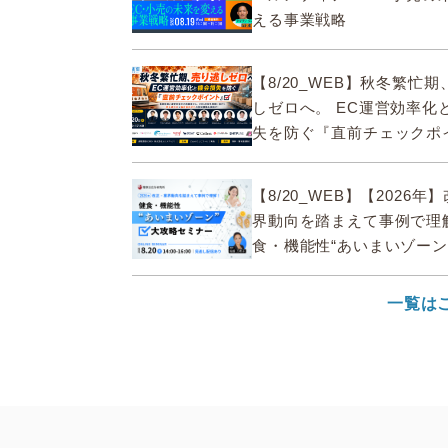
える事業戦略
【8/20_WEB】秋冬繁忙
しゼロへ。 EC運営効率化
失を防ぐ『直前チェックポ
【8/20_WEB】【2026年
界動向を踏まえて事例で理
食・機能性“あいまいゾーン
セミナー
一覧は