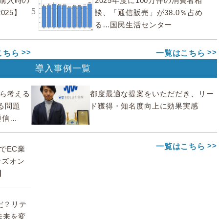
購入時の
2025年度に100万件の消費者相
5
025】
談、「通信販売」が38.0％占め
る…国民生活センター
こちら
一覧はこちら
導入事例一覧
から考える
都度最適な提案をいただだき、リー
る問題
ド獲得・知名度向上に効果実感
通信
一覧はこちら
deでEC業
ンズオン
】
んだ？リテ
未来を変