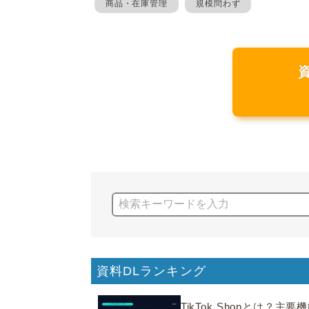
商品・在庫管理
規模問わず
資料DLランキング
TikTok Shopとは？主