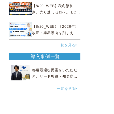
略
【8/20_WEB】秋冬繁忙
期、売り逃しゼロへ。 EC運
営効率化と機会損失を防ぐ
『直前チェックポイント』
【8/20_WEB】【2026年】
改正・業界動向を踏まえて
事例で理解 健食・機能
一覧を見る
性“あいまいゾーン”大攻略セ
ミナー
導入事例一覧
都度最適な提案をいただだ
き、リード獲得・知名度向
上に効果実感
一覧を見る