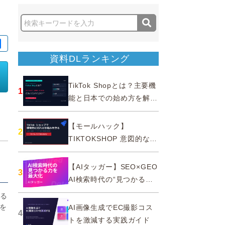
資料DLランキング
TikTok Shopとは？主要機
1
能と日本での始め方を解説
｜公式認定パートナー
【モールハック】
2
TIKTOKSHOP 意図的なバ
ズを生む法則
【AIタッガー】SEO×GEO
3
AI検索時代の“見つかる
力”を最大化
する
響を
AI画像生成でEC撮影コス
4
トを激減する実践ガイド