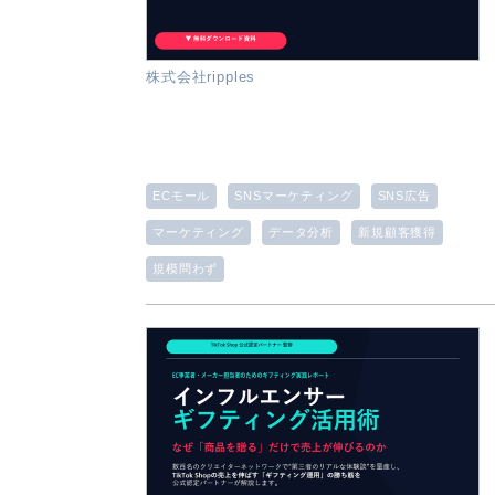
株式会社ripples
ECモール
SNSマーケティング
SNS広告
マーケティング
データ分析
新規顧客獲得
規模問わず