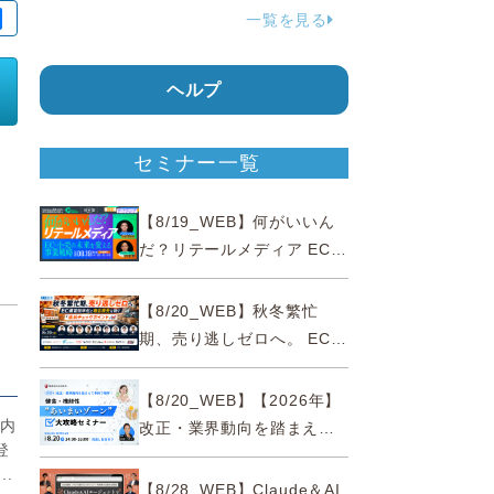
一覧を見る
応
ヘルプ
セミナー一覧
【8/19_WEB】何がいいん
だ？リテールメディア EC・
小売の未来を変える事業戦
略
【8/20_WEB】秋冬繁忙
期、売り逃しゼロへ。 EC運
営効率化と機会損失を防ぐ
『直前チェックポイント』
【8/20_WEB】【2026年】
リ内
改正・業界動向を踏まえて
登
事例で理解 健食・機能
.
性“あいまいゾーン”大攻略セ
【8/28_WEB】Claude＆AI