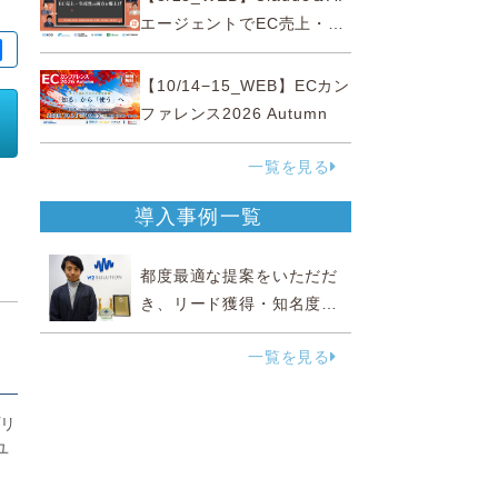
ミナー
エージェントでEC売上・生
産性の両方を爆上げ ～ただ
使うだけじゃない！&qu...
【10/14−15_WEB】ECカン
ファレンス2026 Autumn
一覧を見る
導入事例一覧
都度最適な提案をいただだ
き、リード獲得・知名度向
上に効果実感
一覧を見る
プリ
ユ