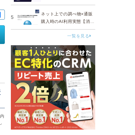
ネット上での調べ物×通販
5
購入時のAI利用実態【消費
者調査 2025】
一覧を見る
産
リ内
し