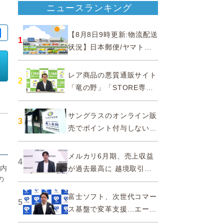
ニュースランキング
【8月8日9時更新:物流配送
1
状況】日本郵便/ヤマト運
輸/佐川急便/西濃運輸/福山
通運
レア商品の悪質通販サイト
2
「竜の野」「STORE専門
ショップ」などに注意…消
費者庁
サングラスのオンライン販
3
売でポイント付与しないよ
う要請、ルックスオティカ
ジャパンが確約手続
メルカリ6月期、売上収益
4
リ内
が過去最高に 越境取引が
の
急成長
富士ソフト、次世代コマー
5
ス基盤で変革支援…エージ
ェンティックコマースに対