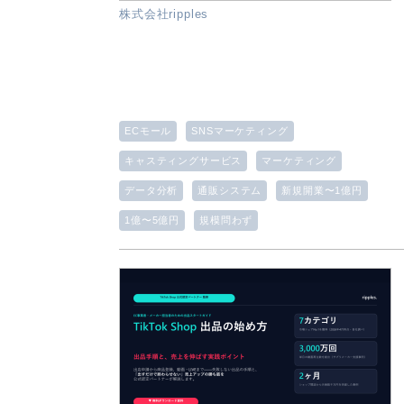
株式会社ripples
ECモール
SNSマーケティング
キャスティングサービス
マーケティング
データ分析
通販システム
新規開業〜1億円
1億〜5億円
規模問わず