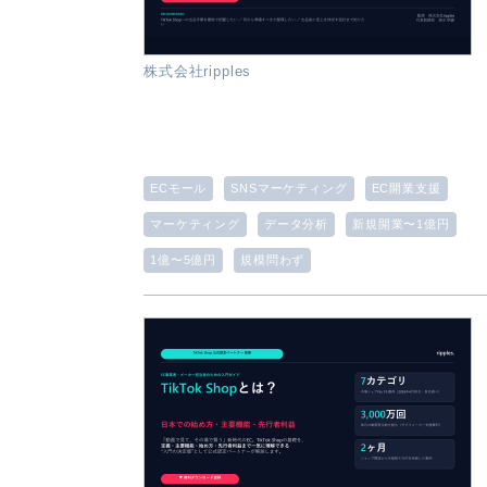
株式会社ripples
ECモール
SNSマーケティング
EC開業支援
マーケティング
データ分析
新規開業〜1億円
1億〜5億円
規模問わず