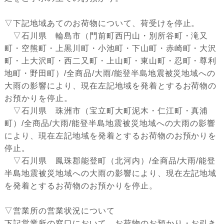
▽下記地域あてのお荷物について、荷受けを停止。
▽石川県 輪島市（門前町西円山・別所谷町・滝又
町・空熊町・上黒川町・小池町・下山町・赤崎町・大沢
町・上大沢町・西二又町・上山町・東山町・忍町・尊利
地町・野田町）/全商品/大雨/能登半島地震被災地域への
大雨の影響により、現在左記地域を発着とするお荷物の
お預かりを停止。
▽石川県 珠洲市（宝立町大町泥木・仁江町・真浦
町）/全商品/大雨/能登半島地震被災地域への大雨の影響
により、現在左記地域を発着とするお荷物のお預かりを
停止。
▽石川県 鳳珠郡能登町（北河内）/全商品/大雨/能登
半島地震被災地域への大雨の影響により、現在左記地域
を発着とするお荷物のお預かりを停止。
▽営業所の営業状況について
下記営業所の窓口において、お荷物のお預かり・お引き