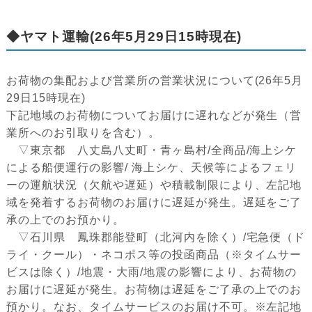
◆ヤマト運輸(26年5月29日15時現在)
お荷物の集配および営業所の営業状況について(26年5月
29日15時現在)
下記地域のお荷物についてお届けに遅れなどが発生（営
業所へのお引取りを含む）。
▽東京都 八丈島八丈町・青ヶ島村/全商品/海上シケ
による船便運行の影響/ 海上シケ、天候等によるフェリ
ーの運航状況（欠航や遅延）や積載制限により、左記地
域を発着するお荷物のお届けに遅延が発生。遅延をご了
承の上でのお預かり。
▽石川県 鳳珠郡能登町（北河内を除く）/宅急便（ド
ライ・クール）・ネコポス等の投函商品（※タイムサー
ビスは除く）/地震・大雨/地震の影響により、お荷物の
お届けに遅延が発生。お荷物は遅延をご了承の上でのお
預かり。なお、タイムサービスのお届け不可。※左記地