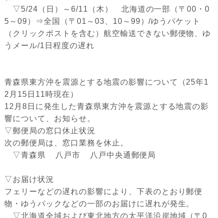
▽5/24（日）～6/11（木） 北海道の一部（〒00・0
5～09）⇒全国（〒01～03、10～99）/ゆうパケット
（クリックポストを含む）航空輸送できない郵便物、ゆ
うメール/1日程度の遅れ
青森県東方沖を震源とする地震の影響について（25年1
2月15日11時現在）
12月8日に発生した青森県東方沖を震源とする地震の影
響について、お知らせ。
▽郵便局の窓口休止状況
次の郵便局は、窓口業務を休止。
▽青森県 八戸市 八戸中央通郵便局
▽お届け状況
フェリーなどの遅れの影響により、下表のとおり郵便
物・ゆうパックなどの一部のお届けに遅れが発生。
▽北海道全域および東北地方の太平洋沿岸地域（〒0