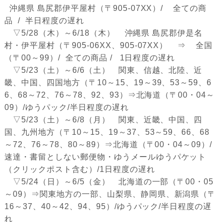
沖縄県 島尻郡伊平屋村（〒905-07XX）/ 全ての商
品 / 半日程度の遅れ
▽5/28（木）～6/18（木） 沖縄県 島尻郡伊是名
村・伊平屋村（〒905-06XX、905-07XX） ⇒ 全国
（〒00～99）/ 全ての商品 / 1日程度の遅れ
▽5/23（土）～6/6（土） 関東、信越、北陸、近
畿、中国、四国地方（〒10～15、19～39、53～59、6
6、68～72、76～78、92、93）⇒北海道（〒00・04～
09）/ゆうパック/半日程度の遅れ
▽5/23（土）～6/8（月） 関東、近畿、中国、四
国、九州地方（〒10～15、19～37、53～59、66、68
～72、76～78、80～89）⇒北海道（〒00・04～09）/
速達・書留としない郵便物・ゆうメールゆうパケット
（クリックポスト含む）/1日程度の遅れ
▽5/24（日）～6/5（金） 北海道の一部（〒00・05
～09）⇒関東地方の一部、山梨県、静岡県、新潟県（〒
16～37、40～42、94、95）/ゆうパック/半日程度の遅
れ