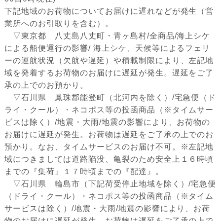
下記地域のお荷物についてお届けに遅れなどが発生（営
業所へのお引取りを含む）。
▽東京都 八丈島八丈町・青ヶ島村/全商品/海上シケ
による船便運行の影響/ 海上シケ、天候等によるフェリ
ーの運航状況（欠航や遅延）や積載制限により、左記地
域を発着するお荷物のお届けに遅延が発生。遅延をご了
承の上でのお預かり。
▽石川県 鳳珠郡能登町（北河内を除く）/宅急便（ド
ライ・クール）・ネコポス等の投函商品（※タイムサー
ビスは除く）/地震・大雨/地震の影響により、お荷物の
お届けに遅延が発生。お荷物は遅延をご了承の上でのお
預かり。なお、タイムサービスのお届け不可。※左記地
域につきましては道路陥没、亀裂のため安全上１６時頃
までの『集荷』１７時頃までの『配達』。
▽石川県 輪島市（下記荷受停止地域を除く）/宅急便
（ドライ・クール）・ネコポス等の投函商品（※タイム
サービスは除く）/地震・大雨/地震の影響により、お荷
物のお届けに遅延が発生。お荷物は遅延をご了承の上で