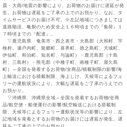
震・大雨/地震の影響により、お荷物のお届けに遅延が発
生。お荷物は遅延をご了承の上でのお預かり。なお、タ
イムサービスのお届け不可。※左記地域につきましては
道路陥没、亀裂のため安全上１６時頃までの『集荷』１
７時頃までの『配達』。
▽鹿児島県 奄美市・西之表市・大島郡（大和村、宇
検村、瀬戸内町、龍郷町、喜界町、徳之島町、天城町、
伊仙町、和泊町、知名町、与論町）・鹿児島郡（十島
村、三島村）・熊毛郡（中種子町、南種子町、屋久島
町）⇔全国を発着するお荷物/全商品/積載制限の影響/海
上輸送における積載制限、海上しけ、天候等によるフェ
リーの運航状況により、大幅な遅延をご了承のうえでの
お預かり。
▽沖縄県 沖縄県全域⇔全国を発着するお荷物/全商
品/航空便・船便運行の影響/航空輸送における搭載制
限、天候等によるフェリー運航状況等の影響により、左
記地域を発着とするお荷物のお届けには遅延が発生。遅
延をご了承の上でのお預かり。