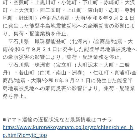
町・空熊町・上黒川町・小池町・下山町・赤崎町・大沢
町・上大沢町・西二又町・上山町・東山町・忍町・尊利
地町・野田町）/全商品/地震・大雨/令和６年９月２１日
に発生した能登半島地震被災地への豪雨災害の影響によ
り、集荷・配達業務を停止。
▽石川県 鳳珠郡能登町（北河内）/全商品/地震・大
雨/令和６年９月２１日に発生した能登半島地震被災地へ
の豪雨災害の影響により、集荷・配達業務を停止。
▽石川県 珠洲市（宝立町（大町泥木・大町・二艘
丹）・若山町（白滝・南山・洲巻）・仁江町・真浦町/全
商品/地震・大雨/令和６年９月２１日に発生した能登半
島地震被災地への豪雨災害の影響により、集荷・配達業
務を停止。
■ヤマト運輸の遅配状況など最新情報はコチラ
https://www.kuronekoyamato.co.jp/ytc/chien/chien_h
p.html?id=ytc_top