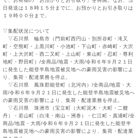
で、お荷物の「お預かりとお引取り」を再開。なお、当
日発送は１８時１５分までに、お預かりとお引き取りは
１９時００分まで。
▽集配状況について
▽石川県 輪島市（門前町西円山・別所谷町・滝又
町・空熊町・上黒川町・小池町・下山町・赤崎町・大沢
町・上大沢町・西二又町・上山町・東山町・忍町・尊利
地町・野田町）/全商品/地震・大雨/令和６年９月２１日
に発生した能登半島地震被災地への豪雨災害の影響によ
り、集荷・配達業務を停止。
▽石川県 鳳珠郡能登町（北河内）/全商品/地震・大
雨/令和６年９月２１日に発生した能登半島地震被災地へ
の豪雨災害の影響により、集荷・配達業務を停止。
▽石川県 珠洲市（宝立町（大町泥木・大町・二艘
丹）・若山町（白滝・南山・洲巻）・仁江町・真浦町/全
商品/地震・大雨/令和６年９月２１日に発生した能登半
島地震被災地への豪雨災害の影響により、集荷・配達業