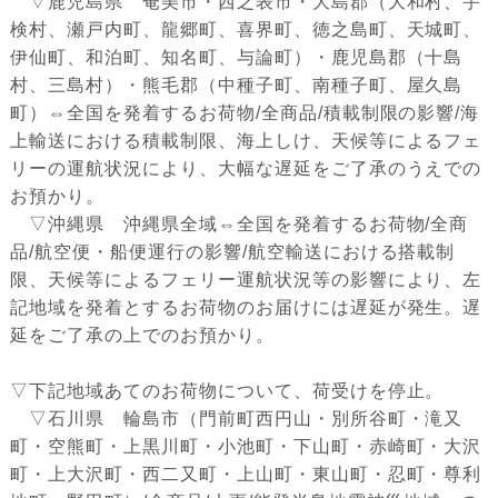
▽鹿児島県 奄美市・西之表市・大島郡（大和村、宇
検村、瀬戸内町、龍郷町、喜界町、徳之島町、天城町、
伊仙町、和泊町、知名町、与論町）・鹿児島郡（十島
村、三島村）・熊毛郡（中種子町、南種子町、屋久島
町）⇔全国を発着するお荷物/全商品/積載制限の影響/海
上輸送における積載制限、海上しけ、天候等によるフェ
リーの運航状況により、大幅な遅延をご了承のうえでの
お預かり。
▽沖縄県 沖縄県全域⇔全国を発着するお荷物/全商
品/航空便・船便運行の影響/航空輸送における搭載制
限、天候等によるフェリー運航状況等の影響により、左
記地域を発着とするお荷物のお届けには遅延が発生。遅
延をご了承の上でのお預かり。
▽下記地域あてのお荷物について、荷受けを停止。
▽石川県 輪島市（門前町西円山・別所谷町・滝又
町・空熊町・上黒川町・小池町・下山町・赤崎町・大沢
町・上大沢町・西二又町・上山町・東山町・忍町・尊利