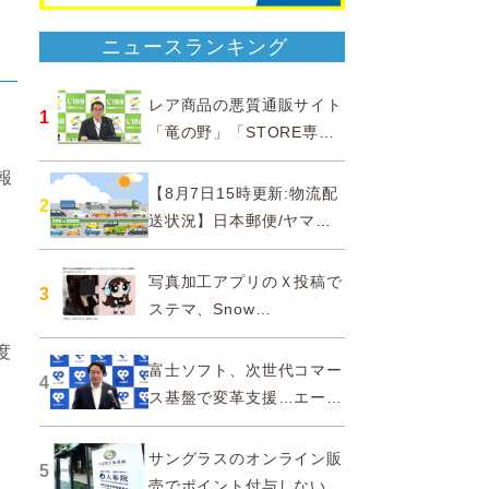
ニュースランキング
レア商品の悪質通販サイト
1
「竜の野」「STORE専門
ショップ」などに注意…消
報
費者庁
【8月7日15時更新:物流配
2
送状況】日本郵便/ヤマト
運輸/佐川急便/西濃運輸/福
山通運
写真加工アプリのＸ投稿で
3
ステマ、Snow
Corporationと日本法人に
度
措置命令
富士ソフト、次世代コマー
4
ス基盤で変革支援…エージ
ェンティックコマースに対
応
サングラスのオンライン販
5
売でポイント付与しないよ