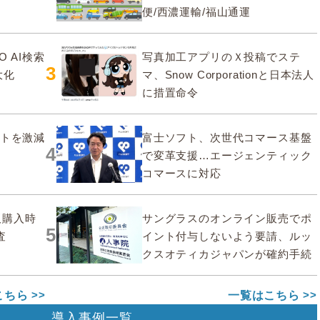
便/西濃運輸/福山通運
O AI検索
写真加工アプリのＸ投稿でステ
3
大化
マ、Snow Corporationと日本法人
に措置命令
ストを激減
富士ソフト、次世代コマース基盤
4
で変革支援…エージェンティック
コマースに対応
販購入時
サングラスのオンライン販売でポ
5
査
イント付与しないよう要請、ルッ
クスオティカジャパンが確約手続
こちら
一覧はこちら
導入事例一覧