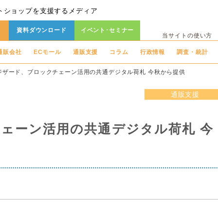
トショップを支援するメディア
資料ダウンロード
イベント･セミナー
当サイトの使い方
通販会社
ECモール
通販支援
コラム
行政情報
調査・統計
ジザード、ブロックチェーン活用の共通デジタル荷札 今秋から提供
通販支援
ェーン活用の共通デジタル荷札 今