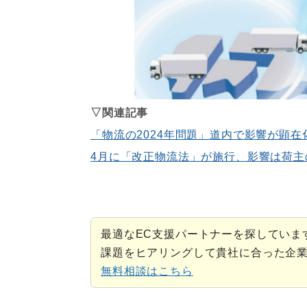
▽関連記事
「物流の2024年問題」道内で影響が顕
4月に「改正物流法」が施行、影響は荷主
最適なEC支援パートナーを探していま
課題をヒアリングして貴社に合った企
無料相談はこちら