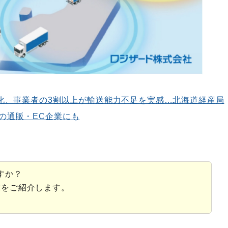
在化、事業者の3割以上が輸送能力不足を実感…北海道経産局
の通販・EC企業にも
すか？
業をご紹介します。