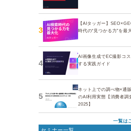
【AIタッガー】SEO×GE
3
時代の“見つかる力”を最
AI画像生成でEC撮影コ
4
する実践ガイド
ネット上での調べ物×通
5
のAI利用実態【消費者調
2025】
一覧は
セミナー一覧