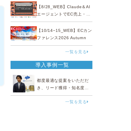
性“あいまいゾーン”大攻略セ
【8/28_WEB】Claude＆AI
ミナー
エージェントでEC売上・生
産性の両方を爆上げ ～ただ
使うだけじゃない！&qu...
【10/14−15_WEB】ECカン
ファレンス2026 Autumn
一覧を見る
導入事例一覧
都度最適な提案をいただだ
き、リード獲得・知名度向
上に効果実感
一覧を見る