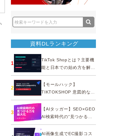
い
資料DLランキング
TikTok Shopとは？主要機
1
能と日本での始め方を解説
｜公式認定パートナー
【モールハック】
2
TIKTOKSHOP 意図的なバ
ズを生む法則
【AIタッガー】SEO×GEO
3
AI検索時代の“見つかる
力”を最大化
AI画像生成でEC撮影コス