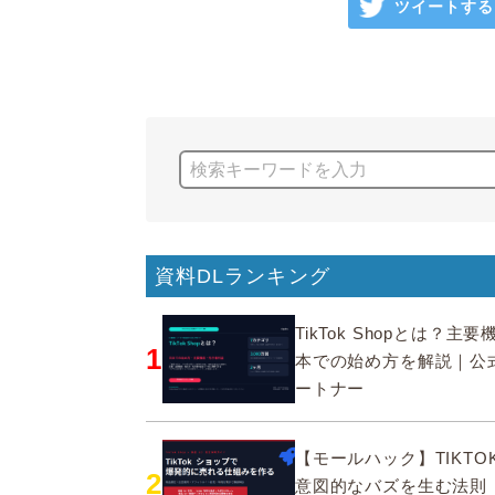
ツイートする
資料DLランキング
TikTok Shopとは？主
1
本での始め方を解説｜公
ートナー
【モールハック】TIKTOK
2
意図的なバズを生む法則