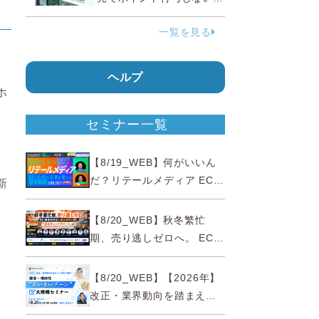
う要請、ルックスオティカ
一覧を見る
ジャパンが確約手続
ヘルプ
ホ
セミナー一覧
【8/19_WEB】何がいいん
だ？リテールメディア EC・
新
小売の未来を変える事業戦
略
【8/20_WEB】秋冬繁忙
期、売り逃しゼロへ。 EC運
営効率化と機会損失を防ぐ
『直前チェックポイント』
【8/20_WEB】【2026年】
改正・業界動向を踏まえて
事例で理解 健食・機能