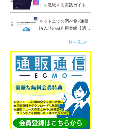
4
トを激減する実践ガイド
ネット上での調べ物×通販
5
購入時のAI利用実態【消費
者調査 2025】
一覧を見る