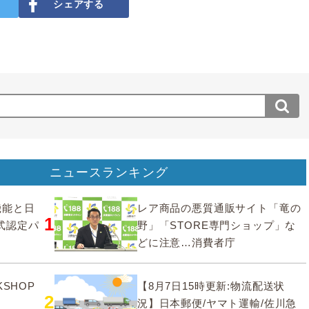
シェアする
ニュースランキング
要機能と日
レア商品の悪質通販サイト「竜の
1
式認定パ
野」「STORE専門ショップ」な
どに注意…消費者庁
SHOP
【8月7日15時更新:物流配送状
2
況】日本郵便/ヤマト運輸/佐川急