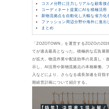
コスメ分野に注力しリアルな顧客接
コーディネート提案にAIを積極活用
新物流拠点を自動化し大幅な省力化
ファッション周辺分野や海外に進出
まとめ
「ZOZOTOWN」を運営するZOZOの
てが過去最高となった。積極的な広告展
が拡大。物流作業や配送効率の見直し・
示し、AI活用や新物流拠点の本格稼働、
入などにより、さらなる成長加速を目指
期経営計画について紹介する。