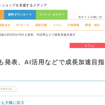
トショップを支援するメディア
資料ダウンロード
イベント･セミナー
当サイトの使い方
通販会社
ECモール
通販支援
コラム
行政情報
調査・統計
増益のZOZOが中計も発表、AI活用などで成長加速目指す
コラム
も発表、AI活用などで成長加速目指
Eコマース）
数も大幅に拡大