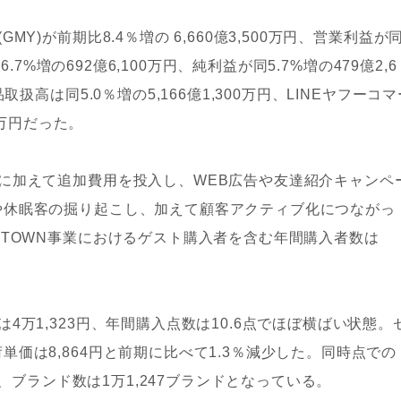
Y)が前期比8.4％増の 6,660億3,500万円、営業利益が
6.7%増の692億6,100万円、純利益が同5.7%増の479億2,6
扱高は同5.0％増の5,166億1,300万円、LINEヤフーコマ
0万円だった。
に加えて追加費用を投入し、WEB広告や友達紹介キャンペ
や休眠客の掘り起こし、加えて顧客アクティブ化につながっ
OTOWN事業におけるゲスト購入者を含む年間購入者数は
4万1,323円、年間購入点数は10.6点でほぼ横ばい状態。
価は8,864円と前期に比べて1.3％減少した。同時点での
舗、ブランド数は1万1,247ブランドとなっている。