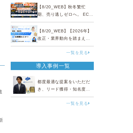
略
【8/20_WEB】秋冬繁忙
期、売り逃しゼロへ。 EC運
営効率化と機会損失を防ぐ
『直前チェックポイント』
【8/20_WEB】【2026年】
改正・業界動向を踏まえて
事例で理解 健食・機能
一覧を見る
性“あいまいゾーン”大攻略セ
ミナー
導入事例一覧
都度最適な提案をいただだ
き、リード獲得・知名度向
進
上に効果実感
一覧を見る
新