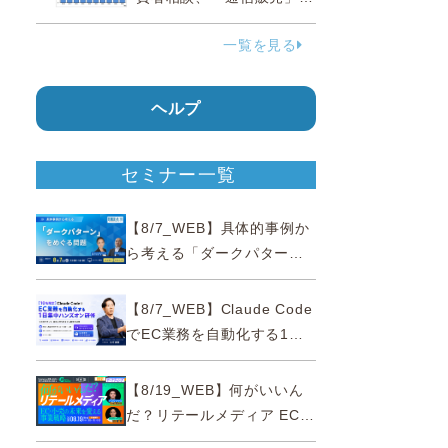
38.0％占める…国民生活セ
一覧を見る
ンター
ヘルプ
セミナー一覧
【8/7_WEB】具体的事例か
ら考える「ダークパター
ン」をめぐる問題【薬事法
広告研究所×通販通信
【8/7_WEB】Claude Code
ECMO】
でEC業務を自動化する1日
集中ハンズオン研修【10名
限定・東京三田】
【8/19_WEB】何がいいん
だ？リテールメディア EC・
小売の未来を変える事業戦