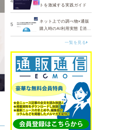
4
トを激減する実践ガイド
ネット上での調べ物×通販
5
購入時のAI利用実態【消費
者調査 2025】
一覧を見る