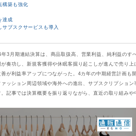
点構築も強化
を達成
しサブスクサービスも導入
2026年3月期連結決算は、商品取扱高、営業利益、純利益のす
開が奏功し、新規客獲得や休眠客掘り起こしが進んで売り上
改善が利益率アップにつながった。4カ年の中期経営計画も
ファッション周辺領域や海外への進出、サブスクリプション
す。記事では決算概要を振り返りながら、直近の取り組みや