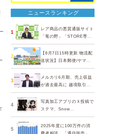
同
ニュースランキング
レア商品の悪質通販サイト
ー
1
「竜の野」「STORE専門
ショップ」などに注意…消
費者庁
【8月7日15時更新:物流配
2
ー
送状況】日本郵便/ヤマト
運輸/佐川急便/西濃運輸/福
山通運
メルカリ6月期、売上収益
3
が過去最高に 越境取引が
急成長
写真加工アプリのＸ投稿で
4
セ
ステマ、Snow
Corporationと日本法人に
措置命令
2025年度に100万件の消
5
費者相談、「通信販売」が