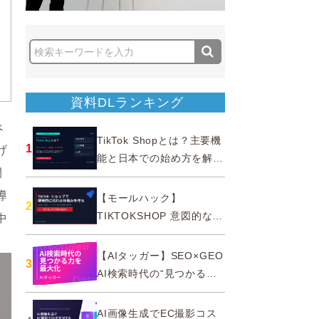
資料DLランキング
べ
TikTok Shopとは？主要機
1
げ
能と日本での始め方を解説
開
｜公式認定パートナー
導
【モールハック】
2
TIKTOKSHOP 意図的なバ
中
ズを生む法則
【AIタッガー】SEO×GEO
3
AI検索時代の“見つかる
力”を最大化
AI画像生成でEC撮影コス