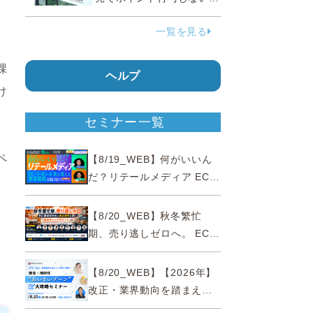
う要請、ルックスオティカ
一覧を見る
ジャパンが確約手続
課
ヘルプ
け
セミナー一覧
ペ
【8/19_WEB】何がいいん
だ？リテールメディア EC・
小売の未来を変える事業戦
略
【8/20_WEB】秋冬繁忙
期、売り逃しゼロへ。 EC運
営効率化と機会損失を防ぐ
『直前チェックポイント』
【8/20_WEB】【2026年】
改正・業界動向を踏まえて
事例で理解 健食・機能