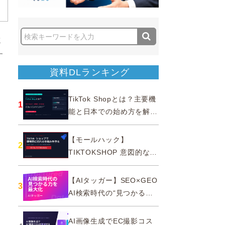
従
す
資料DLランキング
TikTok Shopとは？主要機
1
能と日本での始め方を解説
｜公式認定パートナー
【モールハック】
2
TIKTOKSHOP 意図的なバ
ズを生む法則
【AIタッガー】SEO×GEO
3
AI検索時代の“見つかる
力”を最大化
AI画像生成でEC撮影コス