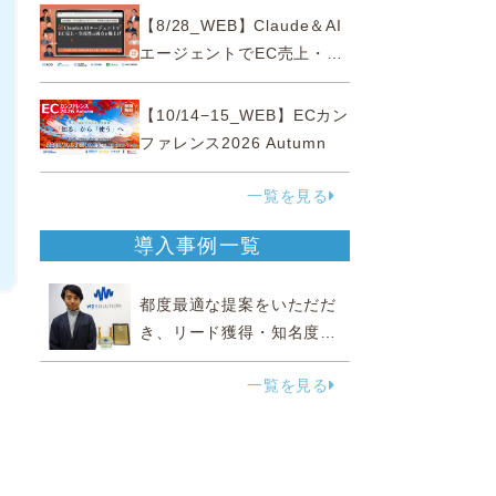
性“あいまいゾーン”大攻略セ
【8/28_WEB】Claude＆AI
ミナー
エージェントでEC売上・生
産性の両方を爆上げ ～ただ
使うだけじゃない！&qu...
【10/14−15_WEB】ECカン
ファレンス2026 Autumn
一覧を見る
導入事例一覧
都度最適な提案をいただだ
き、リード獲得・知名度向
上に効果実感
一覧を見る