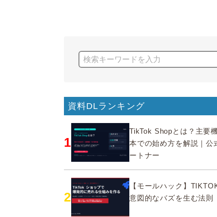
資料DLランキング
TikTok Shopとは？主
1
本での始め方を解説｜公
ートナー
【モールハック】TIKTOK
2
意図的なバズを生む法則