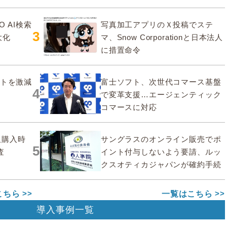
O AI検索
写真加工アプリのＸ投稿でステ
3
大化
マ、Snow Corporationと日本法人
に措置命令
ストを激減
富士ソフト、次世代コマース基盤
4
で変革支援…エージェンティック
コマースに対応
販購入時
サングラスのオンライン販売でポ
5
査
イント付与しないよう要請、ルッ
クスオティカジャパンが確約手続
こちら
一覧はこちら
導入事例一覧