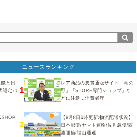
ニュースランキング
要機能と日
レア商品の悪質通販サイト「竜の
1
式認定パ
野」「STORE専門ショップ」な
どに注意…消費者庁
SHOP
【8月8日9時更新:物流配送状況】
2
日本郵便/ヤマト運輸/佐川急便/西
濃運輸/福山通運