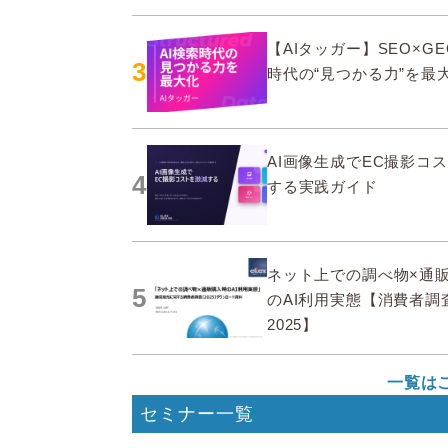
【AIタッガー】SEO×GE
3
時代の“見つかる力”を最
AI画像生成でEC撮影コ
4
する実践ガイド
ネット上での調べ物×通
5
のAI利用実態【消費者調
2025】
一覧は
セミナー一覧