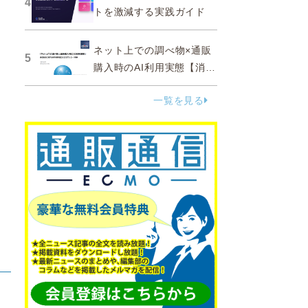
4
トを激減する実践ガイド
ネット上での調べ物×通販
5
購入時のAI利用実態【消費
者調査 2025】
一覧を見る