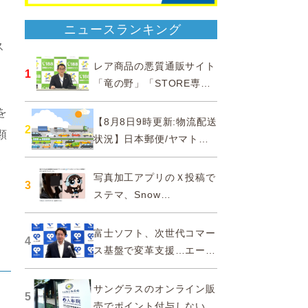
ニュースランキング
ス
レア商品の悪質通販サイト
1
「竜の野」「STORE専門
ショップ」などに注意…消
を
費者庁
【8月8日9時更新:物流配送
2
顕
状況】日本郵便/ヤマト運
輸/佐川急便/西濃運輸/福山
製
通運
写真加工アプリのＸ投稿で
3
ステマ、Snow
Corporationと日本法人に
措置命令
富士ソフト、次世代コマー
4
ス基盤で変革支援…エージ
ェンティックコマースに対
応
サングラスのオンライン販
5
売でポイント付与しないよ