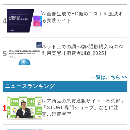
AI画像生成でEC撮影コストを激減す
4
る実践ガイド
ネット上での調べ物×通販購入時のAI
5
利用実態【消費者調査 2025】
一覧はこちら
ニュースランキング
レア商品の悪質通販サイト「竜の野」
1
「STORE専門ショップ」などに注
意…消費者庁