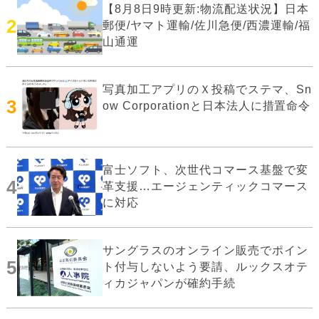
【8月8日9時更新:物流配送状況】日本
2
郵便/ヤマト運輸/佐川急便/西濃運輸/福
山通運
写真加工アプリのＸ投稿でステマ、Sn
3
ow Corporationと日本法人に措置命令
富士ソフト、次世代コマース基盤で変
4
革支援…エージェンティックコマース
に対応
サングラスのオンライン販売でポイン
5
ト付与しないよう要請、ルックスオテ
ィカジャパンが確約手続