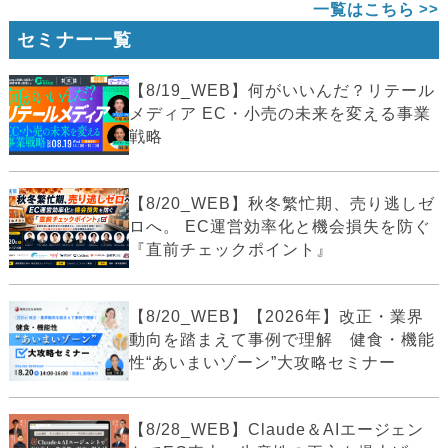
一覧はこちら
セミナー一覧
【8/19_WEB】何がいいんだ？リテール
メディア EC・小売の未来を変える事業
戦略
【8/20_WEB】秋冬繁忙期、売り逃しゼ
ロへ。 EC運営効率化と機会損失を防ぐ
『直前チェックポイント』
【8/20_WEB】【2026年】改正・業界
動向を踏まえて事例で理解 健食・機能
性“あいまいゾーン”大攻略セミナー
【8/28_WEB】Claude＆AIエージェン