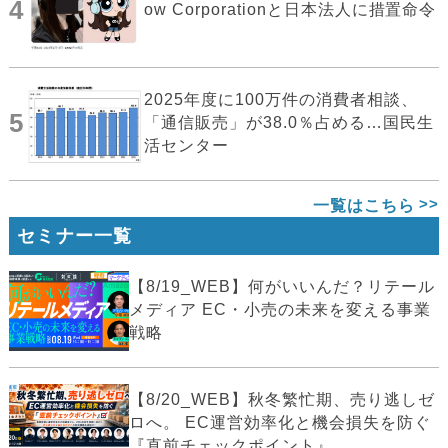
4
ow Corporationと日本法人に措置命令
2025年度に100万件の消費者相談、
5
「通信販売」が38.0％占める…国民生
活センター
一覧はこちら
セミナー一覧
【8/19_WEB】何がいいんだ？リテール
メディア EC・小売の未来を変える事業
戦略
【8/20_WEB】秋冬繁忙期、売り逃しゼ
ロへ。 EC運営効率化と機会損失を防ぐ
『直前チェックポイント』