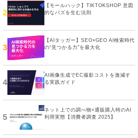
【モールハック】TIKTOKSHOP 意図
2
的なバズを生む法則
【AIタッガー】SEO×GEO AI検索時代
3
の“見つかる力”を最大化
AI画像生成でEC撮影コストを激減す
4
る実践ガイド
ネット上での調べ物×通販購入時のAI
5
利用実態【消費者調査 2025】