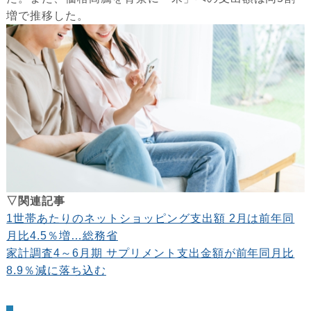
増で推移した。
▽関連記事
1世帯あたりのネットショッピング支出額 2月は前年同
月比4.5％増…総務省
家計調査4～6月期 サプリメント支出金額が前年同月比
8.9％減に落ち込む