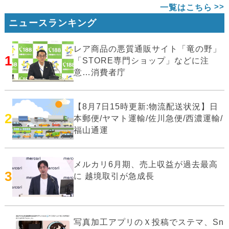
一覧はこちら
ニュースランキング
レア商品の悪質通販サイト「竜の野」
1
「STORE専門ショップ」などに注
意…消費者庁
【8月7日15時更新:物流配送状況】日
2
本郵便/ヤマト運輸/佐川急便/西濃運輸/
福山通運
メルカリ6月期、売上収益が過去最高
3
に 越境取引が急成長
写真加工アプリのＸ投稿でステマ、Sn