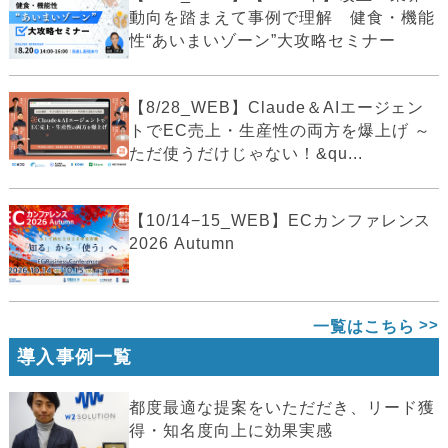
動向を踏まえて事例で理解 健食・機能
性“あいまいゾーン”大攻略セミナー
【8/28_WEB】Claude＆AIエージェン
トでEC売上・生産性の両方を爆上げ ～
ただ使うだけじゃない！&qu...
【10/14−15_WEB】ECカンファレンス
2026 Autumn
一覧はこちら
導入事例一覧
都度最適な提案をいただだき、リード獲
得・知名度向上に効果実感