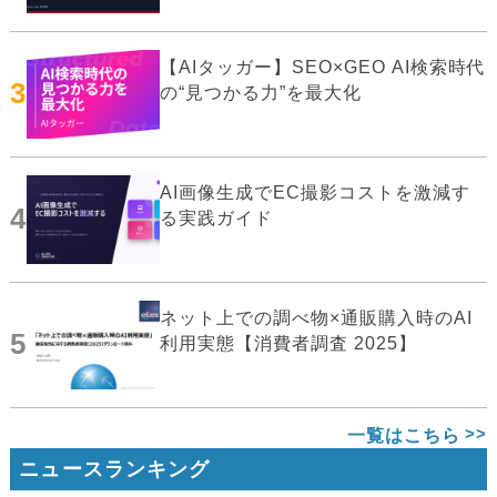
【AIタッガー】SEO×GEO AI検索時代
3
の“見つかる力”を最大化
AI画像生成でEC撮影コストを激減す
4
る実践ガイド
ネット上での調べ物×通販購入時のAI
5
利用実態【消費者調査 2025】
一覧はこちら
ニュースランキング