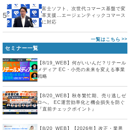
富士ソフト、次世代コマース基盤で変
5
革支援…エージェンティックコマース
に対応
一覧はこちら
セミナー一覧
【8/19_WEB】何がいいんだ？リテール
メディア EC・小売の未来を変える事業
戦略
【8/20_WEB】秋冬繁忙期、売り逃しゼ
ロへ。 EC運営効率化と機会損失を防ぐ
『直前チェックポイント』
【8/20_WEB】【2026年】改正・業界