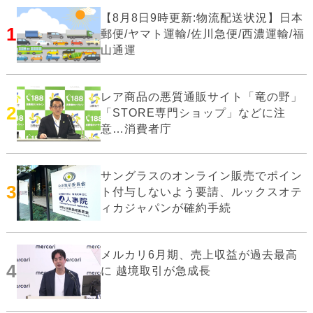
【8月8日9時更新:物流配送状況】日本
1
郵便/ヤマト運輸/佐川急便/西濃運輸/福
山通運
レア商品の悪質通販サイト「竜の野」
2
「STORE専門ショップ」などに注
意…消費者庁
サングラスのオンライン販売でポイン
3
ト付与しないよう要請、ルックスオテ
ィカジャパンが確約手続
メルカリ6月期、売上収益が過去最高
4
に 越境取引が急成長