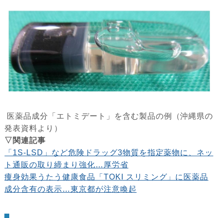
医薬品成分「エトミデート」を含む製品の例（沖縄県の
発表資料より）
▽関連記事
「1S-LSD」など危険ドラッグ3物質を指定薬物に、ネッ
ト通販の取り締まり強化…厚労省
痩身効果うたう健康食品「TOKI スリミング」に医薬品
成分含有の表示…東京都が注意喚起