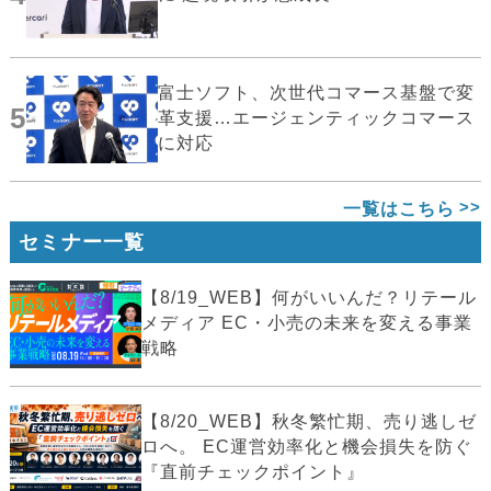
富士ソフト、次世代コマース基盤で変
5
革支援…エージェンティックコマース
に対応
一覧はこちら
セミナー一覧
【8/19_WEB】何がいいんだ？リテール
メディア EC・小売の未来を変える事業
戦略
【8/20_WEB】秋冬繁忙期、売り逃しゼ
ロへ。 EC運営効率化と機会損失を防ぐ
『直前チェックポイント』