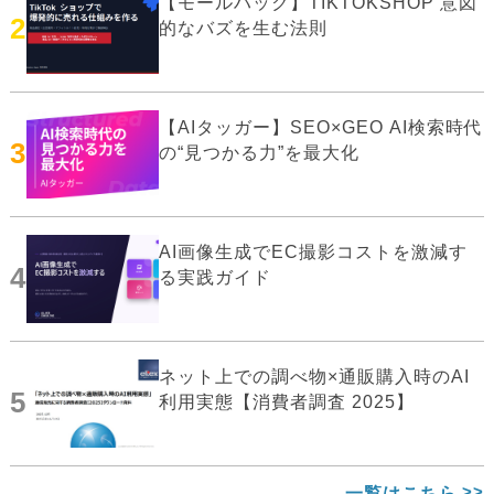
【モールハック】TIKTOKSHOP 意図
2
的なバズを生む法則
【AIタッガー】SEO×GEO AI検索時代
3
の“見つかる力”を最大化
AI画像生成でEC撮影コストを激減す
4
る実践ガイド
ネット上での調べ物×通販購入時のAI
5
利用実態【消費者調査 2025】
一覧はこちら