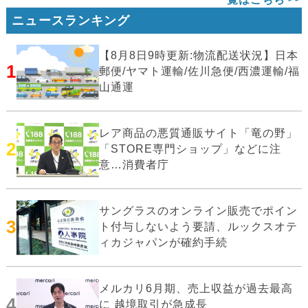
ニュースランキング
【8月8日9時更新:物流配送状況】日本
1
郵便/ヤマト運輸/佐川急便/西濃運輸/福
山通運
レア商品の悪質通販サイト「竜の野」
2
「STORE専門ショップ」などに注
意…消費者庁
サングラスのオンライン販売でポイン
3
ト付与しないよう要請、ルックスオテ
ィカジャパンが確約手続
メルカリ6月期、売上収益が過去最高
4
に 越境取引が急成長