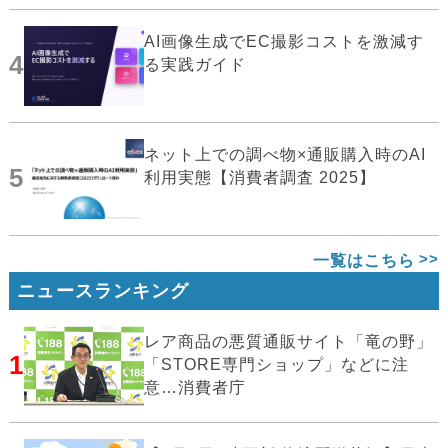
AI画像生成でEC撮影コストを激減す
4
る実践ガイド
ネット上での調べ物×通販購入時のAI
5
利用実態【消費者調査 2025】
一覧はこちら
ニュースランキング
レア商品の悪質通販サイト「竜の野」
1
「STORE専門ショップ」などに注
意…消費者庁