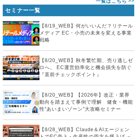
一覧はこちら
セミナー一覧
【8/19_WEB】何がいいんだ？リテール
メディア EC・小売の未来を変える事業
戦略
【8/20_WEB】秋冬繁忙期、売り逃しゼ
ロへ。 EC運営効率化と機会損失を防ぐ
『直前チェックポイント』
【8/20_WEB】【2026年】改正・業界
動向を踏まえて事例で理解 健食・機能
性“あいまいゾーン”大攻略セミナー
【8/28_WEB】Claude＆AIエージェン
トでEC売上・生産性の両方を爆上げ ～