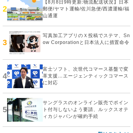
【8月8日9時更新:物流配送状況】日本
2
郵便/ヤマト運輸/佐川急便/西濃運輸/福
山通運
写真加工アプリのＸ投稿でステマ、Sn
3
ow Corporationと日本法人に措置命令
富士ソフト、次世代コマース基盤で変
4
革支援…エージェンティックコマース
に対応
サングラスのオンライン販売でポイン
5
ト付与しないよう要請、ルックスオテ
ィカジャパンが確約手続