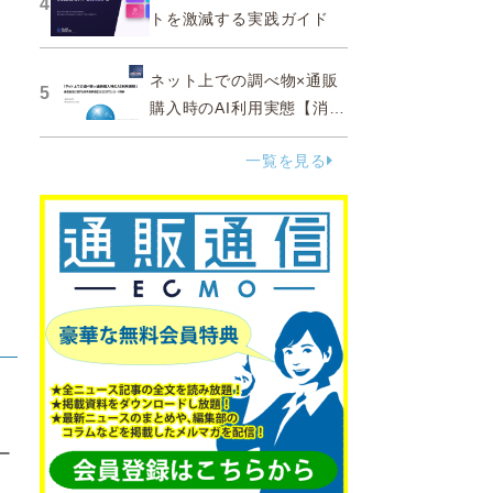
4
トを激減する実践ガイド
ネット上での調べ物×通販
5
購入時のAI利用実態【消費
者調査 2025】
一覧を見る
ー