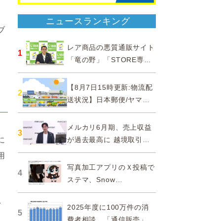
ニュースランキング
ブ
レア商品の悪質通販サイト
1
「竜の野」「STORE専門
ショップ」などに注意…消
費者庁
【8月7日15時更新:物流配
2
送状況】日本郵便/ヤマト
運輸/佐川急便/西濃運輸/福
山通運
メルカリ6月期、売上収益
3
が過去最高に 越境取引が
に
急成長
用
写真加工アプリのＸ投稿で
4
ステマ、Snow
Corporationと日本法人に
を
措置命令
2025年度に100万件の消
5
費者相談、「通信販売」が