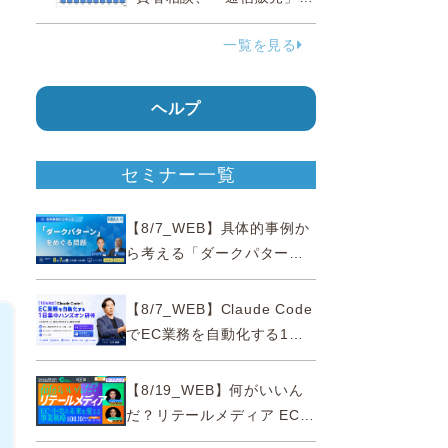
38.0％占める…国民生活セ
一覧を見る
ンター
ヘルプ
セミナー一覧
【8/7_WEB】具体的事例か
ら考える「ダークパター
ン」をめぐる問題【薬事法
広告研究所×通販通信
【8/7_WEB】Claude Code
ECMO】
でEC業務を自動化する1日
集中ハンズオン研修【10名
限定・東京三田】
【8/19_WEB】何がいいん
だ？リテールメディア EC・
小売の未来を変える事業戦