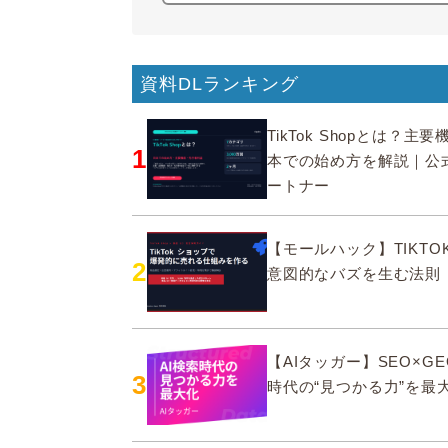
資料DLランキング
TikTok Shopとは？主
1
本での始め方を解説｜公
ートナー
【モールハック】TIKTOK
2
意図的なバズを生む法則
【AIタッガー】SEO×GE
3
時代の“見つかる力”を最