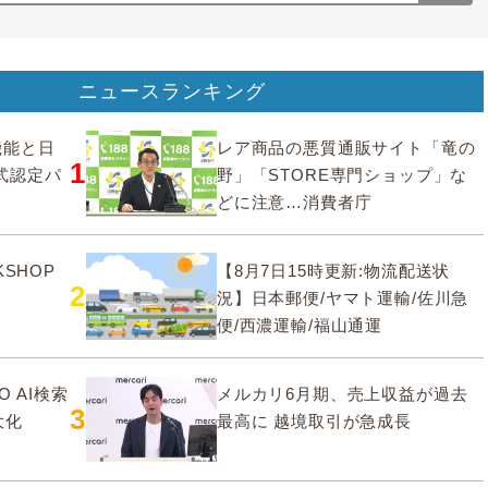
ニュースランキング
要機能と日
レア商品の悪質通販サイト「竜の
1
式認定パ
野」「STORE専門ショップ」な
どに注意…消費者庁
SHOP
【8月7日15時更新:物流配送状
2
況】日本郵便/ヤマト運輸/佐川急
便/西濃運輸/福山通運
O AI検索
メルカリ6月期、売上収益が過去
3
大化
最高に 越境取引が急成長