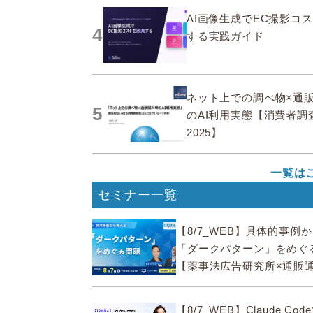
AI画像生成でEC撮影コ
4
する実践ガイド
ネット上での調べ物×通
5
のAI利用実態【消費者調
2025】
一覧は
セミナー一覧
【8/7_WEB】具体的事例
「ダークパターン」をめぐ
【薬事法広告研究所×通販
ECMO】
【8/7_WEB】Claude Co