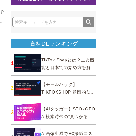
で
レ
資料DLランキング
TikTok Shopとは？主要機
1
能と日本での始め方を解説
｜公式認定パートナー
【モールハック】
2
TIKTOKSHOP 意図的なバ
ズを生む法則
【AIタッガー】SEO×GEO
3
AI検索時代の“見つかる
力”を最大化
AI画像生成でEC撮影コス