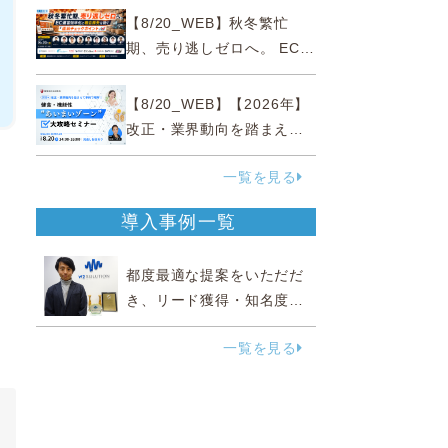
略
【8/20_WEB】秋冬繁忙
期、売り逃しゼロへ。 EC運
営効率化と機会損失を防ぐ
『直前チェックポイント』
【8/20_WEB】【2026年】
改正・業界動向を踏まえて
事例で理解 健食・機能
一覧を見る
性“あいまいゾーン”大攻略セ
ミナー
導入事例一覧
都度最適な提案をいただだ
き、リード獲得・知名度向
上に効果実感
一覧を見る