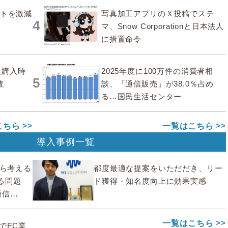
ストを激減
写真加工アプリのＸ投稿でステ
4
マ、Snow Corporationと日本法人
に措置命令
販購入時
2025年度に100万件の消費者相
5
査
談、「通信販売」が38.0％占め
る…国民生活センター
こちら
一覧はこちら
導入事例一覧
から考える
都度最適な提案をいただだき、リー
る問題
ド獲得・知名度向上に効果実感
通信
一覧はこちら
deでEC業