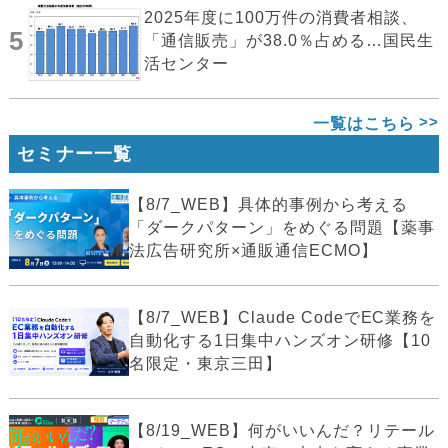
2025年度に100万件の消費者相談、
5
「通信販売」が38.0％占める…国民生
活センター
一覧はこちら
セミナー一覧
【8/7_WEB】具体的事例から考える
「ダークパターン」をめぐる問題【薬事
法広告研究所×通販通信ECMO】
【8/7_WEB】Claude CodeでEC業務を
自動化する1日集中ハンズオン研修【10
名限定・東京三田】
【8/19_WEB】何がいいんだ？リテール