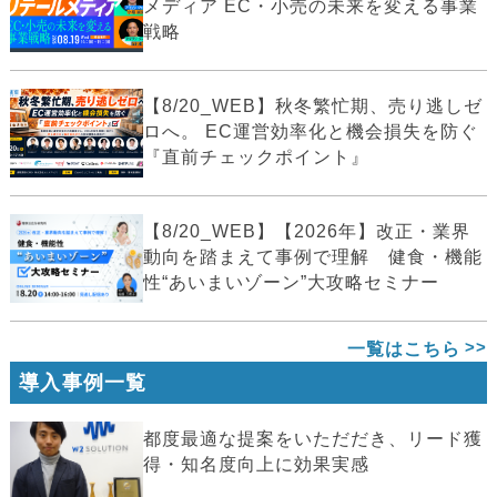
メディア EC・小売の未来を変える事業
戦略
【8/20_WEB】秋冬繁忙期、売り逃しゼ
ロへ。 EC運営効率化と機会損失を防ぐ
『直前チェックポイント』
【8/20_WEB】【2026年】改正・業界
動向を踏まえて事例で理解 健食・機能
性“あいまいゾーン”大攻略セミナー
一覧はこちら
導入事例一覧
都度最適な提案をいただだき、リード獲
得・知名度向上に効果実感