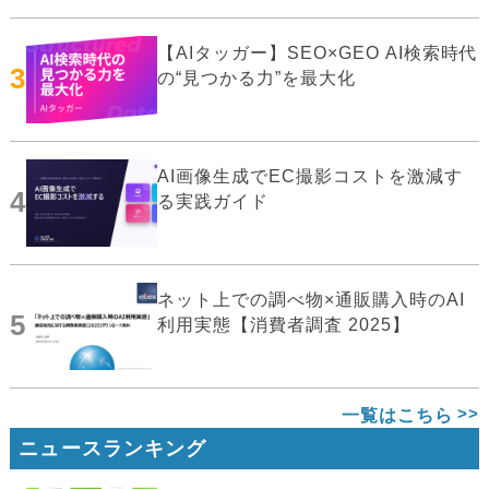
【AIタッガー】SEO×GEO AI検索時代
3
の“見つかる力”を最大化
AI画像生成でEC撮影コストを激減す
4
る実践ガイド
ネット上での調べ物×通販購入時のAI
5
利用実態【消費者調査 2025】
一覧はこちら
ニュースランキング