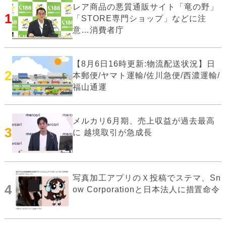
レア商品の悪質通販サイト「竜の野」
1
「STORE専門ショップ」などに注
意…消費者庁
【8月6日16時更新:物流配送状況】日
2
本郵便/ヤマト運輸/佐川急便/西濃運輸/
福山通運
メルカリ6月期、売上収益が過去最高
3
に 越境取引が急成長
写真加工アプリのＸ投稿でステマ、Sn
4
ow Corporationと日本法人に措置命令