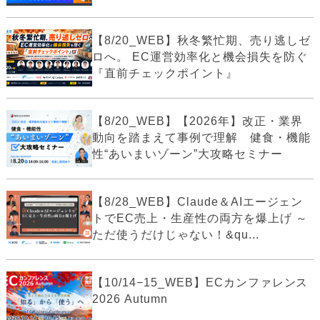
【8/20_WEB】秋冬繁忙期、売り逃しゼ
ロへ。 EC運営効率化と機会損失を防ぐ
『直前チェックポイント』
【8/20_WEB】【2026年】改正・業界
動向を踏まえて事例で理解 健食・機能
性“あいまいゾーン”大攻略セミナー
【8/28_WEB】Claude＆AIエージェン
トでEC売上・生産性の両方を爆上げ ～
ただ使うだけじゃない！&qu...
【10/14−15_WEB】ECカンファレンス
2026 Autumn