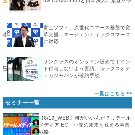
3
ow Corporationと日本法人に措置命令
富士ソフト、次世代コマース基盤で変
4
革支援…エージェンティックコマース
に対応
サングラスのオンライン販売でポイン
5
ト付与しないよう要請、ルックスオテ
ィカジャパンが確約手続
一覧はこちら
セミナー一覧
【8/19_WEB】何がいいんだ？リテール
メディア EC・小売の未来を変える事業
戦略