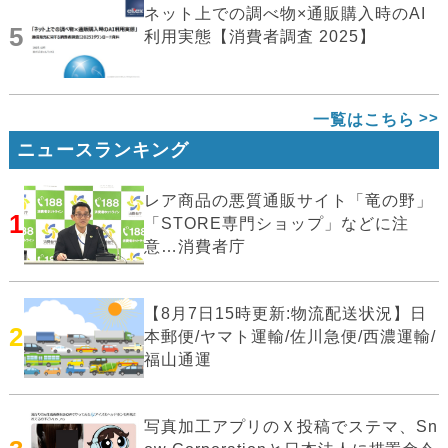
ネット上での調べ物×通販購入時のAI
5
利用実態【消費者調査 2025】
一覧はこちら
ニュースランキング
レア商品の悪質通販サイト「竜の野」
1
「STORE専門ショップ」などに注
意…消費者庁
【8月7日15時更新:物流配送状況】日
2
本郵便/ヤマト運輸/佐川急便/西濃運輸/
福山通運
写真加工アプリのＸ投稿でステマ、Sn