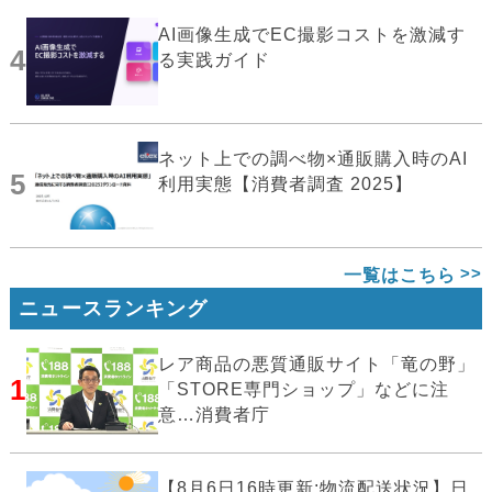
AI画像生成でEC撮影コストを激減す
4
る実践ガイド
ネット上での調べ物×通販購入時のAI
5
利用実態【消費者調査 2025】
一覧はこちら
ニュースランキング
レア商品の悪質通販サイト「竜の野」
1
「STORE専門ショップ」などに注
意…消費者庁
【8月6日16時更新:物流配送状況】日