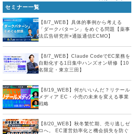
セミナー一覧
【8/7_WEB】具体的事例から考える
「ダークパターン」をめぐる問題【薬事
法広告研究所×通販通信ECMO】
【8/7_WEB】Claude CodeでEC業務を
自動化する1日集中ハンズオン研修【10
名限定・東京三田】
【8/19_WEB】何がいいんだ？リテール
メディア EC・小売の未来を変える事業
戦略
【8/20_WEB】秋冬繁忙期、売り逃しゼ
ロへ。 EC運営効率化と機会損失を防ぐ