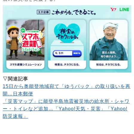
▽関連記事
15日から奥能登地域宛て「ゆうパック」の取り扱いを再
開…日本郵便
「災害マップ」に能登半島地震被災地の給水所・シャワ
ー・トイレなど追加…「Yahoo!天気・災害」「Yahoo!
防災速報」