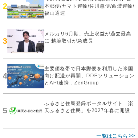
2
本郵便/ヤマト運輸/佐川急便/西濃運輸/
福山通運
メルカリ6月期、売上収益が過去最高
3
に 越境取引が急成長
主要価格帯で日本郵便を利用した米国
4
向け配送が再開、DDPソリューション
とAPI連携…ZenGroup
ふるさと住民登録ポータルサイト「楽
5
天ふるさと住民」を2027年春に開設
一覧はこちら