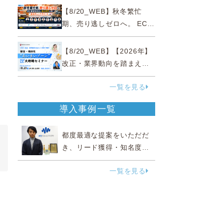
略
【8/20_WEB】秋冬繁忙
期、売り逃しゼロへ。 EC運
営効率化と機会損失を防ぐ
『直前チェックポイント』
【8/20_WEB】【2026年】
改正・業界動向を踏まえて
事例で理解 健食・機能
一覧を見る
性“あいまいゾーン”大攻略セ
ミナー
導入事例一覧
都度最適な提案をいただだ
き、リード獲得・知名度向
上に効果実感
一覧を見る