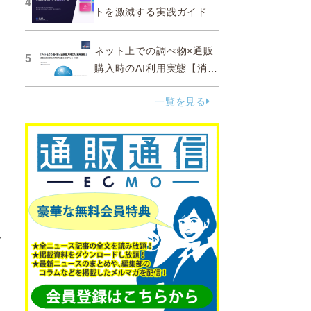
4
トを激減する実践ガイド
ネット上での調べ物×通販
5
購入時のAI利用実態【消費
者調査 2025】
一覧を見る
を
カ