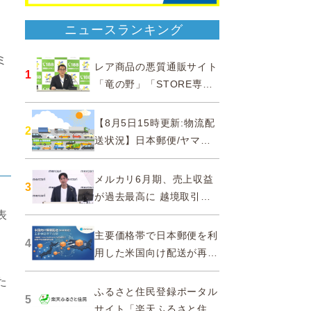
ニュースランキング
ミ
レア商品の悪質通販サイト
1
「竜の野」「STORE専門
ショップ」などに注意…消
費者庁
【8月5日15時更新:物流配
2
送状況】日本郵便/ヤマト
運輸/佐川急便/西濃運輸/福
山通運
メルカリ6月期、売上収益
3
が過去最高に 越境取引が
急成長
表
主要価格帯で日本郵便を利
4
用した米国向け配送が再
開、DDPソリューションと
た
API連携…ZenGroup
ふるさと住民登録ポータル
5
サイト「楽天ふるさと住