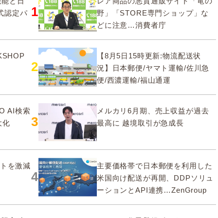
要機能と日
レア商品の悪質通販サイト「竜の
1
式認定パ
野」「STORE専門ショップ」な
どに注意…消費者庁
SHOP
【8月5日15時更新:物流配送状
2
況】日本郵便/ヤマト運輸/佐川急
便/西濃運輸/福山通運
O AI検索
メルカリ6月期、売上収益が過去
3
大化
最高に 越境取引が急成長
ストを激減
主要価格帯で日本郵便を利用した
4
米国向け配送が再開、DDPソリュ
ーションとAPI連携…ZenGroup