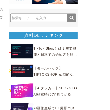
の
ズ
舗
資料DLランキング
TikTok Shopとは？主要機
1
能と日本での始め方を解説
｜公式認定パートナー
【モールハック】
2
TIKTOKSHOP 意図的なバ
ズを生む法則
【AIタッガー】SEO×GEO
3
AI検索時代の“見つかる
力”を最大化
AI画像生成でEC撮影コス