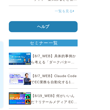
民」を2027年春に開設
一覧を見る
ヘルプ
セミナー一覧
【8/7_WEB】具体的事例か
ら考える「ダークパター
ン」をめぐる問題【薬事法
広告研究所×通販通信
【8/7_WEB】Claude Code
ECMO】
でEC業務を自動化する1日
集中ハンズオン研修【10名
限定・東京三田】
【8/19_WEB】何がいいん
だ？リテールメディア EC・
小売の未来を変える事業戦