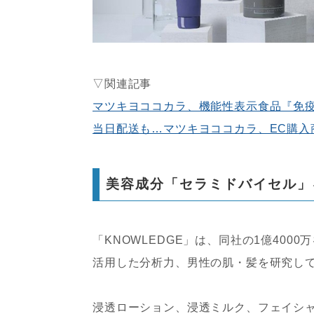
▽関連記事
マツキヨココカラ、機能性表示食品『免疫
当日配送も…マツキヨココカラ、EC購入
美容成分「セラミドバイセル」
「KNOWLEDGE」は、同社の1億40
活用した分析力、男性の肌・髪を研究し
浸透ローション、浸透ミルク、フェイシ