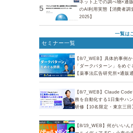
ネット上での調べ物×通
5
のAI利用実態【消費者調
2025】
一覧は
セミナー一覧
【8/7_WEB】具体的事例
「ダークパターン」をめぐ
【薬事法広告研究所×通販
ECMO】
【8/7_WEB】Claude Co
務を自動化する1日集中ハ
研修【10名限定・東京三田
【8/19_WEB】何がいい
ールメディア EC・小売の