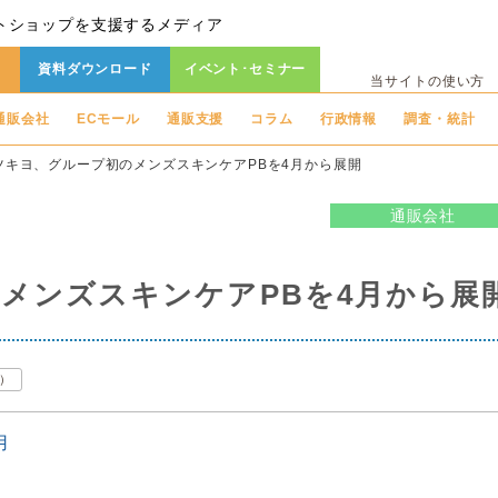
トショップを支援するメディア
資料ダウンロード
イベント･セミナー
当サイトの使い方
通販会社
ECモール
通販支援
コラム
行政情報
調査・統計
ツキヨ、グループ初のメンズスキンケアPBを4月から展開
通販会社
メンズスキンケアPBを4月から展
）
用