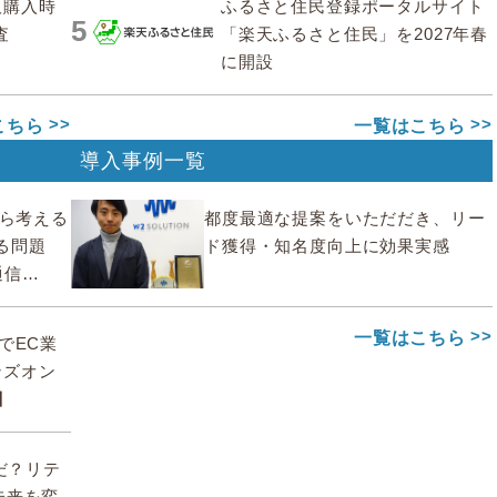
販購入時
ふるさと住民登録ポータルサイト
5
査
「楽天ふるさと住民」を2027年春
に開設
こちら
一覧はこちら
導入事例一覧
から考える
都度最適な提案をいただだき、リー
る問題
ド獲得・知名度向上に効果実感
通信
一覧はこちら
deでEC業
ンズオン
】
んだ？リテ
未来を変