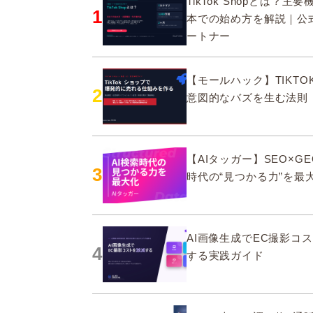
TikTok Shopとは？主
1
本での始め方を解説｜公
ートナー
【モールハック】TIKTOK
2
意図的なバズを生む法則
【AIタッガー】SEO×GE
3
時代の“見つかる力”を最
AI画像生成でEC撮影コ
4
する実践ガイド