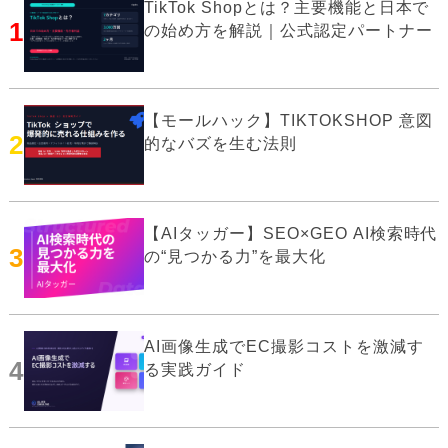
TikTok Shopとは？主要機能と日本で
1
の始め方を解説｜公式認定パートナー
【モールハック】TIKTOKSHOP 意図
2
的なバズを生む法則
【AIタッガー】SEO×GEO AI検索時代
3
の“見つかる力”を最大化
AI画像生成でEC撮影コストを激減す
4
る実践ガイド