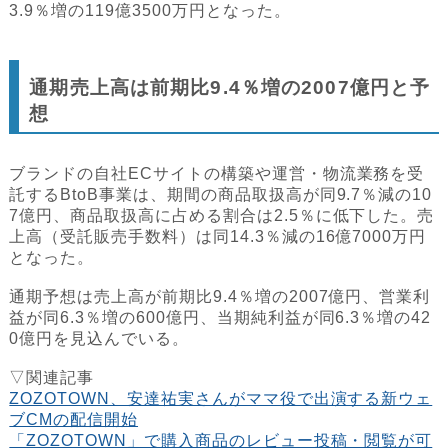
3.9％増の119億3500万円となった。
通期売上高は前期比9.4％増の2007億円と予
想
ブランドの自社ECサイトの構築や運営・物流業務を受
託するBtoB事業は、期間の商品取扱高が同9.7％減の10
7億円、商品取扱高に占める割合は2.5％に低下した。売
上高（受託販売手数料）は同14.3％減の16億7000万円
となった。
通期予想は売上高が前期比9.4％増の2007億円、営業利
益が同6.3％増の600億円、当期純利益が同6.3％増の42
0億円を見込んでいる。
▽関連記事
ZOZOTOWN、安達祐実さんがママ役で出演する新ウェ
ブCMの配信開始
「ZOZOTOWN」で購入商品のレビュー投稿・閲覧が可