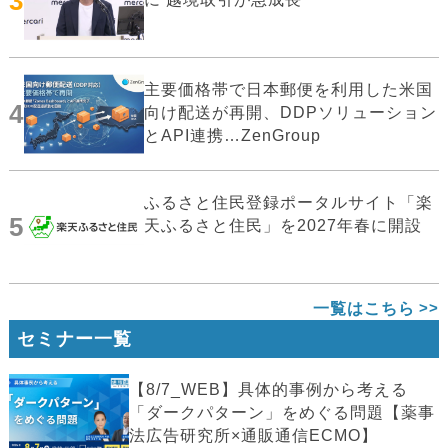
3
主要価格帯で日本郵便を利用した米国
4
向け配送が再開、DDPソリューション
とAPI連携…ZenGroup
ふるさと住民登録ポータルサイト「楽
5
天ふるさと住民」を2027年春に開設
一覧はこちら
セミナー一覧
【8/7_WEB】具体的事例から考える
「ダークパターン」をめぐる問題【薬事
法広告研究所×通販通信ECMO】