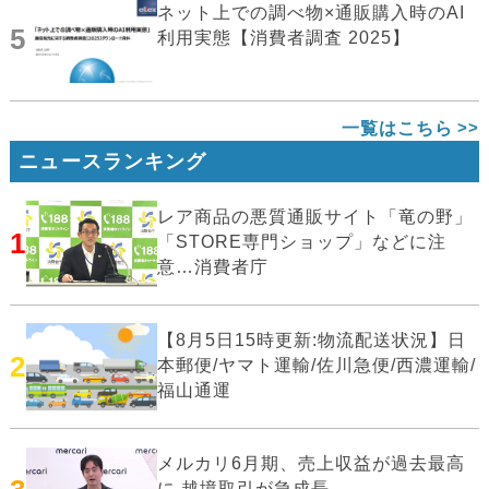
ネット上での調べ物×通販購入時のAI
5
利用実態【消費者調査 2025】
一覧はこちら
ニュースランキング
レア商品の悪質通販サイト「竜の野」
1
「STORE専門ショップ」などに注
意…消費者庁
【8月5日15時更新:物流配送状況】日
2
本郵便/ヤマト運輸/佐川急便/西濃運輸/
福山通運
メルカリ6月期、売上収益が過去最高
に 越境取引が急成長