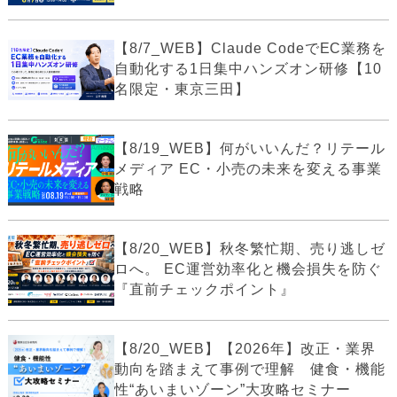
【8/7_WEB】Claude CodeでEC業務を
自動化する1日集中ハンズオン研修【10
名限定・東京三田】
【8/19_WEB】何がいいんだ？リテール
メディア EC・小売の未来を変える事業
戦略
【8/20_WEB】秋冬繁忙期、売り逃しゼ
ロへ。 EC運営効率化と機会損失を防ぐ
『直前チェックポイント』
【8/20_WEB】【2026年】改正・業界
動向を踏まえて事例で理解 健食・機能
性“あいまいゾーン”大攻略セミナー