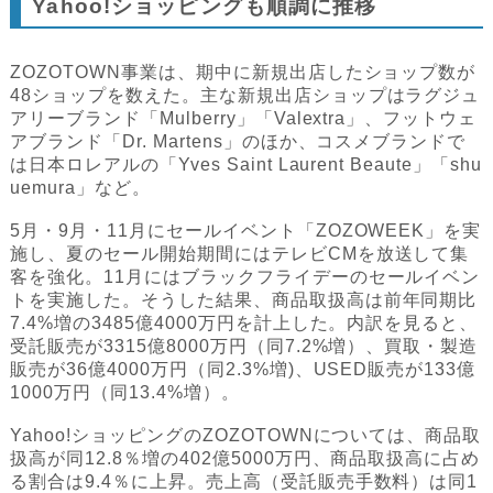
Yahoo!ショッピングも順調に推移
ZOZOTOWN事業は、期中に新規出店したショップ数が
48ショップを数えた。主な新規出店ショップはラグジュ
アリーブランド「Mulberry」「Valextra」、フットウェ
アブランド「Dr. Martens」のほか、コスメブランドで
は日本ロレアルの「Yves Saint Laurent Beaute」「shu
uemura」など。
5月・9月・11月にセールイベント「ZOZOWEEK」を実
施し、夏のセール開始期間にはテレビCMを放送して集
客を強化。11月にはブラックフライデーのセールイベン
トを実施した。そうした結果、商品取扱高は前年同期比
7.4%増の3485億4000万円を計上した。内訳を見ると、
受託販売が3315億8000万円（同7.2%増）、買取・製造
販売が36億4000万円（同2.3%増)、USED販売が133億
1000万円（同13.4%増）。
Yahoo!ショッピングのZOZOTOWNについては、商品取
扱高が同12.8％増の402億5000万円、商品取扱高に占め
る割合は9.4％に上昇。売上高（受託販売手数料）は同1