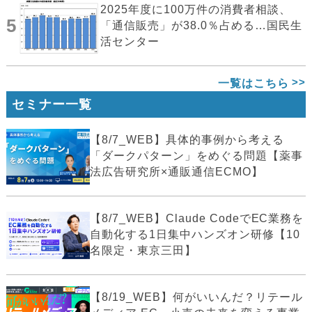
2025年度に100万件の消費者相談、
5
「通信販売」が38.0％占める…国民生
活センター
一覧はこちら
セミナー一覧
【8/7_WEB】具体的事例から考える
「ダークパターン」をめぐる問題【薬事
法広告研究所×通販通信ECMO】
【8/7_WEB】Claude CodeでEC業務を
自動化する1日集中ハンズオン研修【10
名限定・東京三田】
【8/19_WEB】何がいいんだ？リテール