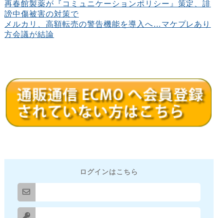
再春館製薬が『コミュニケーションポリシー』策定、誹
謗中傷被害の対策で
メルカリ、高額転売の警告機能を導入へ…マケプレあり
方会議が結論
ログインはこちら