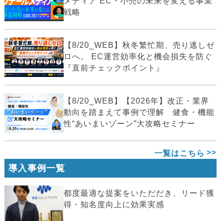
メディア EC・小売の未来を変える事業
戦略
【8/20_WEB】秋冬繁忙期、売り逃しゼ
ロへ。 EC運営効率化と機会損失を防ぐ
『直前チェックポイント』
【8/20_WEB】【2026年】改正・業界
動向を踏まえて事例で理解 健食・機能
性“あいまいゾーン”大攻略セミナー
一覧はこちら
導入事例一覧
都度最適な提案をいただだき、リード獲
得・知名度向上に効果実感