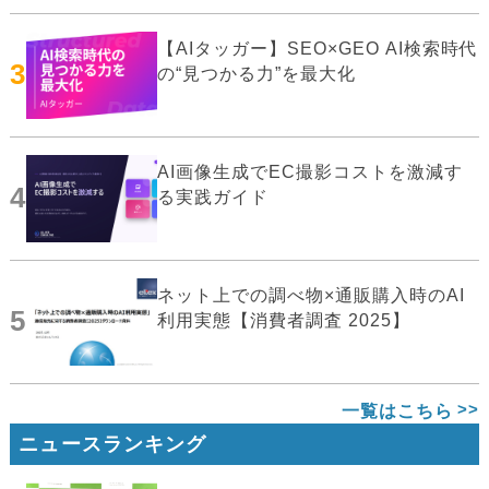
【AIタッガー】SEO×GEO AI検索時代
3
の“見つかる力”を最大化
AI画像生成でEC撮影コストを激減す
4
る実践ガイド
ネット上での調べ物×通販購入時のAI
5
利用実態【消費者調査 2025】
一覧はこちら
ニュースランキング