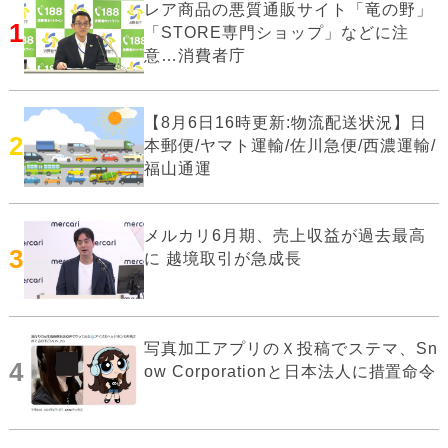
レア商品の悪質通販サイト「竜の野」
1
「STORE専門ショップ」などに注
意…消費者庁
【8月6日16時更新:物流配送状況】日
2
本郵便/ヤマト運輸/佐川急便/西濃運輸/
福山通運
メルカリ6月期、売上収益が過去最高
3
に 越境取引が急成長
写真加工アプリのＸ投稿でステマ、Sn
4
ow Corporationと日本法人に措置命令